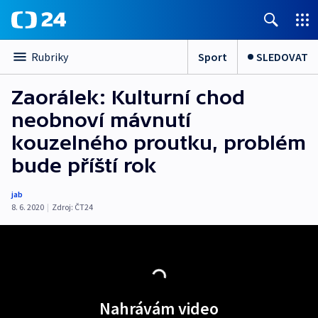
Sport
SLEDOVAT
Rubriky
Zaorálek: Kulturní chod
neobnoví mávnutí
kouzelného proutku, problém
bude příští rok
jab
8. 6. 2020
|
Zdroj:
ČT24
Nahrávám video