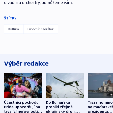
divadla a orchestry, pomůžeme vám.
ŠTÍTKY
Kultura
Lubomír Zaorálek
Výběr redakce
Účastníci pochodu
Do Bulharska
Tisza nomino
Pride upozorňují na
pronikl zřejmě
na maďarské
trvající nerovnosti i
ukrajinský dron,
prezidenta