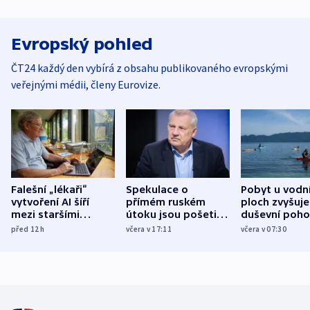
Evropský pohled
ČT24 každý den vybírá z obsahu publikovaného evropskými
veřejnými médii, členy Eurovize.
Falešní „lékaři“
Spekulace o
Pobyt u vodn
vytvoření AI šíří
přímém ruském
ploch zvyšuje
mezi staršími
útoku jsou pošetilé,
duševní poho
Poláky nebezpečné
míní estonský
ukázala
před 12
h
včera v 17:11
včera v 07:30
zdravotní rady
bezpečnostní
mezinárodní 
expert