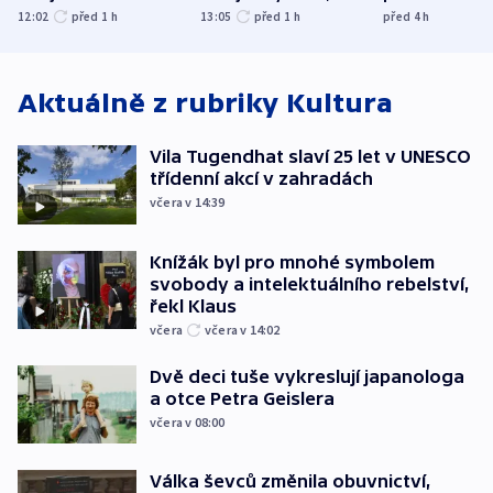
společenskou
explodoval kilometr
bývalého šéf
12:02
před 1
h
13:05
před 1
h
před 4
h
atmosféru
od plynovodu
nejvyššího s
Aktuálně z rubriky
Kultura
Vila Tugendhat slaví 25 let v UNESCO
třídenní akcí v zahradách
včera v 14:39
Knížák byl pro mnohé symbolem
svobody a intelektuálního rebelství,
řekl Klaus
včera
včera v 14:02
Dvě deci tuše vykreslují japanologa
a otce Petra Geislera
včera v 08:00
Válka ševců změnila obuvnictví,