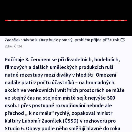
Zaorálek: Návrat kultury bude pomalý, problém přijde příští rok
Zdroj:
ČT24
Počínaje 8. červnem se při divadelních, hudebních,
filmových a dalších uměleckých produkcích ruší
nutné rozestupy mezi diváky v hledišti. Omezení
nadále platí v počtu účastníků – na hromadných
akcích ve venkovních i vnitřních prostorách se může
ve stejný čas na stejném místě sejít nejvýše 500
osob. I přes postupné rozvolňování nebude ale
přechod „ k normálu“ rychlý, zopakoval ministr
kultury Lubomír Zaorálek (ČSSD) v rozhovoru pro
Studio 6. Obavy podle něho směřují hlavně do roku