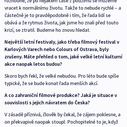
rozhodne, že po nějakém čase z podzimu se můžeme
vracet k normálnímu životu. Takže to nebude rychlé – a
částečně je to pravděpodobně i tím, že řada lidí se
obává a že rytmus života, jak jsme ho znali před touto
krizí, se ztratil. Budeme ho znovu hledat.
Největší letní festivaly, jako třeba filmový festival v
Karlových Varech nebo Colours of Ostrava, byly
zrušeny. Máte přehled o tom, jaké velké letní kulturní
akce naopak letos budou?
Skoro bych řekl, že velké nebudou. Pro léto bude spíše
typické, že se bude konat řada menších akcí.
A co zahraniční filmové produkce? Jaká je situace v
souvislosti s jejich návratem do Česka?
V zásadě příznivá, člověk by čekal, že zájem poklesne, a
on překvapivě naopak stoupl. Pochopitelné to je, když