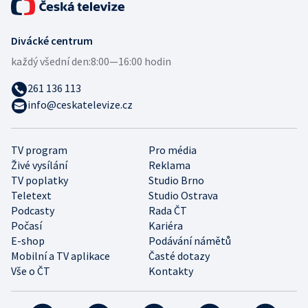
Divácké centrum
každý všední den:
8:00—16:00 hodin
261 136 113
info@ceskatelevize.cz
TV program
Pro média
Živé vysílání
Reklama
TV poplatky
Studio Brno
Teletext
Studio Ostrava
Podcasty
Rada ČT
Počasí
Kariéra
E-shop
Podávání námětů
Mobilní a TV aplikace
Časté dotazy
Vše o ČT
Kontakty