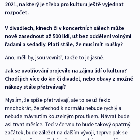
2021, na který je třeba pro kulturu ještě vyjednat
rozpočet.
V divadlech, kinech či v koncertních sálech může
nově zasednout až 500 lidí, už bez oddělení volnými
řadami a sedadly. Platí stále, že musí mít roušky?
Ano, měli by, jsou vevnitř, takže to je jasné.
Jak se uvolňování projevilo na zájmu lidí o kulturu?
Chodí jich více do kin či divadel, nebo obavy z možné
nákazy stále přetrvávají?
Myslím, že spíše přetrvávají, ale to se už řeklo
mnohokrát, že přechod k normálu nebude rychlý a
nebude mávnutím kouzelným proutkem. Návrat bude
asi trvat měsíce. Teď v červnu to bude takový opatrný
začátek, bude záležet na dalším vývoji, teprve pak se