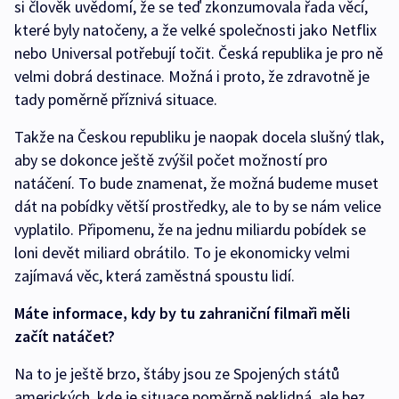
si člověk uvědomí, že se teď zkonzumovala řada věcí,
které byly natočeny, a že velké společnosti jako Netflix
nebo Universal potřebují točit. Česká republika je pro ně
velmi dobrá destinace. Možná i proto, že zdravotně je
tady poměrně příznivá situace.
Takže na Českou republiku je naopak docela slušný tlak,
aby se dokonce ještě zvýšil počet možností pro
natáčení. To bude znamenat, že možná budeme muset
dát na pobídky větší prostředky, ale to by se nám velice
vyplatilo. Připomenu, že na jednu miliardu pobídek se
loni devět miliard obrátilo. To je ekonomicky velmi
zajímavá věc, která zaměstná spoustu lidí.
Máte informace, kdy by tu zahraniční filmaři měli
začít natáčet?
Na to je ještě brzo, štáby jsou ze Spojených států
amerických, kde je situace poměrně neklidná, ale bez