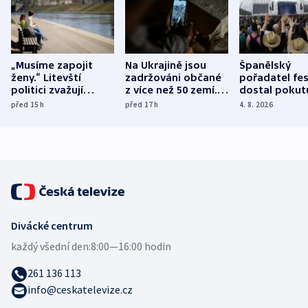
„Musíme zapojit
Na Ukrajině jsou
Španělský
ženy.“ Litevští
zadržováni občané
pořadatel fes
politici zvažují
z více než 50 zemí.
dostal pokut
dohodu o
Bojovali na straně
nekalé prakti
před 15
h
před 17
h
4. 8. 2026
demografii
Ruska
Divácké centrum
každý všední den:
8:00—16:00 hodin
261 136 113
info@ceskatelevize.cz