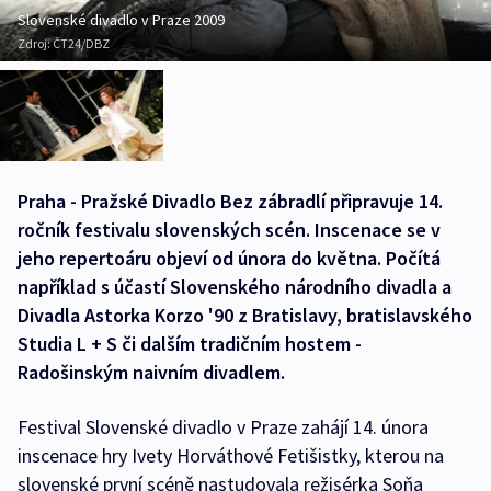
Slovenské divadlo v Praze 2009
Zdroj:
ČT24/DBZ
Praha - Pražské Divadlo Bez zábradlí připravuje 14.
ročník festivalu slovenských scén. Inscenace se v
jeho repertoáru objeví od února do května. Počítá
například s účastí Slovenského národního divadla a
Divadla Astorka Korzo '90 z Bratislavy, bratislavského
Studia L + S či dalším tradičním hostem -
Radošinským naivním divadlem.
Festival Slovenské divadlo v Praze zahájí 14. února
inscenace hry Ivety Horváthové Fetišistky, kterou na
slovenské první scéně nastudovala režisérka Soňa