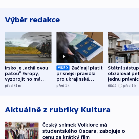
Výběr redakce
Irsko je „achillovou
Začínají platit
Státní zástu
VIDEO
patou“ Evropy,
přísnější pravidla
obžaloval pět 
vyzbrojit ho má
pro ukrajinské
jednu právni
Francie
uprchlíky
osobu v kauz
před 41
m
před 1
h
06:11
před 1
h
Bulovky
Aktuálně z rubriky
Kultura
Český snímek Volklore má
studentského Oscara, zabojuje o
cenu za krátký film