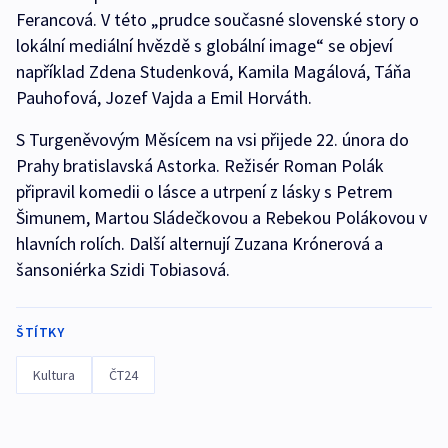
Ferancová. V této „prudce současné slovenské story o
lokální mediální hvězdě s globální image“ se objeví
například Zdena Studenková, Kamila Magálová, Táňa
Pauhofová, Jozef Vajda a Emil Horváth.
S Turgeněvovým Měsícem na vsi přijede 22. února do
Prahy bratislavská Astorka. Režisér Roman Polák
připravil komedii o lásce a utrpení z lásky s Petrem
Šimunem, Martou Sládečkovou a Rebekou Polákovou v
hlavních rolích. Další alternují Zuzana Krónerová a
šansoniérka Szidi Tobiasová.
ŠTÍTKY
Kultura
ČT24