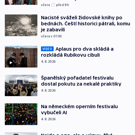
včera
před 9
h
Nacisté sváželi židovské knihy po
bednách. Čeští historici pátrali, komu
je zabavili
včera v 07:00
Aplaus pro dva skládá a
VIDEO
rozkládá Rubikovu cibuli
4. 8. 2026
Španělský pořadatel festivalu
dostal pokutu za nekalé praktiky
4. 8. 2026
Na německém operním festivalu
vybučeli AI
4. 8. 2026