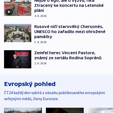
Nejde o ego, ale o výzvu, říká
Ztracený ke koncertu na Letenské
pláni
4. 8. 2026
Rusové ničí starověký Chersonés,
UNESCO ho zařadilo mezi ohrožené
památky
3. 8. 2026
Zemřel herec Vincent Pastore,
známý ze seriálu Rodina Sopránů
2. 8. 2026
Evropský pohled
ČT24 každý den vybírá z obsahu publikovaného evropskými
veřejnými médii, členy Eurovize.