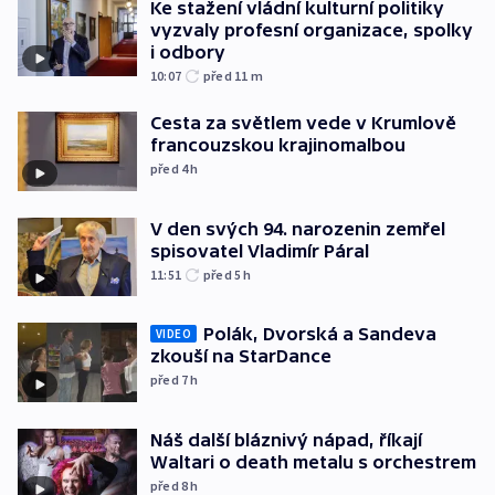
Ke stažení vládní kulturní politiky
vyzvaly profesní organizace, spolky
i odbory
10:07
před 11
m
Cesta za světlem vede v Krumlově
francouzskou krajinomalbou
před 4
h
V den svých 94. narozenin zemřel
spisovatel Vladimír Páral
11:51
před 5
h
Polák, Dvorská a Sandeva
VIDEO
zkouší na StarDance
před 7
h
Náš další bláznivý nápad, říkají
Waltari o death metalu s orchestrem
před 8
h