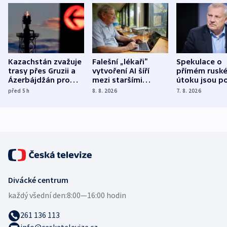
Kazachstán zvažuje
Falešní „lékaři“
Spekulace o
trasy přes Gruzii a
vytvoření AI šíří
přímém rusk
Ázerbájdžán pro
mezi staršími
útoku jsou po
vývoz ropy do
Poláky nebezpečné
míní estonsk
před 5
h
8. 8. 2026
7. 8. 2026
Evropy
zdravotní rady
bezpečnostn
expert
Divácké centrum
každý všední den:
8:00—16:00 hodin
261 136 113