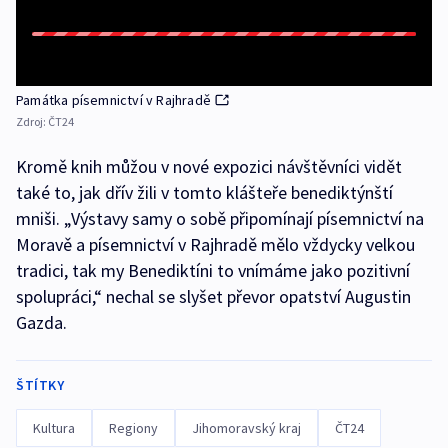
Památka písemnictví v Rajhradě
Zdroj:
ČT24
Kromě knih můžou v nové expozici návštěvníci vidět
také to, jak dřív žili v tomto klášteře benediktýnští
mniši. „Výstavy samy o sobě připomínají písemnictví na
Moravě a písemnictví v Rajhradě mělo vždycky velkou
tradici, tak my Benediktíni to vnímáme jako pozitivní
spolupráci,“ nechal se slyšet převor opatství Augustin
Gazda.
ŠTÍTKY
Kultura
Regiony
Jihomoravský kraj
ČT24