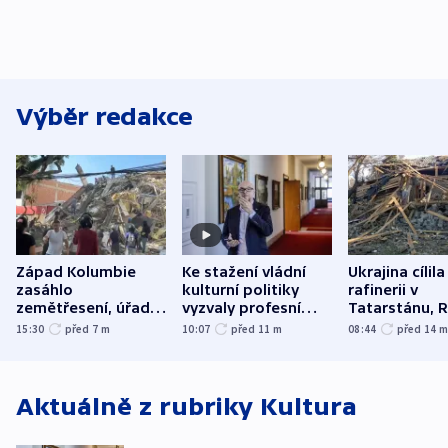
Výběr redakce
Západ Kolumbie
Ke stažení vládní
Ukrajina cílila
zasáhlo
kulturní politiky
rafinerii v
zemětřesení, úřady
vyzvaly profesní
Tatarstánu, 
hlásí přes sto obětí
organizace, spolky i
útočilo na mě
15:30
před 7
m
10:07
před 11
m
08:44
před 14
odbory
benzinky či s
WHO
Aktuálně z rubriky
Kultura