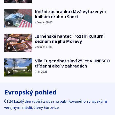
Knižní záchranka dává vyřazeným
knihám druhou šanci
včera v 09:00
„Brněnské hantec“ rozšíří kulturní
seznam na jihu Moravy
včera v 07:00
Vila Tugendhat slaví 25 let v UNESCO
třídenní akcí v zahradách
7. 8. 2026
Evropský pohled
ČT24 každý den vybírá z obsahu publikovaného evropskými
veřejnými médii, členy Eurovize.