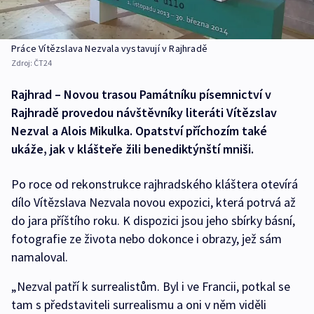
Práce Vítězslava Nezvala vystavují v Rajhradě
Zdroj:
ČT24
Rajhrad – Novou trasou Památníku písemnictví v
Rajhradě provedou návštěvníky literáti Vítězslav
Nezval a Alois Mikulka. Opatství příchozím také
ukáže, jak v klášteře žili benediktýnští mniši.
Po roce od rekonstrukce rajhradského kláštera otevírá
dílo Vítězslava Nezvala novou expozici, která potrvá až
do jara příštího roku. K dispozici jsou jeho sbírky básní,
fotografie ze života nebo dokonce i obrazy, jež sám
namaloval.
„Nezval patří k surrealistům. Byl i ve Francii, potkal se
tam s představiteli surrealismu a oni v něm viděli