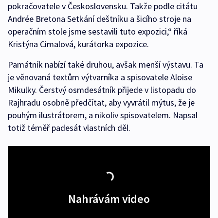
pokračovatele v Československu. Takže podle citátu
Andrée Bretona Setkání deštníku a šicího stroje na
operačním stole jsme sestavili tuto expozici,“ říká
Kristýna Cimalová, kurátorka expozice.
Památník nabízí také druhou, avšak menší výstavu. Ta
je věnovaná textům výtvarníka a spisovatele Aloise
Mikulky. Čerstvý osmdesátník přijede v listopadu do
Rajhradu osobně předčítat, aby vyvrátil mýtus, že je
pouhým ilustrátorem, a nikoliv spisovatelem. Napsal
totiž téměř padesát vlastních děl.
Nahrávám video