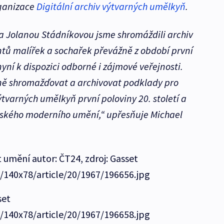
rganizace
Digitální archiv výtvarných umělkyň
.
a Jolanou Stádníkovou jsme shromáždili archiv
tů malířek a sochařek převážně z období první
 nyní k dispozici odborné i zájmové veřejnosti.
ně shromažďovat a archivovat podklady pro
ýtvarných umělkyň první poloviny 20. století a
eského moderního umění,“ upřesňuje Michael
 umění autor: ČT24, zdroj: Gasset
e/140x78/article/20/1967/196656.jpg
set
e/140x78/article/20/1967/196658.jpg