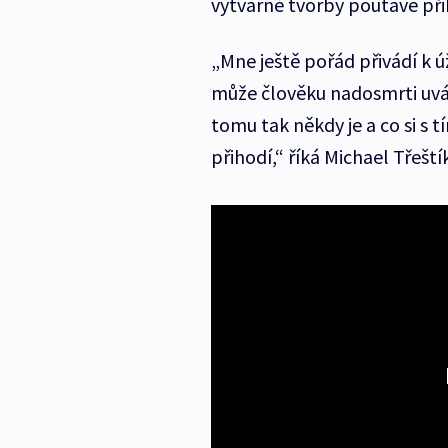
výtvarné tvorby poutavě př
„Mne ještě pořád přivádí k 
může člověku nadosmrti uváz
tomu tak někdy je a co si s 
přihodí,“ říká Michael Třeštík