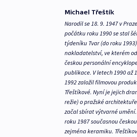
Michael Třeštík
Narodil se 18. 9. 1947 v Praz
počátku roku 1990 se stal šé
týdeníku Tvar (do roku 1993)
nakladatelství, ve kterém o
českou personální encyklope
publikace. V letech 1990 až 1
1992 založil filmovou produk
Třeštíkové. Nyní je jejich d
režie) o pražské architektuře
začal sbírat výtvarné umění
roku 1987 současnou českou m
zejména keramiku. Třeštíkov