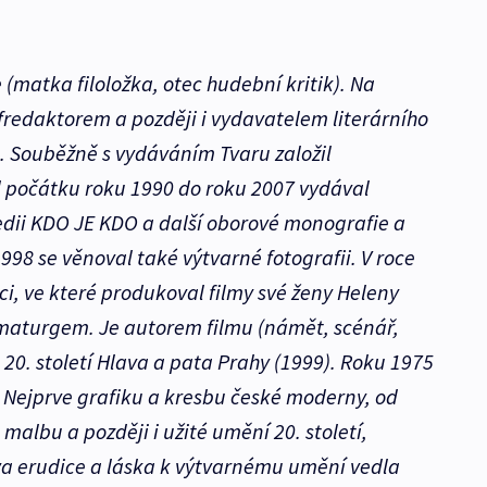
e (matka filoložka, otec hudební kritik). Na
fredaktorem a později i vydavatelem literárního
. Souběžně s vydáváním Tvaru založil
d počátku roku 1990 do roku 2007 vydával
dii KDO JE KDO a další oborové monografie a
998 se věnoval také výtvarné fotografii. V roce
ci, ve které produkoval filmy své ženy Heleny
ramaturgem. Je autorem filmu (námět, scénář,
 20. století Hlava a pata Prahy (1999). Roku 1975
. Nejprve grafiku a kresbu české moderny, od
albu a později i užité umění 20. století,
a erudice a láska k výtvarnému umění vedla