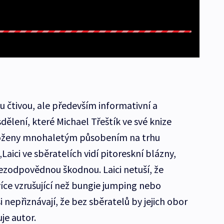
u čtivou, ale především informativní a
dělení, které Michael Třeštík ve své knize
dloženy mnohaletým působením na trhu
aici ve sběratelích vidí pitoreskní blázny,
ezodpovědnou škodnou. Laici netuší, že
 více vzrušující než bungie jumping nebo
i nepřiznávají, že bez sběratelů by jejich obor
je autor.