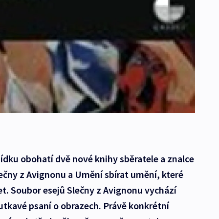
ídku obohatí dvě nové knihy sběratele a znalce
ečny z Avignonu a Umění sbírat umění, které
et. Soubor esejů Slečny z Avignonu vychází
kavé psaní o obrazech. Právě konkrétní