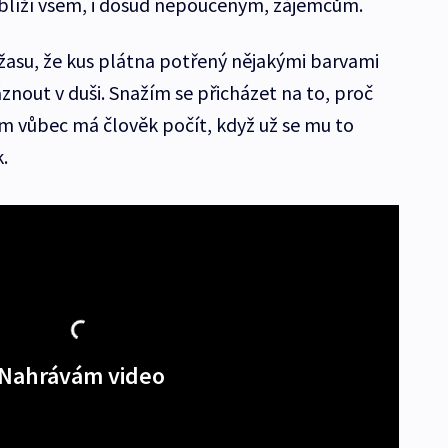
iblíží všem, i dosud nepoučeným, zájemcům.
úžasu, že kus plátna potřený nějakými barvami
nout v duši. Snažím se přicházet na to, proč
tím vůbec má člověk počít, když už se mu to
.
Nahrávám video