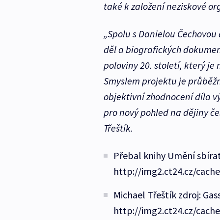
také k založení neziskové o
„Spolu s Danielou Čechovou 
děl a biografických dokumen
poloviny 20. století, který je
Smyslem projektu je průběž
objektivní zhodnocení díla v
pro nový pohled na dějiny č
Třeštík.
Přebal knihy Umění sbírat
http://img2.ct24.cz/cach
Michael Třeštík zdroj: Gas
http://img2.ct24.cz/cach