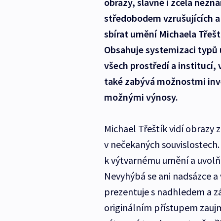
obrazy, slavné i zcela nezn
středobodem vzrušujících a
sbírat umění Michaela Třeští
Obsahuje systemizaci typů 
všech prostředí a institucí,
také zabývá možnostmi inve
možnými výnosy.
Michael Třeštík vidí obrazy 
v nečekaných souvislostech
k výtvarnému umění a uvolňu
Nevyhýbá se ani nadsázce a v
prezentuje s nadhledem a zá
originálním přístupem zaujm