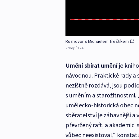
Rozhovor s Michaelem Třeštíkem
Zdroj:
ČT24
Umění sbírat umění
je kniho
návodnou. Praktické rady a s
nezištně rozdává, jsou po
s uměním a starožitnostmi. „L
umělecko-historická obec n
sběratelství je zábavnější a
převržený raft, a akademici s
vůbec neexistoval,“ konstatu