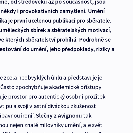
ámé, od středověku až po současnost, jsou
 někdy i provokativních zamyšlení. Umění
ka je první ucelenou publikací pro sběratele.
uměleckých sbírek a sběratelských motivací,
 ve kterých sběratelství probíhá. Podrobně se
stování do umění, jeho předpoklady, riziky a
ze zcela neobvyklých úhlů a představuje je
. Často zpochybňuje akademické přístupy
je prostor pro autentický osobní prožitek.
tipu a svoji vlastní diváckou zkušenost
bavnou ironií.
Slečny z Avignonu
tak
ou nejen znalé milovníky umění, ale svět