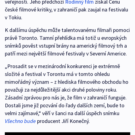
veřejnosti. Jeho předchozí
Rodinný film
získal Cenu
české filmové kritiky, v zahraničí pak zaujal na festivalu
v Tokiu.
K dalšímu úspěchu může talentovanému filmaři pomoci
právě Toronto. Tamní přehlídka má totiž u evropských
snímků pověst vstupní brány na americký filmový trh a
patří mezi největší filmové festivaly v Severní Americe.
„Prosadit se v mezinárodní konkurenci je extrémně
složité a festival v Torontu má v tomto ohledu
mimořádný význam – z hlediska filmového obchodu ho
považuji za nejdůležitější akci druhé poloviny roku.
Zásadní zprávou pro nás je, že film v zahraničí funguje.
Dostali jsme již pozvání do řady dalších zemí, bude to
velmi zajímavé,“ věří v šanci na další úspěch snímku
Všechno bude
producent Jiří Konečný.