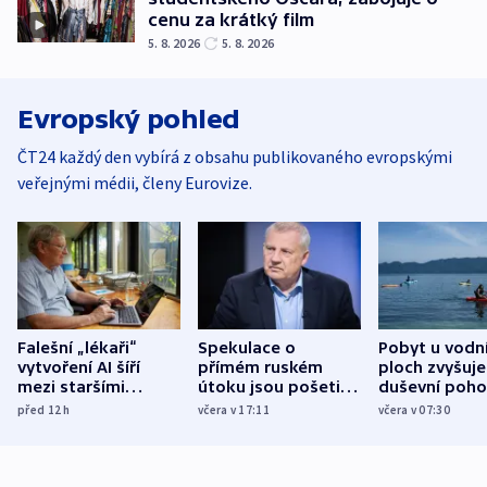
cenu za krátký film
5. 8. 2026
5. 8. 2026
Evropský pohled
ČT24 každý den vybírá z obsahu publikovaného evropskými
veřejnými médii, členy Eurovize.
Falešní „lékaři“
Spekulace o
Pobyt u vodn
vytvoření AI šíří
přímém ruském
ploch zvyšuje
mezi staršími
útoku jsou pošetilé,
duševní poho
Poláky nebezpečné
míní estonský
ukázala
před 12
h
včera v 17:11
včera v 07:30
zdravotní rady
bezpečnostní
mezinárodní 
expert