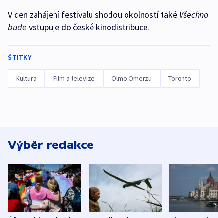
V den zahájení festivalu shodou okolností také
Všechno
bude
vstupuje do české kinodistribuce.
ŠTÍTKY
Kultura
Film a televize
Olmo Omerzu
Toronto
Výběr redakce