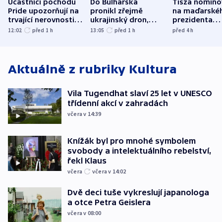
Účastníci pochodu
Do Bulharska
Tisza nomino
Pride upozorňují na
pronikl zřejmě
na maďarské
trvající nerovnosti i
ukrajinský dron,
prezidenta
společenskou
explodoval kilometr
bývalého šéf
12:02
před 1
h
13:05
před 1
h
před 4
h
atmosféru
od plynovodu
nejvyššího s
Aktuálně z rubriky
Kultura
Vila Tugendhat slaví 25 let v UNESCO
třídenní akcí v zahradách
včera v 14:39
Knížák byl pro mnohé symbolem
svobody a intelektuálního rebelství,
řekl Klaus
včera
včera v 14:02
Dvě deci tuše vykreslují japanologa
a otce Petra Geislera
včera v 08:00