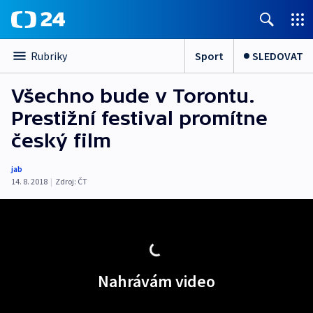
Sport
SLEDOVAT
Rubriky
Všechno bude v Torontu.
Prestižní festival promítne
český film
jab
14. 8. 2018
|
Zdroj:
ČT
Nahrávám video