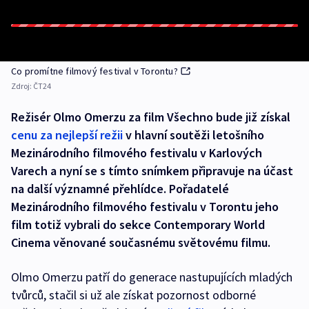
Co promítne filmový festival v Torontu?
Zdroj:
ČT24
Režisér Olmo Omerzu za film Všechno bude již získal
cenu za nejlepší režii
v hlavní soutěži letošního
Mezinárodního filmového festivalu v Karlových
Varech a nyní se s tímto snímkem připravuje na účast
na další významné přehlídce. Pořadatelé
Mezinárodního filmového festivalu v Torontu jeho
film totiž vybrali do sekce Contemporary World
Cinema věnované současnému světovému filmu.
Olmo Omerzu patří do generace nastupujících mladých
tvůrců, stačil si už ale získat pozornost odborné