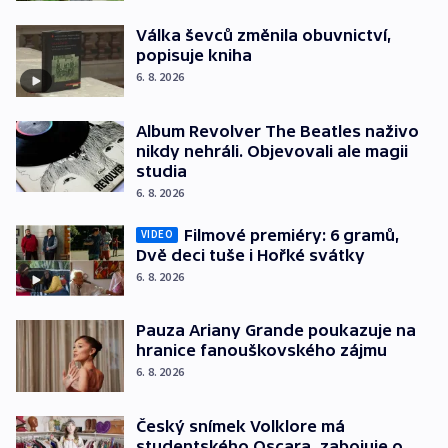
Válka ševců změnila obuvnictví,
popisuje kniha
6. 8. 2026
Album Revolver The Beatles naživo
nikdy nehráli. Objevovali ale magii
studia
6. 8. 2026
Filmové premiéry: 6 gramů,
VIDEO
Dvě deci tuše i Hořké svátky
6. 8. 2026
Pauza Ariany Grande poukazuje na
hranice fanouškovského zájmu
6. 8. 2026
Český snímek Volklore má
studentského Oscara, zabojuje o