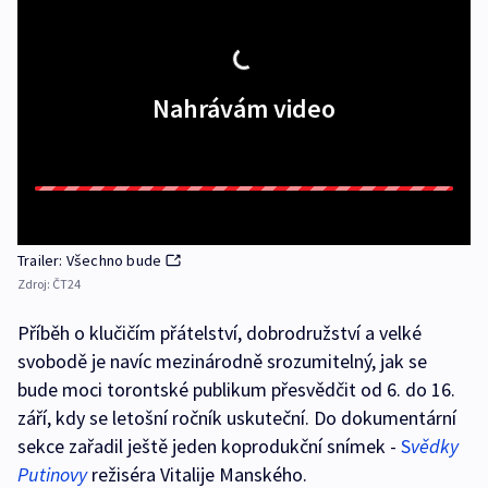
Nahrávám video
Trailer: Všechno bude
Zdroj:
ČT24
Příběh o klučičím přátelství, dobrodružství a velké
svobodě je navíc mezinárodně srozumitelný, jak se
bude moci torontské publikum přesvědčit od 6. do 16.
září, kdy se letošní ročník uskuteční. Do dokumentární
sekce zařadil ještě jeden koprodukční snímek -
S
vědky
Putinovy
režiséra Vitalije Manského.