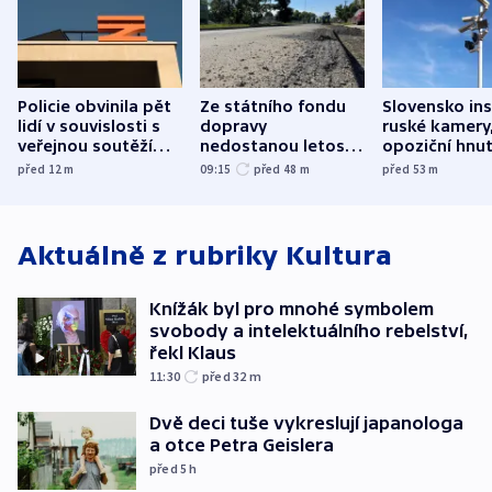
Policie obvinila pět
Ze státního fondu
Slovensko ins
lidí v souvislosti s
dopravy
ruské kamery,
veřejnou soutěží
nedostanou letos
opoziční hnut
Správy železnic
kraje na silnice ani
před 12
m
09:15
před 48
m
před 53
m
korunu, řekl Půta
Aktuálně z rubriky
Kultura
Knížák byl pro mnohé symbolem
svobody a intelektuálního rebelství,
řekl Klaus
11:30
před 32
m
Dvě deci tuše vykreslují japanologa
a otce Petra Geislera
před 5
h