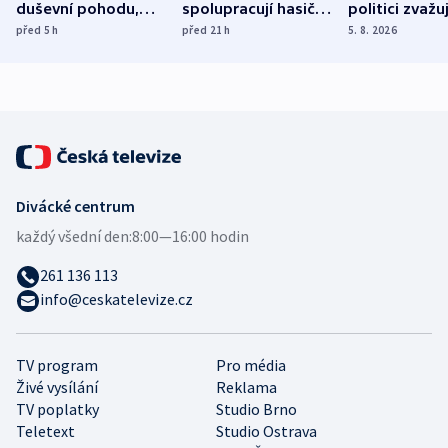
duševní pohodu,
spolupracují hasiči z
politici zvažuj
ukázala
různých zemí
dohodu o
před 5
h
před 21
h
5. 8. 2026
mezinárodní studie
demografii
Divácké centrum
každý všední den:
8:00—16:00 hodin
261 136 113
info@ceskatelevize.cz
TV program
Pro média
Živé vysílání
Reklama
TV poplatky
Studio Brno
Teletext
Studio Ostrava