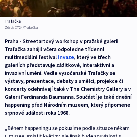
Trafačka
Zdroj:
ČT24/Trafačka
Praha - Streetartový workshop v pražské galerii
Trafačka zahájil včera odpoledne třídenní
multimediální festival
Invaze
, který ve třech
galeriích představuje zážitkové, interaktivní a
invazivní umění. Vedle vysočanské Trafačky se
výstavy, prezentace, debaty s umělci, projekce či
koncerty odehrávají také v The Chemistry Gallery a v
Galerii Ferdinanda Baumanna. Součástí je také dnešní
happening před Národním muzeem, který připomene
srpnové události roku 1968.
„Během happeningu se pokusíme podle situace někam
u muzea umístit květiny, ale jinak bude souvislost s