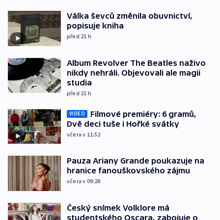
Válka ševců změnila obuvnictví,
popisuje kniha
před 21
h
Album Revolver The Beatles naživo
nikdy nehráli. Objevovali ale magii
studia
před 21
h
Filmové premiéry: 6 gramů,
VIDEO
Dvě deci tuše i Hořké svátky
včera v 11:52
Pauza Ariany Grande poukazuje na
hranice fanouškovského zájmu
včera v 09:28
Český snímek Volklore má
studentského Oscara, zabojuje o