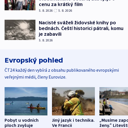
cenu za krátký film
5. 8. 2026
5. 8. 2026
Nacisté sváželi židovské knihy po
bednách. Čeští historici pátrali, komu
je zabavili
5. 8. 2026
Evropský pohled
ČT24 každý den vybírá z obsahu publikovaného evropskými
veřejnými médii, členy Eurovize.
Pobyt u vodních
Jiný jazyk i technika.
„Musíme zapo
ploch zvyšuje
Ve Francii
ženy.“ Litevšt