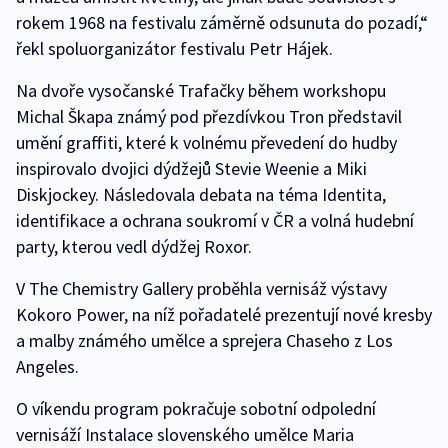
rokem 1968 na festivalu záměrně odsunuta do pozadí,“
řekl spoluorganizátor festivalu Petr Hájek.
Na dvoře vysočanské Trafačky během workshopu
Michal Škapa známý pod přezdívkou Tron představil
umění graffiti, které k volnému převedení do hudby
inspirovalo dvojici dýdžejů Stevie Weenie a Miki
Diskjockey. Následovala debata na téma Identita,
identifikace a ochrana soukromí v ČR a volná hudební
party, kterou vedl dýdžej Roxor.
V The Chemistry Gallery proběhla vernisáž výstavy
Kokoro Power, na níž pořadatelé prezentují nové kresby
a malby známého umělce a sprejera Chaseho z Los
Angeles.
O víkendu program pokračuje sobotní odpolední
vernisáží Instalace slovenského umělce Maria