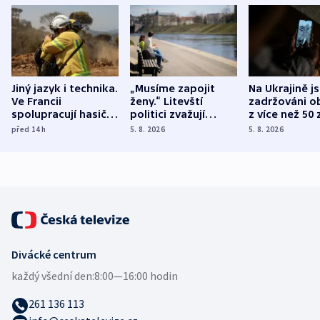
Jiný jazyk i technika.
„Musíme zapojit
Na Ukrajině j
Ve Francii
ženy.“ Litevští
zadržováni o
spolupracují hasiči z
politici zvažují
z více než 50 
různých zemí
dohodu o
Bojovali na s
před 14
h
5. 8. 2026
5. 8. 2026
demografii
Ruska
Divácké centrum
každý všední den:
8:00—16:00 hodin
261 136 113