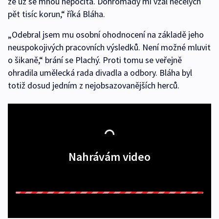
že už se mnou nepočítá. Dohromady mi vzal necelých
pět tisíc korun,“ říká Bláha.
„Odebral jsem mu osobní ohodnocení na základě jeho
neuspokojivých pracovních výsledků. Není možné mluvit
o šikaně,“ brání se Plachý. Proti tomu se veřejně
ohradila umělecká rada divadla a odbory. Bláha byl
totiž dosud jedním z nejobsazovanějších herců.
Nahrávám video