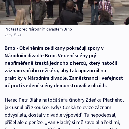
Protest před Národním divadlem Brno
Zdroj:
ČT24
Brno - Obviněním ze šikany pokračují spory v
Národním divadle Brno. Vedení scény prý
nepřiměřeně trestá jednoho z herců, který natočil
záznam spícího režiséra, aby tak upozornil na
praktiky v Národním divadle. Zaměstnanci i veřejnost
už proti vedení scény demonstrovali v ulicích.
Herec Petr Bláha natočil šéfa činohry Zdeňka Plachého,
jak usnul při zkoušce. Když Česká televize záznam
odvysílala, dostal v divadle výpověď. Tu nepodepsal,
přišel ale o peníze. „Pan Plachý si mě zavolal a řekl mi,