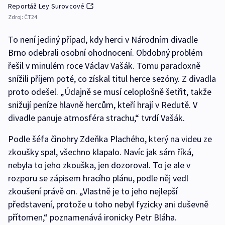
Reportáž Ley Surovcové
Zdroj:
ČT24
To není jediný případ, kdy herci v Národním divadle
Brno odebrali osobní ohodnocení. Obdobný problém
řešil v minulém roce Václav Vašák. Tomu paradoxně
snížili příjem poté, co získal titul herce sezóny. Z divadla
proto odešel. „Údajně se musí celoplošně šetřit, takže
snižují peníze hlavně hercům, kteří hrají v Redutě. V
divadle panuje atmosféra strachu,“ tvrdí Vašák.
Podle šéfa činohry Zdeňka Plachého, který na videu ze
zkoušky spal, všechno klapalo. Navíc jak sám říká,
nebyla to jeho zkouška, jen dozoroval. To je ale v
rozporu se zápisem hracího plánu, podle něj vedl
zkoušení právě on. „Vlastně je to jeho nejlepší
představení, protože u toho nebyl fyzicky ani duševně
přítomen,“ poznamenává ironicky Petr Bláha.