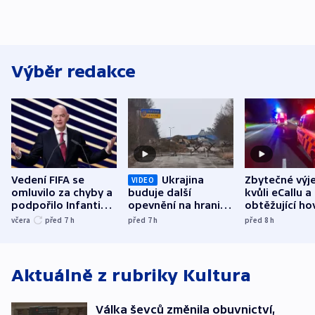
Výběr redakce
Vedení FIFA se
Ukrajina
Zbytečné výj
VIDEO
omluvilo za chyby a
buduje další
kvůli eCallu a
podpořilo Infantina.
opevnění na hranici
obtěžující ho
UEFA trvá na
s Běloruskem
zdržují záchr
včera
před 7
h
před 7
h
před 8
h
bojkotu
Aktuálně z rubriky
Kultura
Válka ševců změnila obuvnictví,