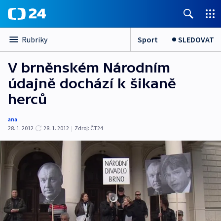
Sport
SLEDOVAT
Rubriky
V brněnském Národním
údajně dochází k šikaně
herců
ana
28. 1. 2012
28. 1. 2012
|
Zdroj:
ČT24