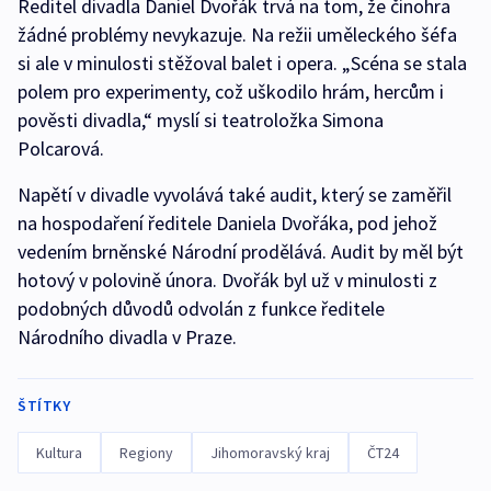
Ředitel divadla Daniel Dvořák trvá na tom, že činohra
žádné problémy nevykazuje. Na režii uměleckého šéfa
si ale v minulosti stěžoval balet i opera. „Scéna se stala
polem pro experimenty, což uškodilo hrám, hercům i
pověsti divadla,“ myslí si teatroložka Simona
Polcarová.
Napětí v divadle vyvolává také audit, který se zaměřil
na hospodaření ředitele Daniela Dvořáka, pod jehož
vedením brněnské Národní prodělává. Audit by měl být
hotový v polovině února. Dvořák byl už v minulosti z
podobných důvodů odvolán z funkce ředitele
Národního divadla v Praze.
ŠTÍTKY
Kultura
Regiony
Jihomoravský kraj
ČT24