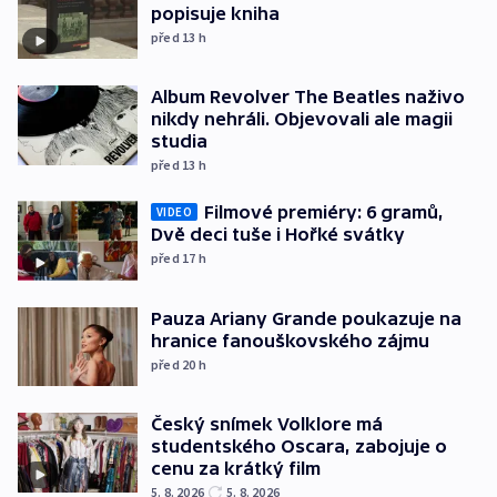
popisuje kniha
před 13
h
Album Revolver The Beatles naživo
nikdy nehráli. Objevovali ale magii
studia
před 13
h
Filmové premiéry: 6 gramů,
VIDEO
Dvě deci tuše i Hořké svátky
před 17
h
Pauza Ariany Grande poukazuje na
hranice fanouškovského zájmu
před 20
h
Český snímek Volklore má
studentského Oscara, zabojuje o
cenu za krátký film
5. 8. 2026
5. 8. 2026