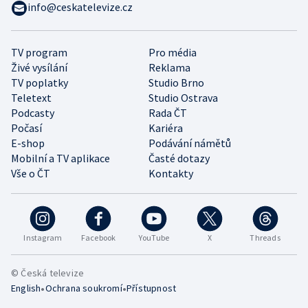
info@ceskatelevize.cz
TV program
Pro média
Živé vysílání
Reklama
TV poplatky
Studio Brno
Teletext
Studio Ostrava
Podcasty
Rada ČT
Počasí
Kariéra
E-shop
Podávání námětů
Mobilní a TV aplikace
Časté dotazy
Vše o ČT
Kontakty
Instagram
Facebook
YouTube
X
Threads
© Česká televize
•
•
English
Ochrana soukromí
Přístupnost