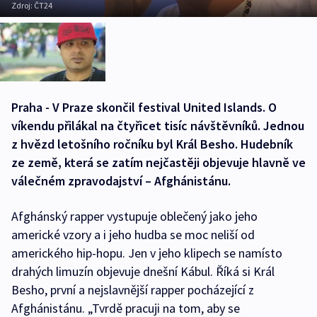
Zdroj:
ČT24
Praha - V Praze skončil festival United Islands. O
víkendu přilákal na čtyřicet tisíc návštěvníků. Jednou
z hvězd letošního ročníku byl Král Besho. Hudebník
ze země, která se zatím nejčastěji objevuje hlavně ve
válečném zpravodajství – Afghánistánu.
Afghánský rapper vystupuje oblečený jako jeho
americké vzory a i jeho hudba se moc neliší od
amerického hip-hopu. Jen v jeho klipech se namísto
drahých limuzín objevuje dnešní Kábul. Říká si Král
Besho, první a nejslavnější rapper pocházející z
Afghánistánu. „Tvrdě pracuji na tom, aby se