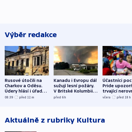
Výběr redakce
Rusové útočili na
Kanadu i Evropu dál
Účastníci po
Charkov a Oděsu.
sužují lesní požáry.
Pride upozorň
Údery hlásí i úřady v
V Britské Kolumbii
trvající nerov
Bělgorodu
evakuovali tisíce lidí
společensko
08:39
před 12
m
před 6
h
včera
před 18
h
atmosféru
Aktuálně z rubriky
Kultura