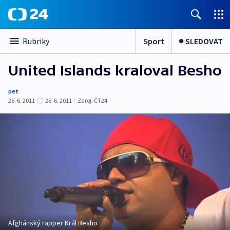
Sport
SLEDOVAT
Rubriky
United Islands kraloval Besho
pet
26. 6. 2011
26. 6. 2011
|
Zdroj:
ČT24
Afghánský rapper Král Besho