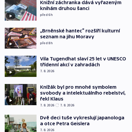
Knižní záchranka dává vyřazeným
knihám druhou šanci
před 6
h
„Brněnské hantec“ rozšíří kulturní
seznam na jihu Moravy
před 8
h
Vila Tugendhat slaví 25 let v UNESCO
třídenní akcí v zahradách
7. 8. 2026
Knížák byl pro mnohé symbolem
svobody a intelektuálního rebelství,
řekl Klaus
7. 8. 2026
7. 8. 2026
Dvě deci tuše vykreslují japanologa
a otce Petra Geislera
7. 8. 2026