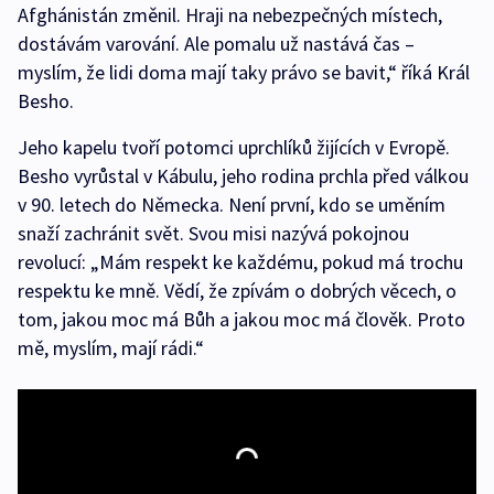
Afghánistán změnil. Hraji na nebezpečných místech,
dostávám varování. Ale pomalu už nastává čas –
myslím, že lidi doma mají taky právo se bavit,“ říká Král
Besho.
Jeho kapelu tvoří potomci uprchlíků žijících v Evropě.
Besho vyrůstal v Kábulu, jeho rodina prchla před válkou
v 90. letech do Německa. Není první, kdo se uměním
snaží zachránit svět. Svou misi nazývá pokojnou
revolucí: „Mám respekt ke každému, pokud má trochu
respektu ke mně. Vědí, že zpívám o dobrých věcech, o
tom, jakou moc má Bůh a jakou moc má člověk. Proto
mě, myslím, mají rádi.“