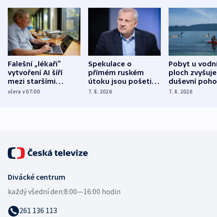
Falešní „lékaři“
Spekulace o
Pobyt u vodn
vytvoření AI šíří
přímém ruském
ploch zvyšuje
mezi staršími
útoku jsou pošetilé,
duševní poho
Poláky nebezpečné
míní estonský
ukázala
včera v 07:00
7. 8. 2026
7. 8. 2026
zdravotní rady
bezpečnostní
mezinárodní 
expert
Divácké centrum
každý všední den:
8:00—16:00 hodin
261 136 113