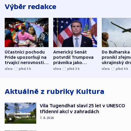
Výběr redakce
Účastníci pochodu
Americký Senát
Do Bulharska
Pride upozorňují na
potvrdil Trumpova
pronikl zřejm
trvající nerovnosti i
právníka jako
ukrajinský dr
společenskou
ministra
explodoval k
včera
před 3
h
včera
před 3
h
včera
před 4
h
atmosféru
spravedlnosti
od plynovod
Aktuálně z rubriky
Kultura
Vila Tugendhat slaví 25 let v UNESCO
třídenní akcí v zahradách
7. 8. 2026