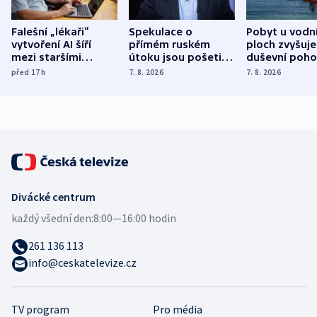
Falešní „lékaři“
Spekulace o
Pobyt u vodn
vytvoření AI šíří
přímém ruském
ploch zvyšuje
mezi staršími
útoku jsou pošetilé,
duševní poho
Poláky nebezpečné
míní estonský
ukázala
před 17
h
7. 8. 2026
7. 8. 2026
zdravotní rady
bezpečnostní
mezinárodní 
expert
Divácké centrum
každý všední den:
8:00—16:00 hodin
261 136 113
info@ceskatelevize.cz
TV program
Pro média