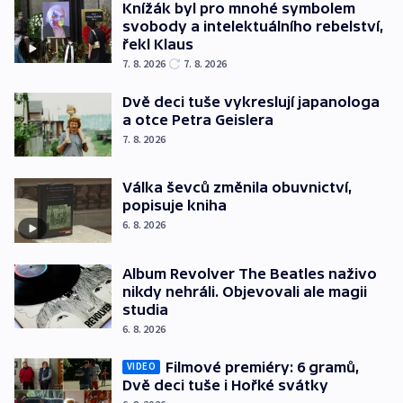
Knížák byl pro mnohé symbolem
svobody a intelektuálního rebelství,
řekl Klaus
7. 8. 2026
7. 8. 2026
Dvě deci tuše vykreslují japanologa
a otce Petra Geislera
7. 8. 2026
Válka ševců změnila obuvnictví,
popisuje kniha
6. 8. 2026
Album Revolver The Beatles naživo
nikdy nehráli. Objevovali ale magii
studia
6. 8. 2026
Filmové premiéry: 6 gramů,
VIDEO
Dvě deci tuše i Hořké svátky