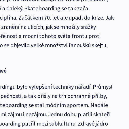
ý a daleký. Skateboarding se tak začal
ciplína. Začátkem 70. let ale upadl do krize. Jak
zranění na ulicích, jak se množily srážky
veřejnost a mocní tohoto světa frontu proti
o se objevilo velké množství fanoušků skejtu,
avé
dingu bylo vylepšení techniky nářadí. Průmysl
pečnosti, a tak přišly na trh ochranné přilby,
kateboarding se stal módním sportem. Nadále
mi zájmu i nezájmu. Jednu dobu platili skateři
boarding patřil mezi subkulturu. Zdravé jádro