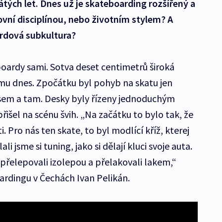
átých let. Dnes už je skateboarding rozšířený a
tovní disciplínou, nebo životním stylem? A
ardová subkultura?
 boardy sami. Sotva deset centimetrů široká
tomu dnes. Zpočátku byl pohyb na skatu jen
em a tam. Desky byly řízeny jednoduchým
řišel na scénu švih. „Na začátku to bylo tak, že
 Pro nás ten skate, to byl modlící kříž, kterej
ali jsme si tuning, jako si dělají kluci svoje auta.
 přelepovali izolepou a přelakovali lakem,“
rdingu v Čechách Ivan Pelikán.