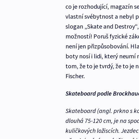
co je rozhodující, magazín s
vlastní svébytnost a nebyl 
slogan „Skate and Destroy“, 
možností! Poruš fyzické zák
není jen přizpůsobování. H
boty nosí i lidi, který neumí
tom, že to je tvrdý, že to je 
Fischer.
Skateboard podle Brockhau
Skateboard (angl. prkno s k
dlouhá 75-120 cm, je na spod
kuličkových ložiscích. Jezdec