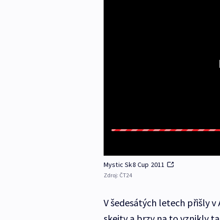
Mystic Sk8 Cup 2011
Zdroj:
ČT24
V šedesátých letech přišly
skejty a brzy na to vznikly t