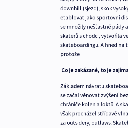
downhill (sjezd), skok vysok
etablovat jako sportovní dis
se množily nešťastné pády a 
skaterů s chodci, vytvořila 
skateboardingu. A hned na t
protože
Co je zakázané, to je zajím
Základem návratu skateboar
se začal věnovat zvýšení bez
chrániče kolen a loktů. A s
však procházel střídavě vlna
za outsidery, outlaws. Skate