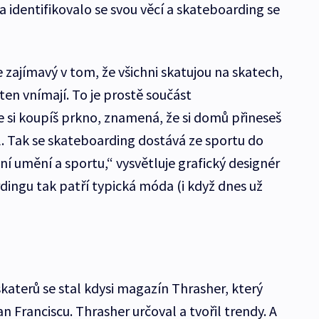
la identifikovalo se svou věcí a skateboarding se
 zajímavý v tom, že všichni skatujou na skatech,
ten vnímají. To je prostě součást
e si koupíš prkno, znamená, že si domů přineseš
l. Tak se skateboarding dostává ze sportu do
ení umění a sportu,“ vysvětluje grafický designér
dingu tak patří typická móda (i když dnes už
a hudba.
aterů se stal kdysi magazín Thrasher, který
n Franciscu. Thrasher určoval a tvořil trendy. A