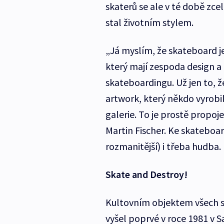
skaterů se ale v té době zce
stal životním stylem.
„Já myslím, že skateboard je
který mají zespoda design a 
skateboardingu. Už jen to, ž
artwork, který někdo vyrobi
galerie. To je prostě propoj
Martin Fischer. Ke skateboar
rozmanitější) i třeb
Skate and Destroy!
Kultovním objektem všech sk
vyšel poprvé v roce 1981 v Sa