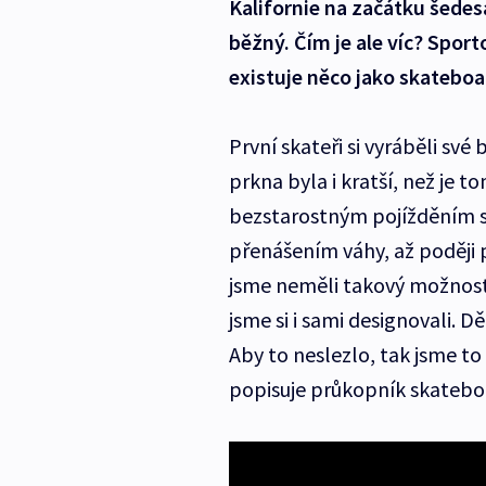
Kalifornie na začátku šedes
běžný. Čím je ale víc? Spor
existuje něco jako skatebo
První skateři si vyráběli své
prkna byla i kratší, než je 
bezstarostným pojížděním s
přenášením váhy, až poději p
jsme neměli takový možnosti.
jsme si i sami designovali. Děl
Aby to neslezlo, tak jsme to
popisuje průkopník skateboa