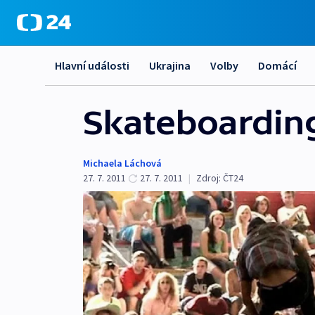
Hlavní události
Ukrajina
Volby
Domácí
Skateboarding:
Michaela Láchová
27. 7. 2011
27. 7. 2011
|
Zdroj:
ČT24