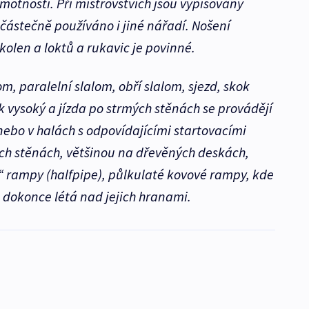
otnosti. Při mistrovstvích jsou vypisovány
e částečně používáno i jiné nářadí. Nošení
kolen a loktů a rukavic je povinné.
lom, paralelní slalom, obří slalom, sjezd, skok
ok vysoký a jízda po strmých stěnách se provádějí
nebo v halách s odpovídajícími startovacími
ch stěnách, většinou na dřevěných deskách,
„U“ rampy (halfpipe), půlkulaté kovové rampy, kde
 dokonce létá nad jejich hranami.