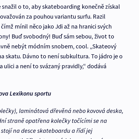
e snažil o to, aby skateboarding konečně získal
považován za pouhou variantu surfu. Razil
čímž mínil něco jako Jdi až na hranici svých
ony! Buď svobodný! Buď sám sebou, život to
lavně nebýt módním snobem, cool. „Skateový
 na skatu. Dávno to není subkultura. To jádro je o
na ulici a není to svázaný pravidly,“ dodává
ova Lexikonu sportu
olečky), laminátová dřevěná nebo kovová deska,
ní straně opatřena kolečky točícími se na
 stojí na desce skateboardu a řídí jej