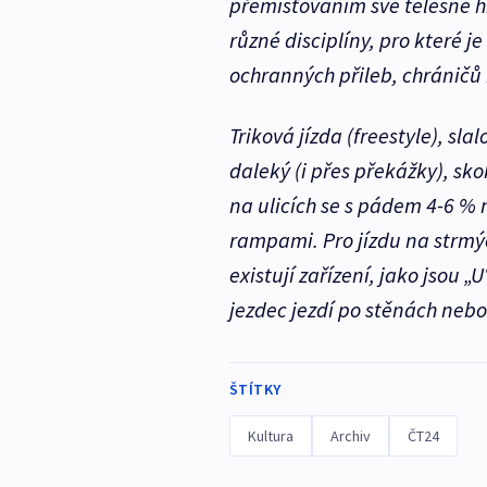
přemisťováním své tělesné hm
různé disciplíny, pro které j
ochranných přileb, chráničů 
Triková jízda (freestyle), sla
daleký (i přes překážky), sk
na ulicích se s pádem 4-6 % 
rampami. Pro jízdu na strmý
existují zařízení, jako jsou 
jezdec jezdí po stěnách nebo
ŠTÍTKY
Kultura
Archiv
ČT24