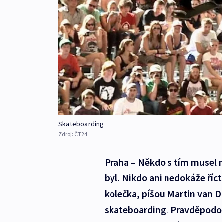
Skateboarding
Zdroj:
ČT24
Praha – Někdo s tím musel n
byl. Nikdo ani nedokáže říct
kolečka, píšou Martin van D
skateboarding. Pravděpodo