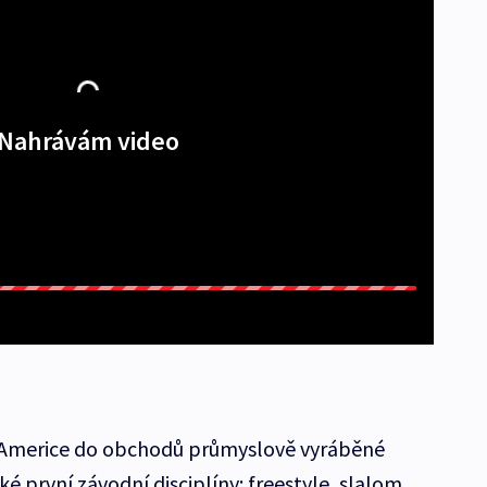
Nahrávám video
 v Americe do obchodů průmyslově vyráběné
aké první závodní disciplíny: freestyle, slalom,