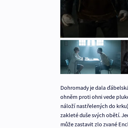
Dohromady je dala ďábelská
ohněm proti ohni vede pluk
náloží nastřelených do krku
zakleté duše svých obětí. J
může zastavit zlo zvané Ench