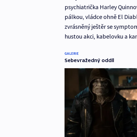
psychiatrička Harley Quinnov
pálkou, vládce ohně El Diab
zvrásněný ještěr se symptom
hustou akci, kabelovku a kan
GALERIE
Sebevražedný oddíl