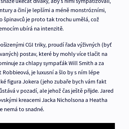
snaze ukecat diváky, aby s nimi sympatizovali,
ontury a činí je lepšími a méně monstrózními,
o špinavců je proto tak trochu umělá, což
emocím ubírá na intenzitě.
šizenými CGI triky, proudí řada výživných (byť
vaných) postav, které by mohly více tlačit na
dominuje za chlapy sympaťák Will Smith a za
Robbieová, je luxusní a šlo by s ním lépe
aké figura Jokera (jeho zubaře bych vám fakt
stává v pozadí, ale jehož čas ještě přijde. Jared
rovskými kreacemi Jacka Nicholsona a Heatha
ale nemá to snadné.