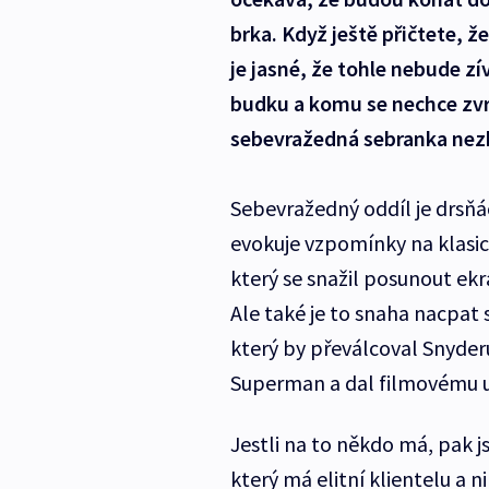
brka. Když ještě přičtete, že
je jasné, že tohle nebude zí
budku a komu se nechce zvr
sebevražedná sebranka nez
Sebevražedný oddíl je drsňá
evokuje vzpomínky na klasi
který se snažil posunout e
Ale také je to snaha nacpat
který by převálcoval Snyde
Superman a dal filmovému u
Jestli na to někdo má, pak j
který má elitní klientelu a 