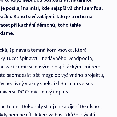
 je posílají na misi, kde nejspíš všichni zemřou,
vačka. Koho baví zabíjení, kdo je trochu na
acet při kuchání démonů, toho tahle
klame.
cká, špinavá a temná komiksovka, která
cký Tucet špinavců i nedávného Deadpoola,
kranizaci komiksu novým, dospěláckým směrem.
 sto sedmdesát pět mega do výživného projektu,
rův nedávný vlažný spektákl Batman versus
niversu DC Comics nový impuls.
sou to oni: Dokonalý stroj na zabíjení Deadshot,
nikdy nemine cíl, Jokerova hustá kůže, bývalá