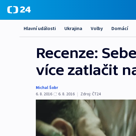
Hlavní události
Ukrajina
Volby
Domácí
Recenze: Seb
více zatlačit n
Michal Šobr
6. 8. 2016
6. 8. 2016
|
Zdroj:
ČT24