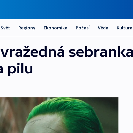
Svět
Regiony
Ekonomika
Počasí
Věda
Kultura
evražedná sebrank
a pilu