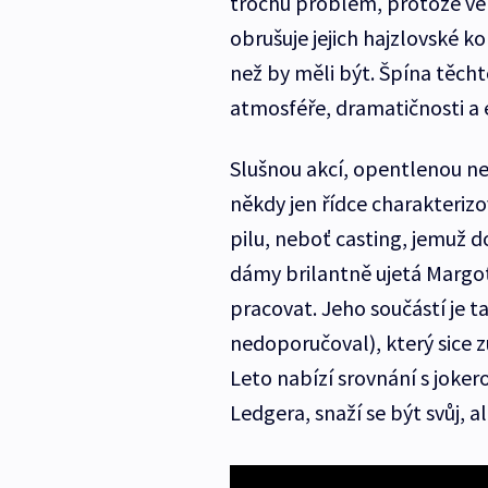
trochu problém, protože ve 
obrušuje jejich hajzlovské k
než by měli být. Špína těcht
atmosféře, dramatičnosti a 
Slušnou akcí, opentlenou neo
někdy jen řídce charakterizo
pilu, neboť casting, jemuž 
dámy brilantně ujetá Margot 
pracovat. Jeho součástí je t
nedoporučoval), který sice zů
Leto nabízí srovnání s joke
Ledgera, snaží se být svůj, 