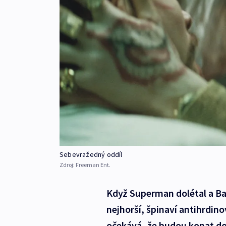
Sebevražedný oddíl
Zdroj:
Freeman Ent.
Když Superman dolétal a Ba
nejhorší, špinaví antihrdino
očekává, že budou konat d