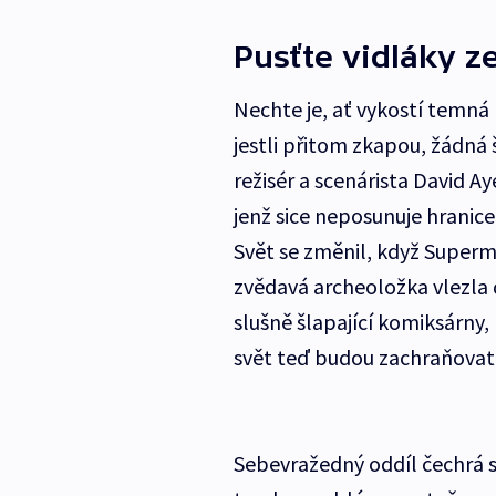
Pusťte vidláky ze
Nechte je, ať vykostí temná
jestli přitom zkapou, žádná
režisér a scenárista David A
jenž sice neposunuje hranice
Svět se změnil, když Superm
zvědavá archeoložka vlezla 
slušně šlapající komiksárny,
svět teď budou zachraňovat
Sebevražedný oddíl čechrá st