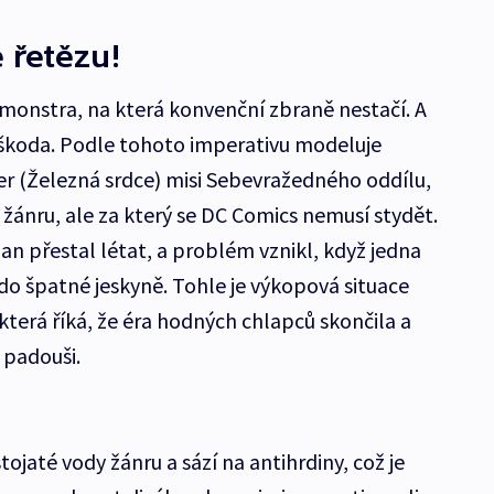
 řetězu!
 monstra, na která konvenční zbraně nestačí. A
 škoda. Podle tohoto imperativu modeluje
yer (Železná srdce) misi Sebevražedného oddílu,
 žánru, ale za který se DC Comics nemusí stydět.
an přestal létat, a problém vznikl, když jedna
do špatné jeskyně. Tohle je výkopová situace
 která říká, že éra hodných chlapců skončila a
 padouši.
ojaté vody žánru a sází na antihrdiny, což je