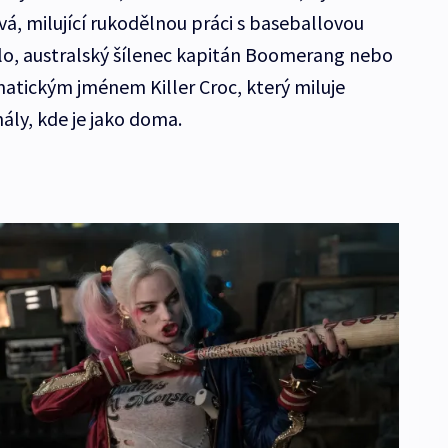
á, milující rukodělnou práci s baseballovou
lo, australský šílenec kapitán Boomerang nebo
atickým jménem Killer Croc, který miluje
ály, kde je jako doma.