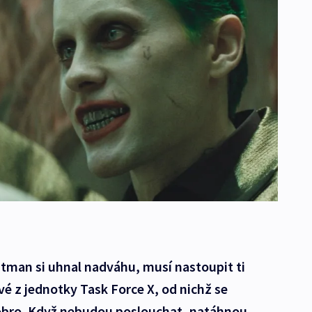
tman si uhnal nadváhu, musí nastoupit ti
vé z jednotky Task Force X, od nichž se
obro. Když nebudou poslouchat, natáhnou