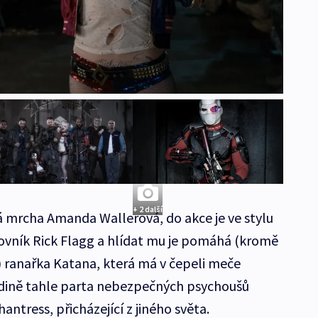
+ 2 další
 mrcha Amanda Wallerová, do akce je ve stylu
ovník Rick Flagg a hlídat mu je pomáhá (kromě
) ranařka Katana, která má v čepeli meče
edině tahle parta nebezpečných psychoušů
antress, přicházející z jiného světa.