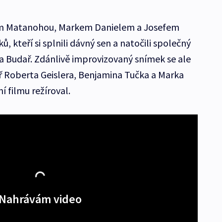
em Matanohou, Markem Danielem a Josefem
ů, kteří si splnili dávný sen a natočili společný
ega Budař. Zdánlivě improvizovaný snímek se ale
ř Roberta Geislera, Benjamina Tučka a Marka
í filmu režíroval.
Nahrávám video