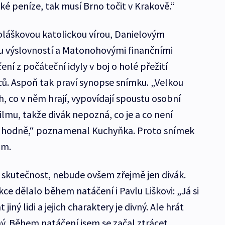
ké peníze, tak musí Brno točit v Krakově.“
oláškovou katolickou vírou, Danielovým
u výslovností a Matonohovými finančními
í z počáteční idyly v boj o holé přežití
ů. Aspoň tak praví synopse snímku. „Velkou
ch, co v něm hrají, vypovídají spoustu osobní
ilmu, takže divák nepozná, co je a co není
am hodně,“ poznamenal Kuchyňka. Proto snímek
lm.
í skutečnost, nebude ovšem zřejmě jen divák.
kce dělalo během natáčení i Pavlu Liškovi: „Já si
iný lidi a jejich charaktery je divný. Ale hrát
ý. Během natáčení jsem se začal ztrácet.