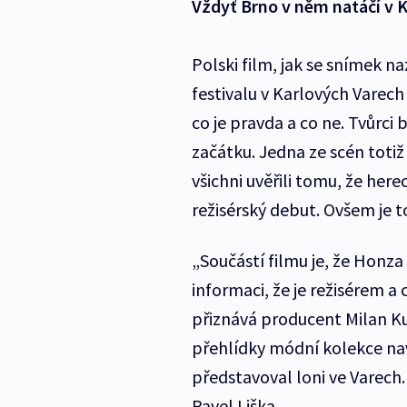
Vždyť Brno v něm natáčí v 
Polski film, jak se snímek n
festivalu v Karlových Varech
co je pravda a co ne. Tvůrci
začátku. Jedna ze scén totiž
všichni uvěřili tomu, že her
režisérský debut. Ovšem je to
„Součástí filmu je, že Honza 
informaci, že je režisérem a 
přiznává producent Milan Ku
přehlídky módní kolekce n
představoval loni ve Varech.
Pavel Liška.