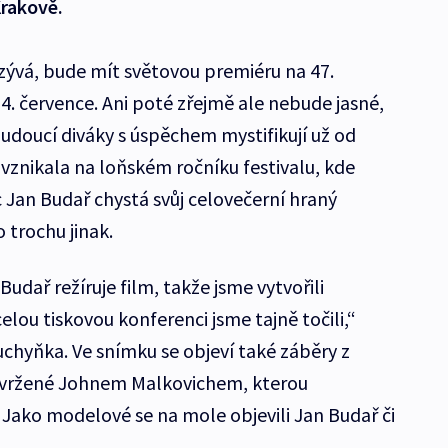
Krakově.
azývá, bude mít světovou premiéru na 47.
 4. července. Ani poté zřejmě ale nebude jasné,
 budoucí diváky s úspěchem mystifikují už od
 vznikala na loňském ročníku festivalu, kde
ec Jan Budař chystá svůj celovečerní hraný
 trochu jinak.
Budař režíruje film, takže jsme vytvořili
celou tiskovou konferenci jsme tajně točili,“
chyňka. Ve snímku se objeví také záběry z
avržené Johnem Malkovichem, kterou
 Jako modelové se na mole objevili Jan Budař či