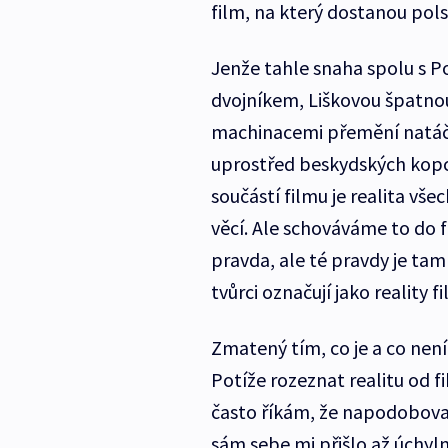
film, na který dostanou pols
Jenže tahle snaha spolu s P
dvojníkem, Liškovou špatno
machinacemi přemění natáčen
uprostřed beskydských kopc
součástí filmu je realita vše
věcí. Ale schováváme to do f
pravda, ale té pravdy je t
tvůrci označují jako reality fi
Zmatený tím, co je a co nen
Potíže rozeznat realitu od fi
často říkám, že napodobovat j
sám sebe mi přišlo až úchyln