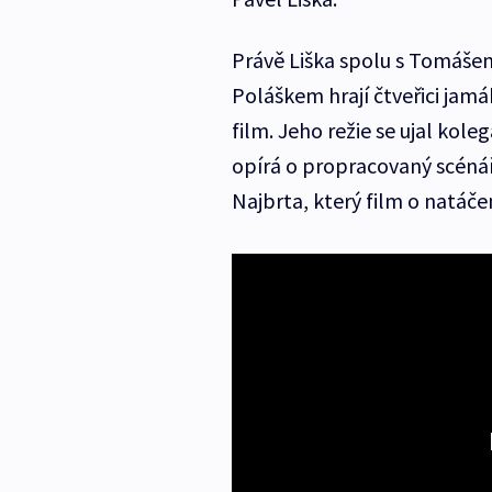
Právě Liška spolu s Tomáš
Poláškem hrají čtveřici jamák
film. Jeho režie se ujal kol
opírá o propracovaný scéná
Najbrta, který film o natáčen