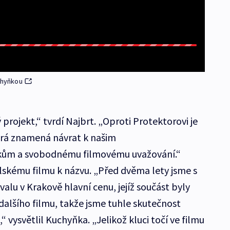
chyňkou
rojekt,“ tvrdí Najbrt. „Oproti Protektorovi je
erá znamená návrat k našim
kům a svobodnému filmovému uvažování.“
skému filmu k názvu. „Před dvěma lety jsme s
valu v Krakově hlavní cenu, jejíž součást byly
dalšího filmu, takže jsme tuhle skutečnost
“ vysvětlil Kuchyňka. „Jelikož kluci točí ve filmu