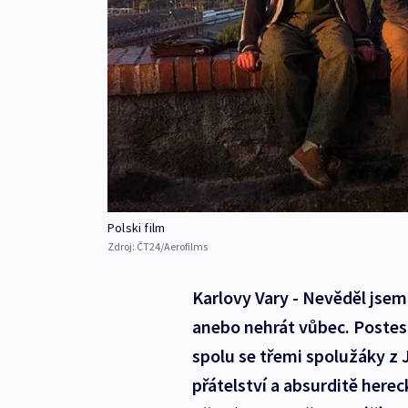
Polski film
Zdroj:
ČT24/Aerofilms
Karlovy Vary - Nevěděl jsem, 
anebo nehrát vůbec. Postesk
spolu se třemi spolužáky 
přátelství a absurditě herec