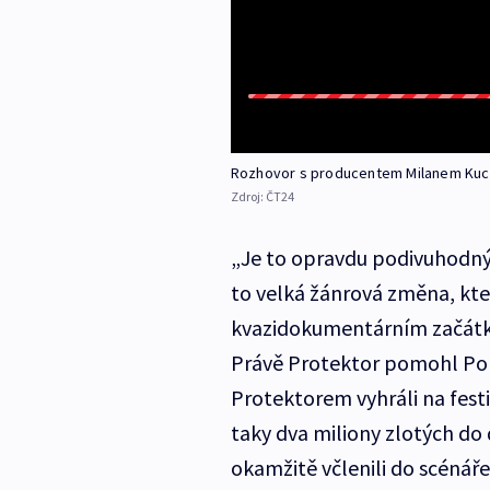
Rozhovor s producentem Milanem Ku
Zdroj:
ČT24
„Je to opravdu podivuhodný p
to velká žánrová změna, kt
kvazidokumentárním začát
Právě Protektor pomohl Pol
Protektorem vyhráli na festi
taky dva miliony zlotých do 
okamžitě včlenili do scénáře,