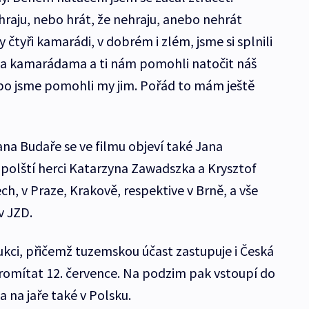
 hraju, nebo hrát, že nehraju, anebo nehrát
čtyři kamarádi, v dobrém i zlém, jsme si splnili
íma kamarádama a ti nám pomohli natočit náš
bo jsme pomohli my jim. Pořád to mám ještě
na Budaře se ve filmu objeví také Jana
 polští herci Katarzyna Zawadszka a Krysztof
ch, v Praze, Krakově, respektive v Brně, a vše
v JZD.
kci, přičemž tuzemskou účast zastupuje i Česká
 promítat 12. července. Na podzim pak vstoupí do
a na jaře také v Polsku.