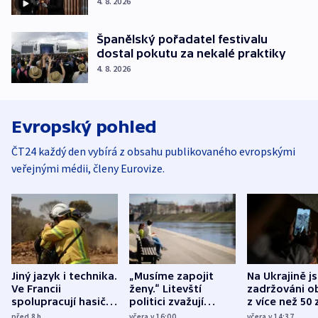
4. 8. 2026
Španělský pořadatel festivalu
dostal pokutu za nekalé praktiky
4. 8. 2026
Evropský pohled
ČT24 každý den vybírá z obsahu publikovaného evropskými
veřejnými médii, členy Eurovize.
Jiný jazyk i technika.
„Musíme zapojit
Na Ukrajině j
Ve Francii
ženy.“ Litevští
zadržováni o
spolupracují hasiči z
politici zvažují
z více než 50 
různých zemí
dohodu o
Bojovali na s
před 8
h
včera v 16:00
včera v 14:37