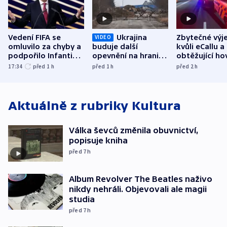
Vedení FIFA se
Ukrajina
Zbytečné výj
VIDEO
omluvilo za chyby a
buduje další
kvůli eCallu a
podpořilo Infantina.
opevnění na hranici
obtěžující ho
UEFA trvá na
s Běloruskem
zdržují záchr
17:34
před 1
h
před 1
h
před 2
h
bojkotu
Aktuálně z rubriky
Kultura
Válka ševců změnila obuvnictví,
popisuje kniha
před 7
h
Album Revolver The Beatles naživo
nikdy nehráli. Objevovali ale magii
studia
před 7
h