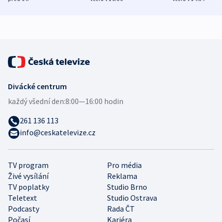
demografii
Ruska
Divácké centrum
každý všední den:
8:00—16:00 hodin
261 136 113
info@ceskatelevize.cz
TV program
Pro média
Živé vysílání
Reklama
TV poplatky
Studio Brno
Teletext
Studio Ostrava
Podcasty
Rada ČT
Počasí
Kariéra