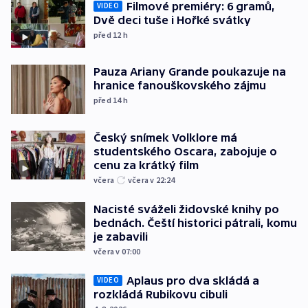
Filmové premiéry: 6 gramů,
VIDEO
Dvě deci tuše i Hořké svátky
před 12
h
Pauza Ariany Grande poukazuje na
hranice fanouškovského zájmu
před 14
h
Český snímek Volklore má
studentského Oscara, zabojuje o
cenu za krátký film
včera
včera v 22:24
Nacisté sváželi židovské knihy po
bednách. Čeští historici pátrali, komu
je zabavili
včera v 07:00
Aplaus pro dva skládá a
VIDEO
rozkládá Rubikovu cibuli