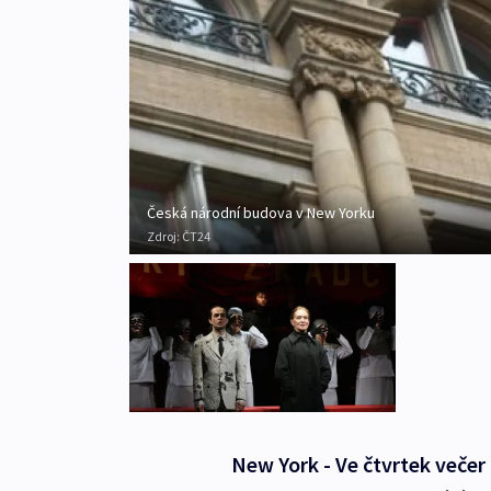
Česká národní budova v New Yorku
Zdroj:
ČT24
New York - Ve čtvrtek večer 