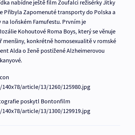
ka nabídne ještě film Zoufalci režisérky Jitky
 Přibyla Zapomenuté transporty do Polska a
ily na loňském Famufestu. Prvním je
zálie Kohoutové Roma Boys, který se věnuje
ř menšiny, konkrétně homosexualitě v romské
nt Alda o ženě postižené Alzheimerovou
ákanyové.
lcon
e/140x78/article/13/1260/125980.jpg
tografie poskytl Bontonfilm
e/140x78/article/13/1300/129919.jpg