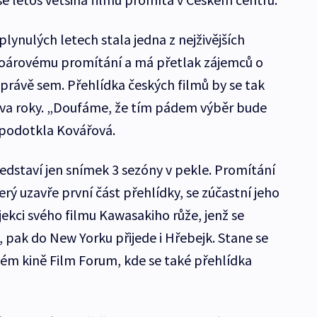
lynulých letech stala jedna z nejživějších
ertoárovému promítání a má přetlak zájemců o
rávě sem. Přehlídka českých filmů by se tak
dva roky. „Doufáme, že tím pádem výběr bude
,“ podotkla Kovářová.
dstaví jen snímek 3 sezóny v pekle. Promítání
terý uzavře první část přehlídky, se zúčastní jeho
ekci svého filmu Kawasakiho růže, jenž se
 pak do New Yorku přijede i Hřebejk. Stane se
kém kině Film Forum, kde se také přehlídka