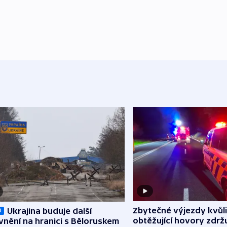
Zbytečné výjezdy kvůli
Ukrajina buduje další
O
obtěžující hovory zdržu
nění na hranici s Běloruskem