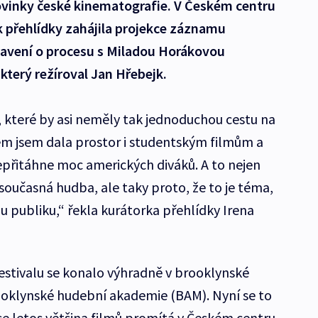
novinky české kinematografie. V Českém centru
k přehlídky zahájila projekce záznamu
avení o procesu s Miladou Horákovou
terý režíroval Jan Hřebejk.
i, které by asi neměly tak jednoduchou cestu na
em jsem dala prostor i studentským filmům a
epřitáhne moc amerických diváků. A to nejen
 současná hudba, ale taky proto, že to je téma,
u publiku,“ řekla kurátorka přehlídky Irena
estivalu se konalo výhradně v brooklynské
oklynské hudební akademie (BAM). Nyní se to
e letos většina filmů promítá v Českém centru.