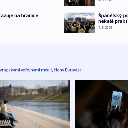
azuje na hranice
Španělský po
nekalé prakt
4. 8. 2026
vropskými veřejnými médii, členy Eurovize.