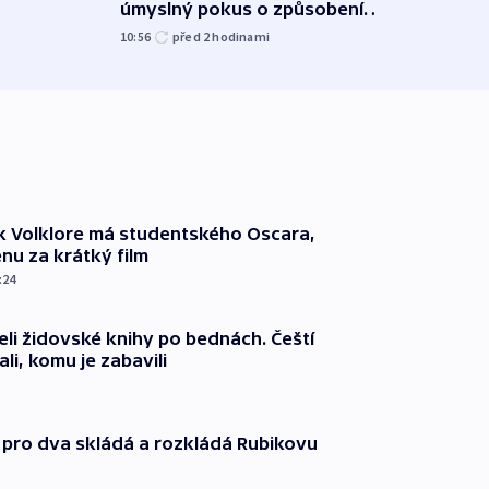
úmyslný pokus o způsobení
i sví
exploze
10:56
před 2
hodinami
12:08
k Volklore má studentského Oscara,
nu za krátký film
:24
eli židovské knihy po bednách. Čeští
ali, komu je zabavili
 pro dva skládá a rozkládá Rubikovu