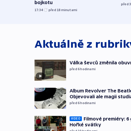
bojkotu
před 
17:34
před 18
minutami
Aktuálně z rubri
Válka ševců změnila obuvn
před 6
hodinami
Album Revolver The Beatle
Objevovali ale magii studi
před 6
hodinami
Filmové premiéry: 6 
VIDEO
Hořké svátky
před 10
hodinami