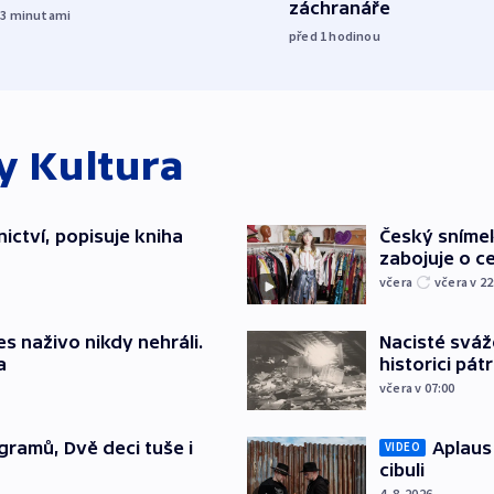
záchranáře
33
minutami
před 1
hodinou
ky
Kultura
ictví, popisuje kniha
Český sníme
zabojuje o ce
včera
včera v 22
s naživo nikdy nehráli.
Nacisté sváž
a
historici pátr
včera v 07:00
gramů, Dvě deci tuše i
Aplaus
VIDEO
cibuli
4. 8. 2026