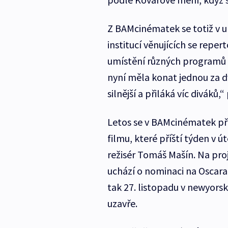
Z BAMcinématek se totiž v up
institucí věnujících se rep
umístění různých programů p
nyní měla konat jednou za 
silnější a přiláká víc diváků
Letos se v BAMcinématek pře
filmu, které příští týden v ú
režisér Tomáš Mašín. Na proj
uchází o nominaci na Oscara,
tak 27. listopadu v newyors
uzavře.