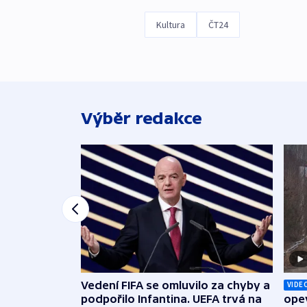
Kultura
ČT24
Výběr redakce
Vedení FIFA se omluvilo za chyby a
VIDE
podpořilo Infantina. UEFA trvá na
opev