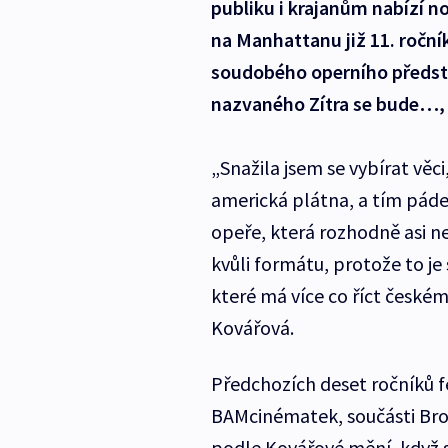
publiku i krajanům nabízí 
na Manhattanu již 11. roční
soudobého operního předst
nazvaného Zítra se bude…, k
„Snažila jsem se vybírat věc
americká plátna, a tím pád
opeře, která rozhodně asi n
kvůli formátu, protože to je
které má více co říct českém
Kovářová.
Předchozích deset ročníků f
BAMcinématek, součásti Bro
podle Kovářové mění, když s