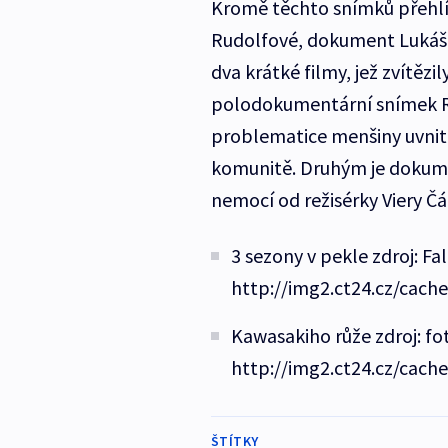
Kromě těchto snímků přehlíd
Rudolfové, dokument Lukáše
dva krátké filmy, jež zvítěz
polodokumentární snímek Ro
problematice menšiny uvnit
komunitě. Druhým je dokume
nemocí od režisérky Viery Č
3 sezony v pekle zdroj: Fa
http://img2.ct24.cz/cach
Kawasakiho růže zdroj: fo
http://img2.ct24.cz/cach
ŠTÍTKY