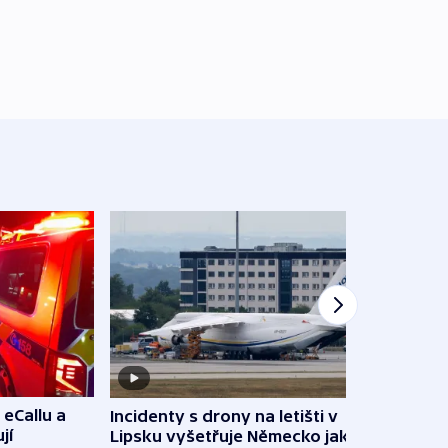
 eCallu a
Incidenty s drony na letišti v
Klima
jí
Lipsku vyšetřuje Německo jako
podn