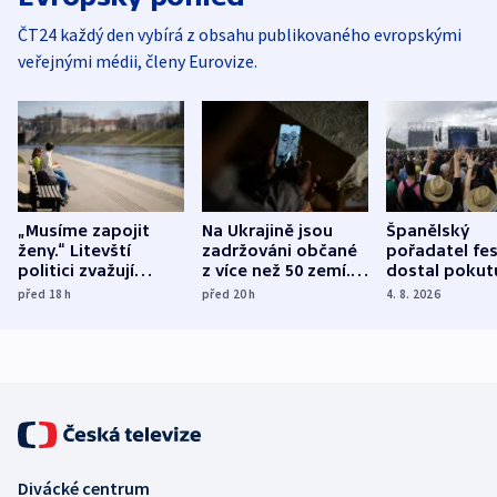
ČT24 každý den vybírá z obsahu publikovaného evropskými
veřejnými médii, členy Eurovize.
„Musíme zapojit
Na Ukrajině jsou
Španělský
ženy.“ Litevští
zadržováni občané
pořadatel fes
politici zvažují
z více než 50 zemí.
dostal pokut
dohodu o
Bojovali na straně
nekalé prakti
před 18
h
před 20
h
4. 8. 2026
demografii
Ruska
Divácké centrum