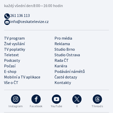
každý všední den:
8:00—16:00 hodin
261 136 113
info@ceskatelevize.cz
TV program
Pro média
Živé vysílání
Reklama
TV poplatky
Studio Brno
Teletext
Studio Ostrava
Podcasty
Rada ČT
Počasí
Kariéra
E-shop
Podávání námětů
Mobilní a TV aplikace
Časté dotazy
Vše o ČT
Kontakty
Instagram
Facebook
YouTube
X
Threads