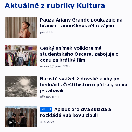
Aktuálně z rubriky
Kultura
Pauza Ariany Grande poukazuje na
hranice fanouškovského zájmu
před 1
h
Český snímek Volklore má
studentského Oscara, zabojuje o
cenu za krátký film
včera
před 12
h
Nacisté sváželi židovské knihy po
bednách. Čeští historici pátrali, komu
je zabavili
včera v 07:00
Aplaus pro dva skládá a
VIDEO
rozkládá Rubikovu cibuli
4. 8. 2026