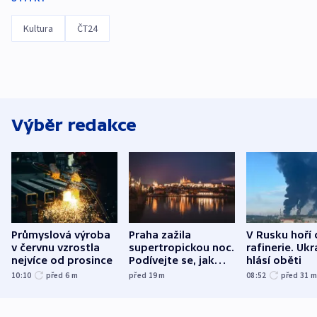
Kultura
ČT24
Výběr redakce
Průmyslová výroba
Praha zažila
V Rusku hoří 
v červnu vzrostla
supertropickou noc.
rafinerie. Ukr
nejvíce od prosince
Podívejte se, jak
hlásí oběti
bylo u vás
10:10
před 6
m
před 19
m
08:52
před 31