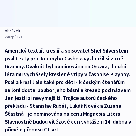
obrázek
Zdroj:
ČT24
Americký textař, kreslíř a spisovatel Shel Silverstein
psal texty pro Johnnyho Cashe a vysloužil si za ně
Grammy. Dvakrát byl nominována na Oscara, dlouhá
léta mu vycházely kreslené vtipy v časopise Playboy.
Psal a kreslil ale také pro děti - k českým čtenářům
se loni dostal soubor jeho básní a kreseb pod názvem
Jen jestli si nevymejšlíš. Trojice autorů českého
překladu - Stanislav Rubáš, Lukáš Novák a Zuzana
Šťastná - je nominována na cenu Magnesia Litera.
Slavnostně budou vítězové cen vyhlášeni 14. dubna v
přímém přenosu ČT art.