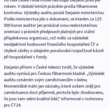
rokem. V období letních prázdnin prošla filharmonie
kontrolou. Výsledky auditu poslal Darjanin ministerstvu.
Podle ministerstva jde o dokument, ve kterém za 125
000 korun auditor jen prokázal svou nedostatečnou
orientaci v právních předpisech platných pro státní
příspěvkovou organizaci, což mělo za následek
neobjektivní hodnocení finančního hospodaření ČF a
chybné závěry o údajném porušování rozpočtové kázně
při hospodaření s fondy.
Darjanin přitom v České televizi tvrdil, že výsledek
auditu vyznívá pro Českou filharmonii kladně. „Výsledek
auditu oznámím svým zaměstnancům v lednu.
Momentálně mám jen náznaky, které ovšem znějí pro
zaměstnance dost příjemně, protože bylo zhodnoceno,
že jsou tam velmi kvalitní lidé,“ informoval v rozhovoru
pro ČT24.