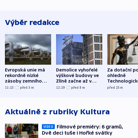
Výběr redakce
Evropská unie má
Demolice vyhořelé
Za dotační p
rekordně nízké
výškové budovy ve
ohledně
zásoby zemního
Zlíně začne až v
Technologic
plynu
následujících dnech
parku poslal
11:23
před 3
m
12:29
před 8
m
před 25
m
do vězení dv
Aktuálně z rubriky
Kultura
Filmové premiéry: 6 gramů,
VIDEO
Dvě deci tuše i Hořké svátky