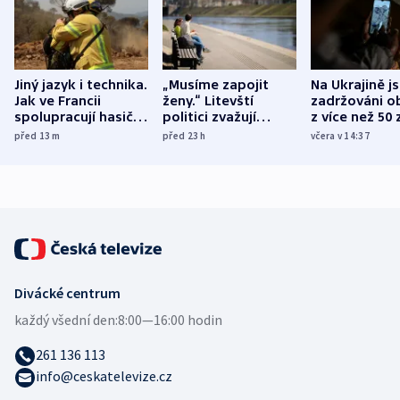
Jiný jazyk i technika.
„Musíme zapojit
Na Ukrajině j
Jak ve Francii
ženy.“ Litevští
zadržováni o
spolupracují hasiči z
politici zvažují
z více než 50 
různých zemí
dohodu o
Bojovali na s
před 13
m
před 23
h
včera v 14:37
demografii
Ruska
Divácké centrum
každý všední den:
8:00—16:00 hodin
261 136 113
info@ceskatelevize.cz