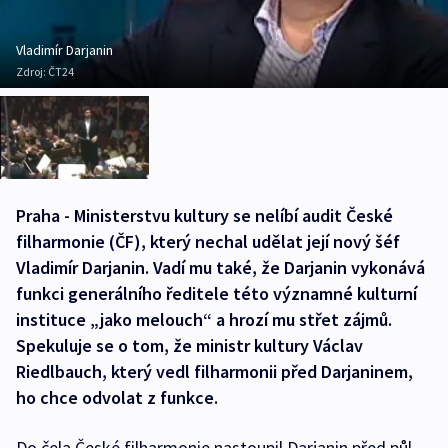
Vladimír Darjanin
Zdroj:
ČT24
Praha - Ministerstvu kultury se nelíbí audit České
filharmonie (ČF), který nechal udělat její nový šéf
Vladimír Darjanin. Vadí mu také, že Darjanin vykonává
funkci generálního ředitele této významné kulturní
instituce „jako melouch“ a hrozí mu střet zájmů.
Spekuluje se o tom, že ministr kultury Václav
Riedlbauch, který vedl filharmonii před Darjaninem,
ho chce odvolat z funkce.
Do čela České filharmonie nastoupil Darjanin před půl