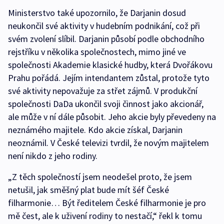
Ministerstvo také upozornilo, že Darjanin dosud
neukončil své aktivity v hudebním podnikání, což při
svém zvolení slíbil. Darjanin působí podle obchodního
rejstříku v několika společnostech, mimo jiné ve
společnosti Akademie klasické hudby, která Dvořákovu
Prahu pořádá. Jejím intendantem zůstal, protože tyto
své aktivity nepovažuje za střet zájmů. V produkční
společnosti DaDa ukončil svoji činnost jako akcionář,
ale může v ní dále působit. Jeho akcie byly převedeny na
neznámého majitele. Kdo akcie získal, Darjanin
neoznámil. V České televizi tvrdil, že novým majitelem
není nikdo z jeho rodiny.
„Z těch společností jsem neodešel proto, že jsem
netušil, jak směšný plat bude mít šéf České
filharmonie… Být ředitelem České filharmonie je pro
mě čest, ale k uživení rodiny to nestačí,“ řekl k tomu