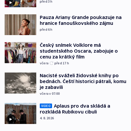
před 3
h
Pauza Ariany Grande poukazuje na
hranice fanouškovského zájmu
před 6
h
Český snímek Volklore má
studentského Oscara, zabojuje o
cenu za krátký film
včera
před 17
h
Nacisté sváželi židovské knihy po
bednách. Čeští historici pátrali, komu
je zabavili
včera v 07:00
Aplaus pro dva skládá a
VIDEO
rozkládá Rubikovu cibuli
4. 8. 2026