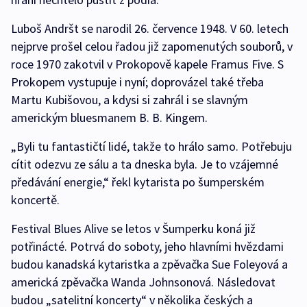
Luboš Andršt se narodil 26. července 1948. V 60. letech
nejprve prošel celou řadou již zapomenutých souborů, v
roce 1970 zakotvil v Prokopově kapele Framus Five. S
Prokopem vystupuje i nyní; doprovázel také třeba
Martu Kubišovou, a kdysi si zahrál i se slavným
americkým bluesmanem B. B. Kingem.
„Byli tu fantastičtí lidé, takže to hrálo samo. Potřebuju
cítit odezvu ze sálu a ta dneska byla. Je to vzájemné
předávání energie,“ řekl kytarista po šumperském
koncertě.
Festival Blues Alive se letos v Šumperku koná již
potřinácté. Potrvá do soboty, jeho hlavními hvězdami
budou kanadská kytaristka a zpěvačka Sue Foleyová a
americká zpěvačka Wanda Johnsonová. Následovat
budou „satelitní koncerty“ v několika českých a