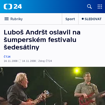
Sport
SLEDOVAT
Rubriky
Luboš Andršt oslavil na
šumperském festivalu
šedesátiny
ČT24
14. 11. 2008
14. 11. 2008
|
Zdroj:
ČT24