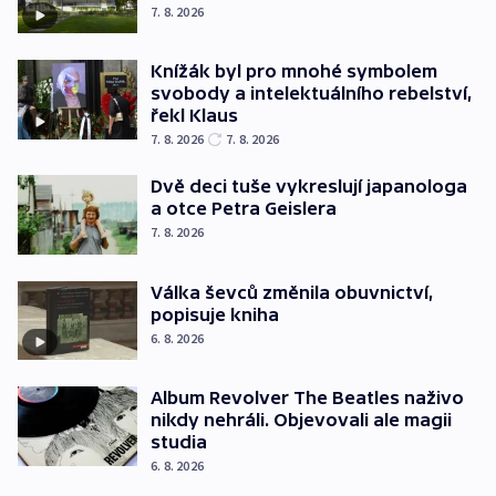
7. 8. 2026
Knížák byl pro mnohé symbolem
svobody a intelektuálního rebelství,
řekl Klaus
7. 8. 2026
7. 8. 2026
Dvě deci tuše vykreslují japanologa
a otce Petra Geislera
7. 8. 2026
Válka ševců změnila obuvnictví,
popisuje kniha
6. 8. 2026
Album Revolver The Beatles naživo
nikdy nehráli. Objevovali ale magii
studia
6. 8. 2026