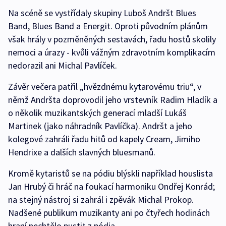
Na scéně se vystřídaly skupiny Luboš Andršt Blues
Band, Blues Band a Energit. Oproti původním plánům
však hrály v pozměněných sestavách, řadu hostů skolily
nemoci a úrazy - kvůli vážným zdravotním komplikacím
nedorazil ani Michal Pavlíček.
Závěr večera patřil „hvězdnému kytarovému triu“, v
němž Andršta doprovodil jeho vrstevník Radim Hladík a
o několik muzikantských generací mladší Lukáš
Martinek (jako náhradník Pavlíčka). Andršt a jeho
kolegové zahráli řadu hitů od kapely Cream, Jimiho
Hendrixe a dalších slavných bluesmanů.
Kromě kytaristů se na pódiu blýskli například houslista
Jan Hrubý či hráč na foukací harmoniku Ondřej Konrád;
na stejný nástroj si zahrál i zpěvák Michal Prokop.
Nadšené publikum muzikanty ani po čtyřech hodinách
hraní nechtělo pustit z pódia.