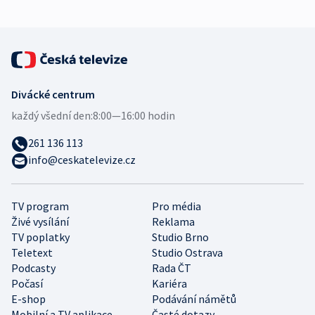
Divácké centrum
každý všední den:
8:00—16:00 hodin
261 136 113
info@ceskatelevize.cz
TV program
Pro média
Živé vysílání
Reklama
TV poplatky
Studio Brno
Teletext
Studio Ostrava
Podcasty
Rada ČT
Počasí
Kariéra
E-shop
Podávání námětů
Mobilní a TV aplikace
Časté dotazy