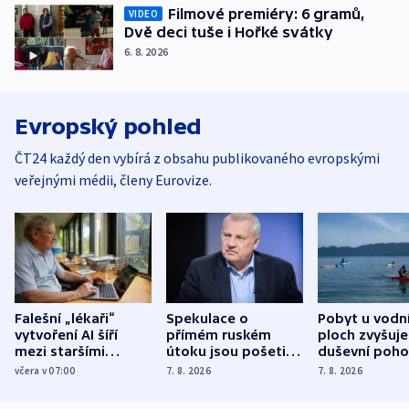
Filmové premiéry: 6 gramů,
VIDEO
Dvě deci tuše i Hořké svátky
6. 8. 2026
Evropský pohled
ČT24 každý den vybírá z obsahu publikovaného evropskými
veřejnými médii, členy Eurovize.
Falešní „lékaři“
Spekulace o
Pobyt u vodn
vytvoření AI šíří
přímém ruském
ploch zvyšuje
mezi staršími
útoku jsou pošetilé,
duševní poho
Poláky nebezpečné
míní estonský
ukázala
včera v 07:00
7. 8. 2026
7. 8. 2026
zdravotní rady
bezpečnostní
mezinárodní 
expert