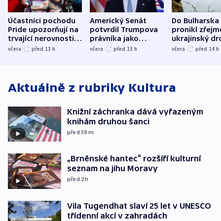
Účastníci pochodu
Americký Senát
Do Bulharska
Pride upozorňují na
potvrdil Trumpova
pronikl zřejm
trvající nerovnosti i
právníka jako
ukrajinský dr
společenskou
ministra
explodoval k
včera
před 13
h
včera
před 13
h
včera
před 14
h
atmosféru
spravedlnosti
od plynovod
Aktuálně z rubriky
Kultura
Knižní záchranka dává vyřazeným
knihám druhou šanci
před 59
m
„Brněnské hantec“ rozšíří kulturní
seznam na jihu Moravy
před 2
h
Vila Tugendhat slaví 25 let v UNESCO
třídenní akcí v zahradách