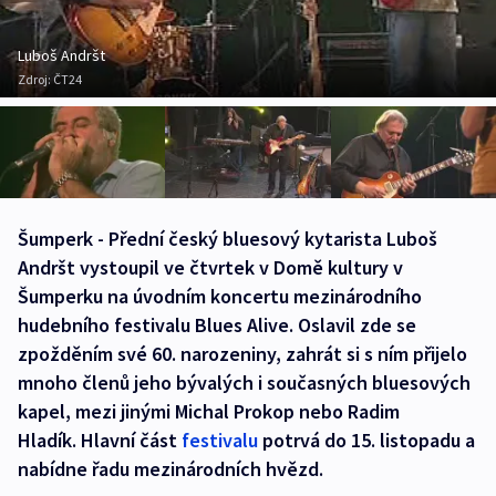
Luboš Andršt
Zdroj:
ČT24
Šumperk - Přední český bluesový kytarista Luboš
Andršt vystoupil ve čtvrtek v Domě kultury v
Šumperku na úvodním koncertu mezinárodního
hudebního festivalu Blues Alive. Oslavil zde se
zpožděním své 60. narozeniny, zahrát si s ním přijelo
mnoho členů jeho bývalých i současných bluesových
kapel, mezi jinými Michal Prokop nebo Radim
Hladík. Hlavní část
festivalu
potrvá do 15. listopadu a
nabídne řadu mezinárodních hvězd.