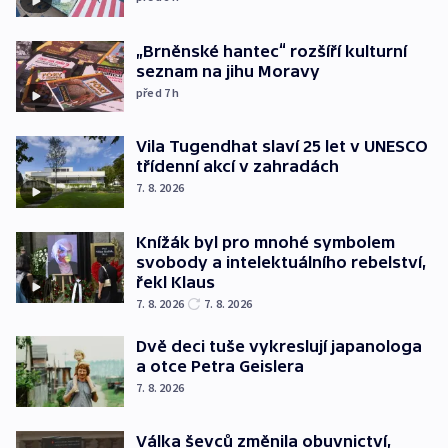
„Brněnské hantec“ rozšíří kulturní
seznam na jihu Moravy
před 7
h
Vila Tugendhat slaví 25 let v UNESCO
třídenní akcí v zahradách
7. 8. 2026
Knížák byl pro mnohé symbolem
svobody a intelektuálního rebelství,
řekl Klaus
7. 8. 2026
7. 8. 2026
Dvě deci tuše vykreslují japanologa
a otce Petra Geislera
7. 8. 2026
Válka ševců změnila obuvnictví,