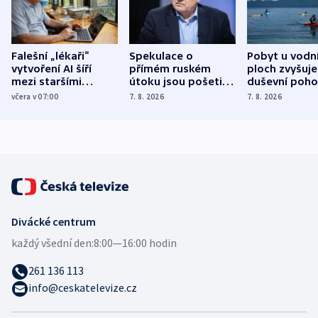
Falešní „lékaři“
Spekulace o
Pobyt u vodn
vytvoření AI šíří
přímém ruském
ploch zvyšuje
mezi staršími
útoku jsou pošetilé,
duševní poho
Poláky nebezpečné
míní estonský
ukázala
včera v 07:00
7. 8. 2026
7. 8. 2026
zdravotní rady
bezpečnostní
mezinárodní 
expert
Divácké centrum
každý všední den:
8:00—16:00 hodin
261 136 113
info@ceskatelevize.cz