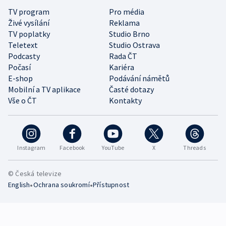
TV program
Pro média
Živé vysílání
Reklama
TV poplatky
Studio Brno
Teletext
Studio Ostrava
Podcasty
Rada ČT
Počasí
Kariéra
E-shop
Podávání námětů
Mobilní a TV aplikace
Časté dotazy
Vše o ČT
Kontakty
Instagram
Facebook
YouTube
X
Threads
© Česká televize
•
•
English
Ochrana soukromí
Přístupnost