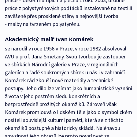
práce – deset multiplů na plechu z roku 2003, drobné
práce z polystyrénových podtácků instalované na textilii
zavěšené přes prosklené stěny a nejnovější tvorba
- malby na tvrzeném polystyrénu.
Akademický malíř Ivan Komárek
se narodil v roce 1956 v Praze, v roce 1982 absolvoval
AVU u prof. Jana Smetany. Svou tvorbou je zastoupen
ve sbírkách Národní galerie v Praze, v regionálních
galeriích a řadě soukromých sbírek u nás i v zahraničí.
Komárek rád zkouší nové materiály a technické
postupy. Jeho dílo lze vnímat jako humanistické vyznání
života v jeho pestrém sledu konkrétních a
bezprostředně prožitých okamžiků. Zároveň však
Komárek promlouvá o lidském těle jako o symbolickém
nositeli souvislejší kulturní paměti, která se z těchto
okamžiků postupně a historicky skládá. Naléhavou
smyslnost jeho obrazů lze proto považovat za