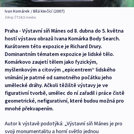
Ivan Komárek / Bílá klečící (2007)
Zdroj:
ČT24/2 media
Praha - Výstavní síň Mánes od 8. dubna do 5. května
hostí výstavu obrazů Ivana Komárka Body Search.
Kurátorem této expozice je Richard Drury.
Dominantním tématem expozice je lidské tělo.
Komárkovo zaujetí tělem jako fyzickým,
myšlenkovým a citovým „epicentrem“ lidského
vnímání je patrné od samotného počátku jeho
umělecké dráhy. Ačkoli těžiště výstavy je ve
figurativní tvorbě, umělec do ní zařadil i práce čistě
geometrické, nefigurativní, které budou možná pro
mnohé překvapením.
Autor k výstavě podotýká: „Výstavní síň Mánes je pro
svoji monumentalitu a horní světlo jednou