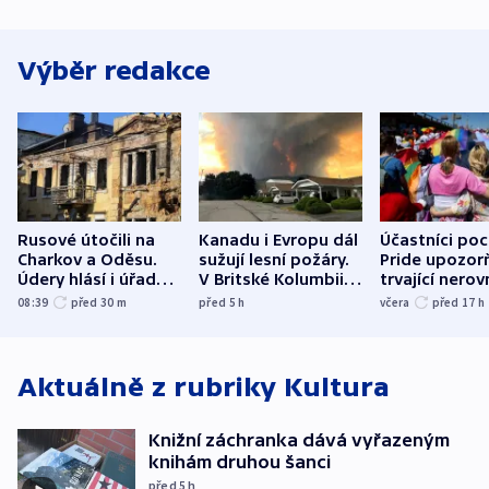
Výběr redakce
Rusové útočili na
Kanadu i Evropu dál
Účastníci po
Charkov a Oděsu.
sužují lesní požáry.
Pride upozorň
Údery hlásí i úřady v
V Britské Kolumbii
trvající nerov
Bělgorodu
evakuovali tisíce lidí
společensko
08:39
před 30
m
před 5
h
včera
před 17
h
atmosféru
Aktuálně z rubriky
Kultura
Knižní záchranka dává vyřazeným
knihám druhou šanci
před 5
h