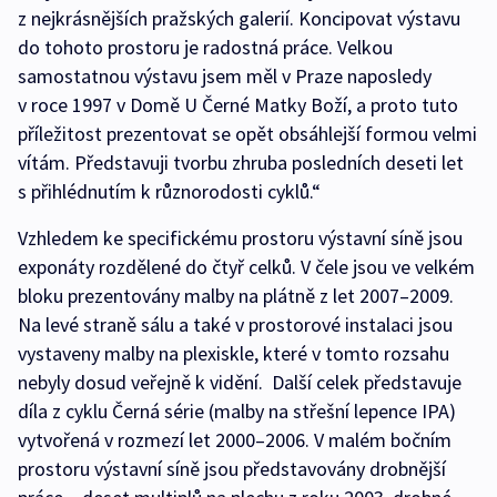
z nejkrásnějších pražských galerií. Koncipovat výstavu
do tohoto prostoru je radostná práce. Velkou
samostatnou výstavu jsem měl v Praze naposledy
v roce 1997 v Domě U Černé Matky Boží, a proto tuto
příležitost prezentovat se opět obsáhlejší formou velmi
vítám. Představuji tvorbu zhruba posledních deseti let
s přihlédnutím k různorodosti cyklů.“
Vzhledem ke specifickému prostoru výstavní síně jsou
exponáty rozdělené do čtyř celků. V čele jsou ve velkém
bloku prezentovány malby na plátně z let 2007–2009.
Na levé straně sálu a také v prostorové instalaci jsou
vystaveny malby na plexiskle, které v tomto rozsahu
nebyly dosud veřejně k vidění. Další celek představuje
díla z cyklu Černá série (malby na střešní lepence IPA)
vytvořená v rozmezí let 2000–2006. V malém bočním
prostoru výstavní síně jsou představovány drobnější