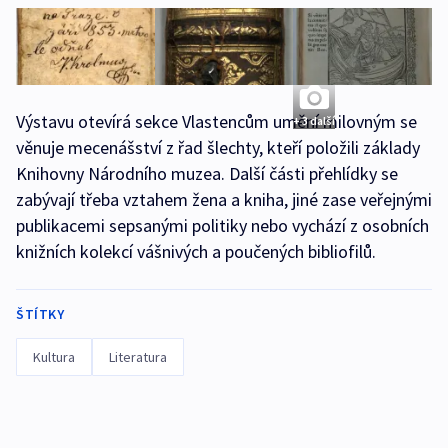
Výstavu otevírá sekce Vlastencům umění milovným se
+ 3 další
věnuje mecenášství z řad šlechty, kteří položili základy
Knihovny Národního muzea. Další části přehlídky se
zabývají třeba vztahem žena a kniha, jiné zase veřejnými
publikacemi sepsanými politiky nebo vychází z osobních
knižních kolekcí vášnivých a poučených bibliofilů.
ŠTÍTKY
Kultura
Literatura