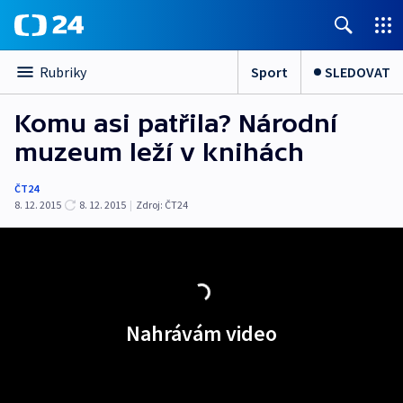
Sport
SLEDOVAT
Rubriky
Komu asi patřila? Národní
muzeum leží v knihách
ČT24
8. 12. 2015
8. 12. 2015
|
Zdroj:
ČT24
Nahrávám video