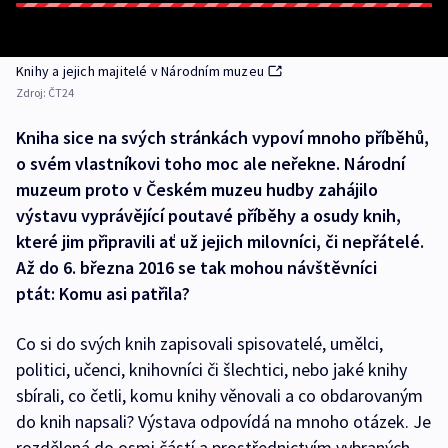
Knihy a jejich majitelé v Národním muzeu
Zdroj:
ČT24
Kniha sice na svých stránkách vypoví mnoho příběhů,
o svém vlastníkovi toho moc ale neřekne. Národní
muzeum proto v Českém muzeu hudby zahájilo
výstavu vyprávějící poutavé příběhy a osudy knih,
které jim připravili ať už jejich milovníci, či nepřátelé.
Až do 6. března 2016 se tak mohou návštěvníci
ptát: Komu asi patřila?
Co si do svých knih zapisovali spisovatelé, umělci,
politici, učenci, knihovníci či šlechtici, nebo jaké knihy
sbírali, co četli, komu knihy věnovali a co obdarovaným
do knih napsali? Výstava odpovídá na mnoho otázek. Je
rozdělená do osmi částí a prostřednictvím vybraných