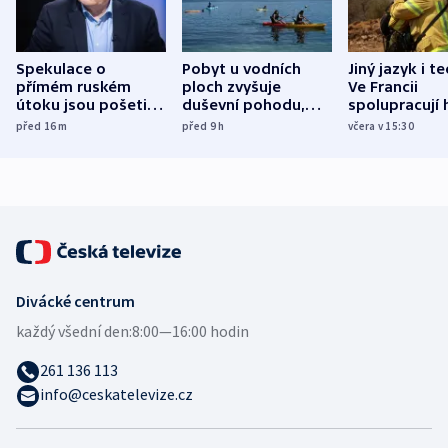
Spekulace o
Pobyt u vodních
Jiný jazyk i t
přímém ruském
ploch zvyšuje
Ve Francii
útoku jsou pošetilé,
duševní pohodu,
spolupracují h
míní estonský
ukázala
různých zemí
před 16
m
před 9
h
včera v 15:30
bezpečnostní
mezinárodní studie
expert
Divácké centrum
každý všední den:
8:00—16:00 hodin
261 136 113
info@ceskatelevize.cz