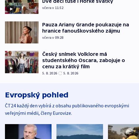
Dvě deci tuše i Hořké svátky
včera v 11:52
Pauza Ariany Grande poukazuje na
hranice fanouškovského zájmu
včera v 09:28
Český snímek Volklore má
studentského Oscara, zabojuje o
cenu za krátký film
5. 8. 2026
5. 8. 2026
Evropský pohled
ČT24 každý den vybírá z obsahu publikovaného evropskými
veřejnými médii, členy Eurovize.