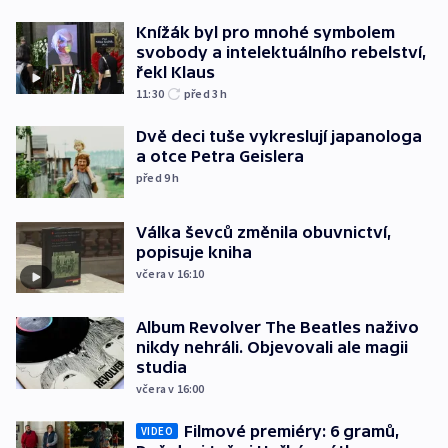
Knížák byl pro mnohé symbolem
svobody a intelektuálního rebelství,
řekl Klaus
11:30
před 3
h
Dvě deci tuše vykreslují japanologa
a otce Petra Geislera
před 9
h
Válka ševců změnila obuvnictví,
popisuje kniha
včera v 16:10
Album Revolver The Beatles naživo
nikdy nehráli. Objevovali ale magii
studia
včera v 16:00
Filmové premiéry: 6 gramů,
VIDEO