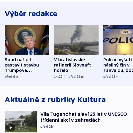
Výběr redakce
Soud nařídil
V bratislavské
Policie vyšetř
zastavit stavbu
rafinerii Slovnaft
násilný čin v
Trumpova
hořelo
Tanvaldu, bo
tanečního sálu
zranění při n
před 6
m
14:22
před 23
m
před 25
m
utrpěli tři lid
Aktuálně z rubriky
Kultura
Vila Tugendhat slaví 25 let v UNESCO
třídenní akcí v zahradách
před 2
h