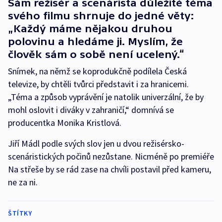
Sám režisér a scenárista důležité téma
svého filmu shrnuje do jedné věty:
„Každý máme nějakou druhou
polovinu a hledáme ji. Myslím, že
člověk sám o sobě není ucelený.“
Snímek, na němž se koprodukčně podílela Česká
televize, by chtěli tvůrci představit i za hranicemi.
„Téma a způsob vyprávění je natolik univerzální, že by
mohl oslovit i diváky v zahraničí,“ domnívá se
producentka Monika Kristlová.
Jiří Mádl podle svých slov jen u dvou režisérsko-
scenáristických počinů nezůstane. Nicméně po premiéře
Na střeše by se rád zase na chvíli postavil před kameru,
ne za ni.
ŠTÍTKY