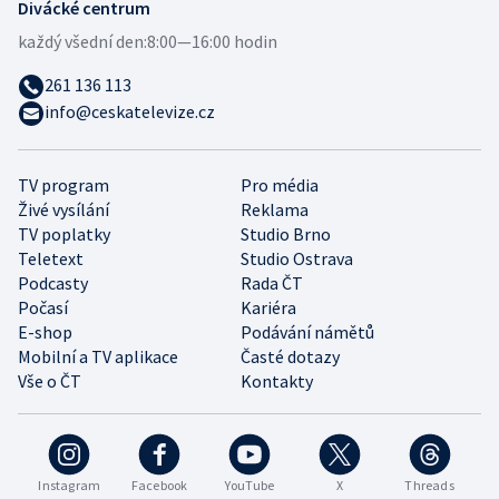
Divácké centrum
každý všední den:
8:00—16:00 hodin
261 136 113
info@ceskatelevize.cz
TV program
Pro média
Živé vysílání
Reklama
TV poplatky
Studio Brno
Teletext
Studio Ostrava
Podcasty
Rada ČT
Počasí
Kariéra
E-shop
Podávání námětů
Mobilní a TV aplikace
Časté dotazy
Vše o ČT
Kontakty
Instagram
Facebook
YouTube
X
Threads