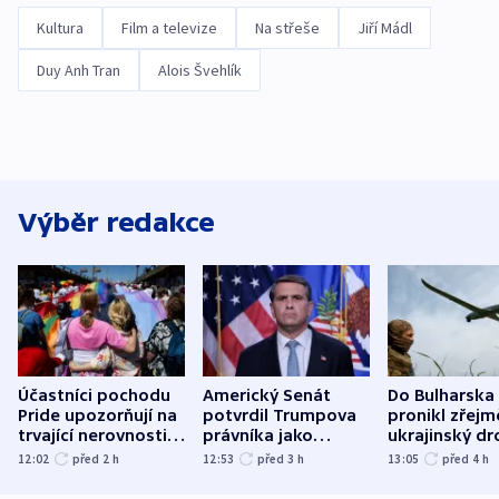
Kultura
Film a televize
Na střeše
Jiří Mádl
Duy Anh Tran
Alois Švehlík
Výběr redakce
Účastníci pochodu
Americký Senát
Do Bulharska
Pride upozorňují na
potvrdil Trumpova
pronikl zřejm
trvající nerovnosti i
právníka jako
ukrajinský dr
společenskou
ministra
explodoval k
12:02
před 2
h
12:53
před 3
h
13:05
před 4
h
atmosféru
spravedlnosti
od plynovod