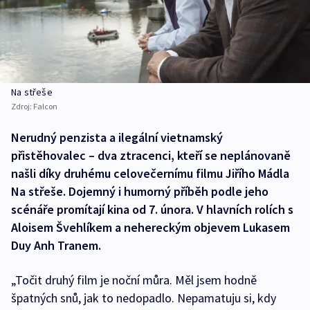
Na střeše
Zdroj:
Falcon
Nerudný penzista a ilegální vietnamský
přistěhovalec – dva ztracenci, kteří se neplánovaně
našli díky druhému celovečernímu filmu Jiřího Mádla
Na střeše. Dojemný i humorný příběh podle jeho
scénáře promítají kina od 7. února. V hlavních rolích s
Aloisem Švehlíkem a nehereckým objevem Lukasem
Duy Anh Tranem.
„Točit druhý film je noční můra. Měl jsem hodně
špatných snů, jak to nedopadlo. Nepamatuju si, kdy