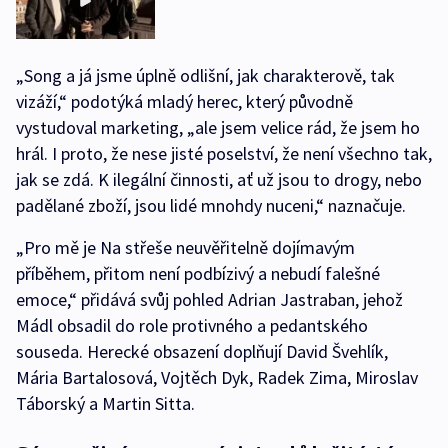
„Song a já jsme úplně odlišní, jak charakterově, tak
vizáží,“ podotýká mladý herec, který původně
vystudoval marketing, „ale jsem velice rád, že jsem ho
hrál. I proto, že nese jisté poselství, že není všechno tak,
jak se zdá. K ilegální činnosti, ať už jsou to drogy, nebo
padělané zboží, jsou lidé mnohdy nuceni,“ naznačuje.
„Pro mě je Na střeše neuvěřitelně dojímavým
příběhem, přitom není podbízivý a nebudí falešné
emoce,“ přidává svůj pohled Adrian Jastraban, jehož
Mádl obsadil do role protivného a pedantského
souseda. Herecké obsazení doplňují David Švehlík,
Mária Bartalosová, Vojtěch Dyk, Radek Zima, Miroslav
Táborský a Martin Sitta.