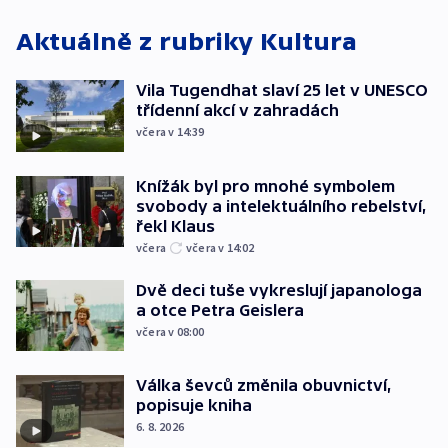
Aktuálně z rubriky
Kultura
Vila Tugendhat slaví 25 let v UNESCO
třídenní akcí v zahradách
včera v 14:39
Knížák byl pro mnohé symbolem
svobody a intelektuálního rebelství,
řekl Klaus
včera
včera v 14:02
Dvě deci tuše vykreslují japanologa
a otce Petra Geislera
včera v 08:00
Válka ševců změnila obuvnictví,
popisuje kniha
6. 8. 2026