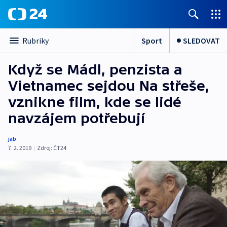
Sport
SLEDOVAT
Rubriky
Když se Mádl, penzista a
Vietnamec sejdou Na střeše,
vznikne film, kde se lidé
navzájem potřebují
jab
7. 2. 2019
|
Zdroj:
ČT24