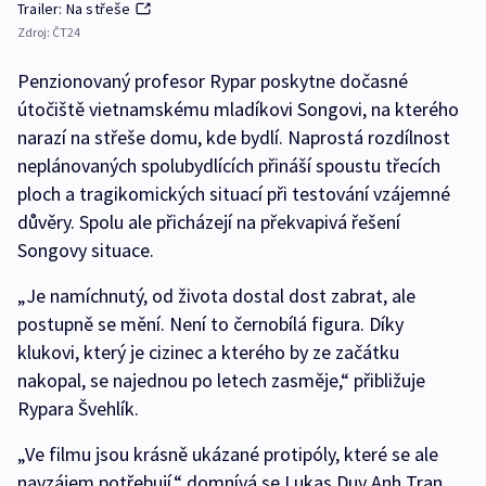
Trailer: Na střeše
Zdroj:
ČT24
Penzionovaný profesor Rypar poskytne dočasné
útočiště vietnamskému mladíkovi Songovi, na kterého
narazí na střeše domu, kde bydlí. Naprostá rozdílnost
neplánovaných spolubydlících přináší spoustu třecích
ploch a tragikomických situací při testování vzájemné
důvěry. Spolu ale přicházejí na překvapivá řešení
Songovy situace.
„Je namíchnutý, od života dostal dost zabrat, ale
postupně se mění. Není to černobílá figura. Díky
klukovi, který je cizinec a kterého by ze začátku
nakopal, se najednou po letech zasměje,“ přibližuje
Rypara Švehlík.
„Ve filmu jsou krásně ukázané protipóly, které se ale
navzájem potřebují,“ domnívá se Lukas Duy Anh Tran.