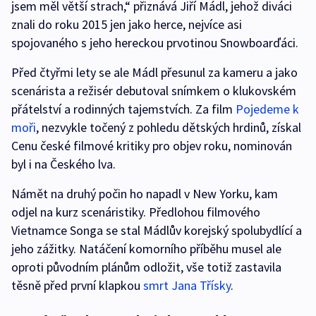
jsem měl větší strach,“ přiznává Jiří Mádl, jehož diváci
znali do roku 2015 jen jako herce, nejvíce asi
spojovaného s jeho hereckou prvotinou Snowboarďáci.
Před čtyřmi lety se ale Mádl přesunul za kameru a jako
scenárista a režisér debutoval snímkem o klukovském
přátelství a rodinných tajemstvích. Za film
Pojedeme k
moři
, nezvykle točený z pohledu dětských hrdinů, získal
Cenu české filmové kritiky pro objev roku, nominován
byl i na Českého lva.
Námět na druhý počin ho napadl v New Yorku, kam
odjel na kurz scenáristiky. Předlohou filmového
Vietnamce Songa se stal Mádlův korejský spolubydlící a
jeho zážitky. Natáčení komorního příběhu musel ale
oproti původním plánům odložit, vše totiž zastavila
těsně před první klapkou
smrt Jana Třísky
.