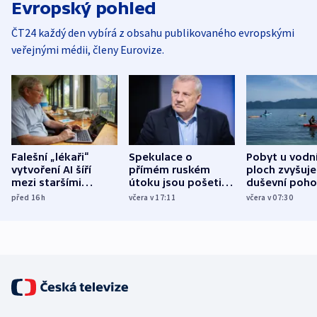
Evropský pohled
ČT24 každý den vybírá z obsahu publikovaného evropskými
veřejnými médii, členy Eurovize.
Falešní „lékaři“
Spekulace o
Pobyt u vodn
vytvoření AI šíří
přímém ruském
ploch zvyšuje
mezi staršími
útoku jsou pošetilé,
duševní poho
Poláky nebezpečné
míní estonský
ukázala
před 16
h
včera v 17:11
včera v 07:30
zdravotní rady
bezpečnostní
mezinárodní 
expert