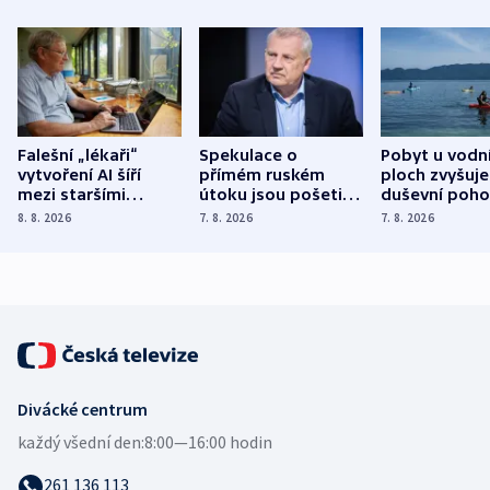
Falešní „lékaři“
Spekulace o
Pobyt u vodn
vytvoření AI šíří
přímém ruském
ploch zvyšuje
mezi staršími
útoku jsou pošetilé,
duševní poho
Poláky nebezpečné
míní estonský
ukázala
8. 8. 2026
7. 8. 2026
7. 8. 2026
zdravotní rady
bezpečnostní
mezinárodní 
expert
Divácké centrum
každý všední den:
8:00—16:00 hodin
261 136 113