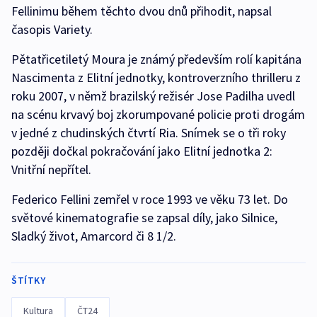
Fellinimu během těchto dvou dnů přihodit, napsal
časopis Variety.
Pětatřicetiletý Moura je známý především rolí kapitána
Nascimenta z Elitní jednotky, kontroverzního thrilleru z
roku 2007, v němž brazilský režisér Jose Padilha uvedl
na scénu krvavý boj zkorumpované policie proti drogám
v jedné z chudinských čtvrtí Ria. Snímek se o tři roky
později dočkal pokračování jako Elitní jednotka 2:
Vnitřní nepřítel.
Federico Fellini zemřel v roce 1993 ve věku 73 let. Do
světové kinematografie se zapsal díly, jako Silnice,
Sladký život, Amarcord či 8 1/2.
ŠTÍTKY
Kultura
ČT24