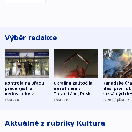
Výběr redakce
Kontrola na Úřadu
Ukrajina zaútočila
Kanadské úř
práce zjistila
na rafinerii v
hlásí první o
nedostatky v
Tatarstánu, Rusko
rozsáhlých le
účetnictví za 5,6
bombardovalo
požárů
před 30
m
před 39
m
06:20
před 1
h
miliardy
Sumy
Aktuálně z rubriky
Kultura