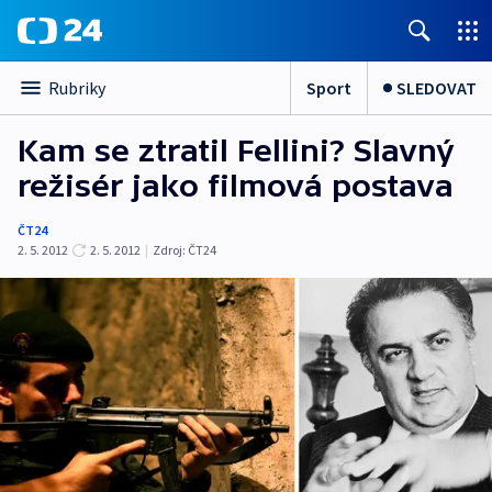
Sport
SLEDOVAT
Rubriky
Kam se ztratil Fellini? Slavný
režisér jako filmová postava
ČT24
2. 5. 2012
2. 5. 2012
|
Zdroj:
ČT24