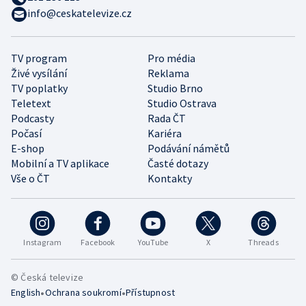
info@ceskatelevize.cz
TV program
Pro média
Živé vysílání
Reklama
TV poplatky
Studio Brno
Teletext
Studio Ostrava
Podcasty
Rada ČT
Počasí
Kariéra
E-shop
Podávání námětů
Mobilní a TV aplikace
Časté dotazy
Vše o ČT
Kontakty
Instagram
Facebook
YouTube
X
Threads
© Česká televize
•
•
English
Ochrana soukromí
Přístupnost