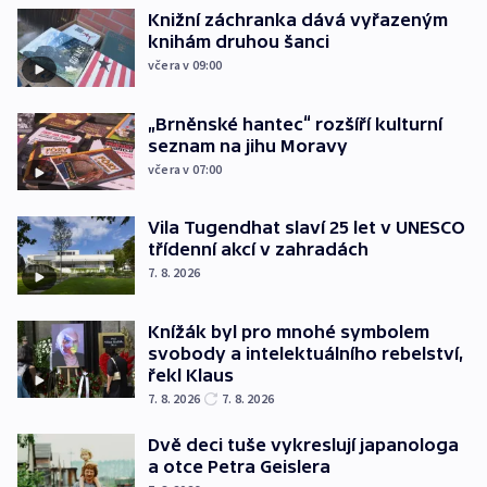
Knižní záchranka dává vyřazeným
knihám druhou šanci
včera v 09:00
„Brněnské hantec“ rozšíří kulturní
seznam na jihu Moravy
včera v 07:00
Vila Tugendhat slaví 25 let v UNESCO
třídenní akcí v zahradách
7. 8. 2026
Knížák byl pro mnohé symbolem
svobody a intelektuálního rebelství,
řekl Klaus
7. 8. 2026
7. 8. 2026
Dvě deci tuše vykreslují japanologa
a otce Petra Geislera