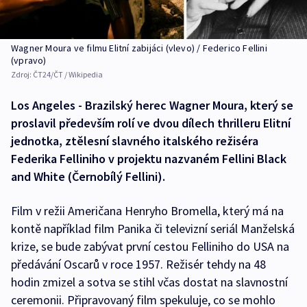
Wagner Moura ve filmu Elitní zabijáci (vlevo) / Federico Fellini
(vpravo)
Zdroj:
ČT24/ČT / Wikipedia
Los Angeles - Brazilský herec Wagner Moura, který se
proslavil především rolí ve dvou dílech thrilleru Elitní
jednotka, ztělesní slavného italského režiséra
Federika Felliniho v projektu nazvaném Fellini Black
and White (Černobílý Fellini).
Film v režii Američana Henryho Bromella, který má na
kontě například film Panika či televizní seriál Manželská
krize, se bude zabývat první cestou Felliniho do USA na
předávání Oscarů v roce 1957. Režisér tehdy na 48
hodin zmizel a sotva se stihl včas dostat na slavnostní
ceremonii. Připravovaný film spekuluje, co se mohlo