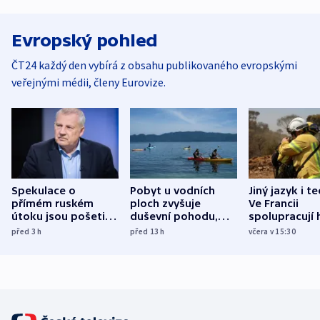
Evropský pohled
ČT24 každý den vybírá z obsahu publikovaného evropskými
veřejnými médii, členy Eurovize.
Spekulace o
Pobyt u vodních
Jiný jazyk i t
přímém ruském
ploch zvyšuje
Ve Francii
útoku jsou pošetilé,
duševní pohodu,
spolupracují h
míní estonský
ukázala
různých zemí
před 3
h
před 13
h
včera v 15:30
bezpečnostní
mezinárodní studie
expert