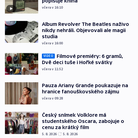
popisuje kniha
včera v 16:10
Album Revolver The Beatles naživo
nikdy nehráli. Objevovali ale magii
studia
včera v 16:00
Filmové premiéry: 6 gramů,
VIDEO
Dvě deci tuše i Hořké svátky
včera v 11:52
Pauza Ariany Grande poukazuje na
hranice fanouškovského zájmu
včera v 09:28
Český snímek Volklore má
studentského Oscara, zabojuje o
cenu za krátký film
5. 8. 2026
5. 8. 2026