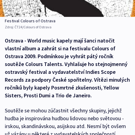
Festival Colours of Ostrava
Zdroj:
ČT24/Colours of Ostrava
Ostrava - World music kapely mají šanci natočit
vlastní album a zahrát si na festivalu Colours of
Ostrava 2009. Podmínkou je vyhrát pátý ročník
soutěže Colours Talents. Vyhlašuje ho stejnojmenný
ostravský festival a vydavatelství Indies Scope
Records za podpory České spořitelny. Vítězi minulých
ročníků byly kapely Posmrtné zkušenosti, Yellow
Sisters, Prosti Dumi a Trio de Janeiro.
Soutěže se mohou zúčastnit všechny skupiny, jejichž
hudba je inspirována hudbou lidovou nebo světovou -
irskou, skandinávskou, asijskou atd. Nesmí být ovšem
už vázány u některé z vydavatelských společností.