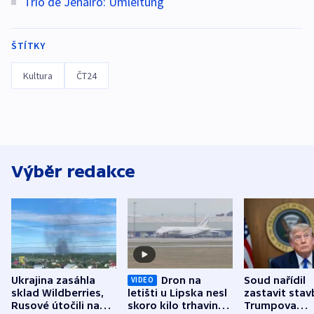
Trio de Jenairo: Umleitung
ŠTÍTKY
Kultura
ČT24
Výběr redakce
Ukrajina zasáhla
Dron na
Soud nařídil
VIDEO
sklad Wildberries,
letišti u Lipska nesl
zastavit stav
Rusové útočili na
skoro kilo trhaviny,
Trumpova