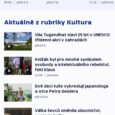
trh, hasiče či
indicie ukazují na
tanečního sá
09:02
před 5
m
před 7
m
17:21
před 9
m
stadion
Rusko
Aktuálně z rubriky
Kultura
Vila Tugendhat slaví 25 let v UNESCO
třídenní akcí v zahradách
před 5
h
Knížák byl pro mnohé symbolem
svobody a intelektuálního rebelství,
řekl Klaus
11:30
před 6
h
Dvě deci tuše vykreslují japanologa
a otce Petra Geislera
před 12
h
Válka ševců změnila obuvnictví,