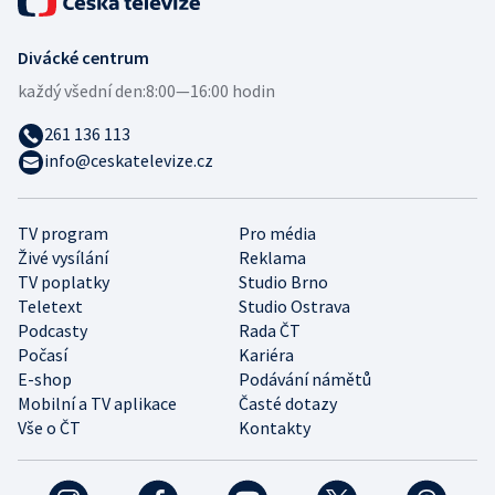
Divácké centrum
každý všední den:
8:00—16:00 hodin
261 136 113
info@ceskatelevize.cz
TV program
Pro média
Živé vysílání
Reklama
TV poplatky
Studio Brno
Teletext
Studio Ostrava
Podcasty
Rada ČT
Počasí
Kariéra
E-shop
Podávání námětů
Mobilní a TV aplikace
Časté dotazy
Vše o ČT
Kontakty