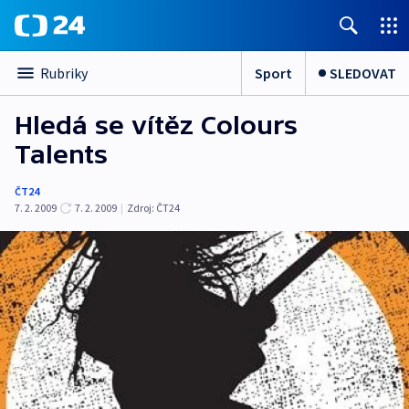
Sport
SLEDOVAT
Rubriky
Hledá se vítěz Colours
Talents
ČT24
7. 2. 2009
7. 2. 2009
|
Zdroj:
ČT24