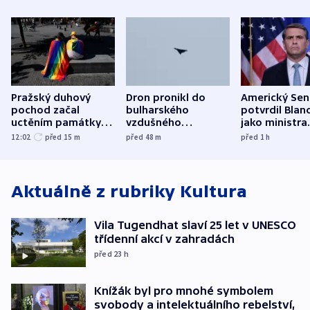
Pražský duhový
Dron pronikl do
Americký Sen
pochod začal
bulharského
potvrdil Blan
uctěním památky
vzdušného
jako ministra
obětí berlínského
prostoru,
spravedlnost
12:02
před 15
m
před 48
m
před 1
h
útoku
explodoval kilometr
od plynovodu
Aktuálně z rubriky
Kultura
Vila Tugendhat slaví 25 let v UNESCO
třídenní akcí v zahradách
před 23
h
Knížák byl pro mnohé symbolem
svobody a intelektuálního rebelství,