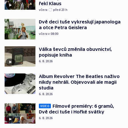
řekl Klaus
včera
před 23
h
Dvě deci tuše vykreslují japanologa
a otce Petra Geislera
včera v 08:00
Válka ševců změnila obuvnictví,
popisuje kniha
6. 8. 2026
Album Revolver The Beatles naživo
nikdy nehráli. Objevovali ale magii
studia
6. 8. 2026
Filmové premiéry: 6 gramů,
VIDEO
Dvě deci tuše i Hořké svátky
6. 8. 2026