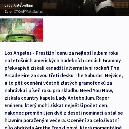
Lady Antebellum
Zdroj:
ČTK/AP/Matt Sayles
Los Angeles - Prestižní cenu za nejlepší album roku
na letošních amerických hudebních cenách Grammy
překvapivě získali kanadští alternativní rockeři The
Arcade Fire za svou třetí desku The Suburbs. Nejvíce,
a to pět ocenění včetně zlatých gramofonků za
nahrávku i píseň roku pro skladbu Need You Now,
získala country kapela Lady Antebellum. Raper
Eminem, který mohl získat největší počet cen,
nakonec proměnil jen dvě z deseti nominací a stal se
hlavním poraženým večera. Ocenění za celoživotní
dílo obdržela Aretha Franklinová, která momentálně