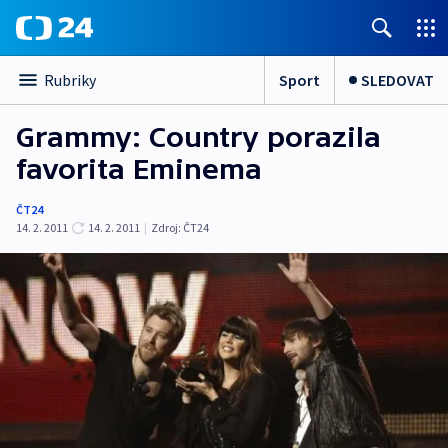
Sport
SLEDOVAT
Rubriky
Grammy: Country porazila
favorita Eminema
ČT24
14. 2. 2011
14. 2. 2011
|
Zdroj:
ČT24