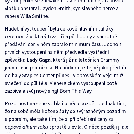
vystoupením se zpěvákem Usherem, do nějž rapovou
vložku obstaral Jayden Smith, syn slavného herce a
rapera Willa Smithe.
Hudební vystoupení byla celkově hlavními taháky
ceremoniálu, který trval tři a půl hodiny a samotné
předávání cen v něm zabralo minimum času. Jedno z
prvních vystoupení na něm předvedla výstřední
zpěvačka
Lady Gaga
, která již na letošních Grammy
jednu cenu proměnila. Na pódium ji stejně jako předtím
do haly Staples Center přinesli v obrovském vejci muži
svlečení do půl těla. V energickém vystoupení poté
zazpívala svůj nový singl Born This Way.
Pozornost na sebe strhla i o něco později. Jednak tím,
že na sobě měla kožené šaty se zvýrazněným pozadím
a poprsím, ale také tím, že si při přebírání ceny za
popové album roku
sprostě ulevila. O něco později ji ale