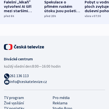
Falešní „lékaři“
Spekulace o
Pobyt u vodn
vytvoření AI šíří
přímém ruském
ploch zvyšuje
mezi staršími
útoku jsou pošetilé,
duševní poho
Poláky nebezpečné
míní estonský
ukázala
před 6
h
před 20
h
včera v 07:30
zdravotní rady
bezpečnostní
mezinárodní 
expert
Divácké centrum
každý všední den:
8:00—16:00 hodin
261 136 113
info@ceskatelevize.cz
TV program
Pro média
Živé vysílání
Reklama
TV poplatky
Studio Brno