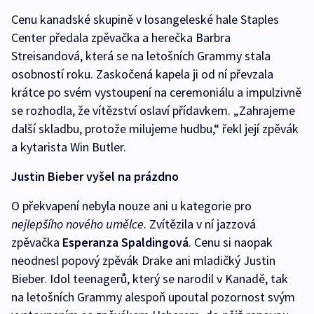
Cenu kanadské skupině v losangeleské hale Staples
Center předala zpěvačka a herečka Barbra
Streisandová, která se na letošních Grammy stala
osobností roku. Zaskočená kapela ji od ní převzala
krátce po svém vystoupení na ceremoniálu a impulzivně
se rozhodla, že vítězství oslaví přídavkem. „Zahrajeme
další skladbu, protože milujeme hudbu,“ řekl její zpěvák
a kytarista Win Butler.
Justin Bieber vyšel na prázdno
O překvapení nebyla nouze ani u kategorie pro
nejlepšího nového umělce
. Zvítězila v ní jazzová
zpěvačka
Esperanza Spaldingová
. Cenu si naopak
neodnesl popový zpěvák Drake ani mladičký Justin
Bieber. Idol teenagerů, který se narodil v Kanadě, tak
na letošních Grammy alespoň upoutal pozornost svým