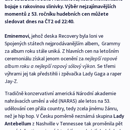
bojuje s rakovinou slinivky. Výběr nejzajímavějších
momentů z 53. ročníku hudebních cen můžete
sledovat dnes na ČT2 od 22:40.
Eminemovi
, jehož deska Recovery byla loni ve
Spojených státech nejprodávanějším albem, Grammy
za album roku stále uniká. Z hlavních cen na letošním
ceremoniálu získal jenom ocenění za
nejlepší rapové
album roku a nejlepší rapový sólový výkon
. Se třemi
výhrami jej tak předstihli i zpěvačka Lady Gaga a raper
Jay-Z.
Tradičně konzervativní americká Národní akademie
nahrávacích umění a věd (NARAS) ale letos na 53.
udělování cen přála country, tedy zcela jinému žánru,
než je hip hop. V Česku poměrně neznámá skupina
Lady
Antebellum
z Nashville v Tennessee tak proměnila pět