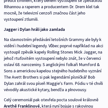
předčil Eminem, který během vystoupení se zpěvačkou
Rihannou a raperem a producentem Dr. Drem klel tak
mocně, že televizní cenzoři značnou část jeho
vystoupení ztlumili.
Jagger i Dylan hráli jako zamlada
Na slavnostním předávání letošních Grammy ale byly k
vidění i hudební legendy. Vůbec poprvé například na akci
vystoupil zpěvák kapely Rolling Stones Mick Jagger, na
jehož rtuťovitém vystoupení nebylo znát, že v červenci
oslaví 68. narozeniny. S anglickými folkaři Mumford &
Sons a americkou kapelou stejného hudebního vyznání
The Avett Brothers si pak legendární písničkář Bob
Dylan zahrál svou píseň Maggie's Farm. Pódiu v té chvíli
vévodily akustické kytary, bendža a plnovousy.
Celý ceremoniál pak otevřela pocta soulové královně
Arethě Franklinové
, která nyní bojuje s rakovinou