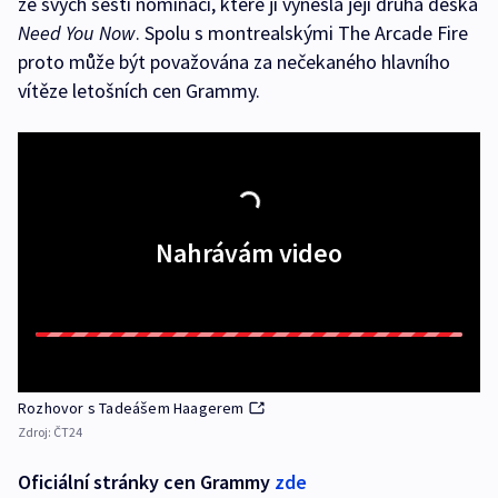
ze svých šesti nominací, které jí vynesla její druhá deska
Need You Now
. Spolu s montrealskými The Arcade Fire
proto může být považována za nečekaného hlavního
vítěze letošních cen Grammy.
Nahrávám video
Rozhovor s Tadeášem Haagerem
Zdroj:
ČT24
Oficiální stránky cen Grammy
zde