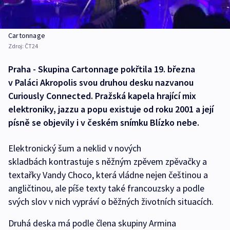
Cartonnage
Zdroj:
ČT24
Praha - Skupina Cartonnage pokřtila 19. března
v Paláci Akropolis svou druhou desku nazvanou
Curiously Connected. Pražská kapela hrající mix
elektroniky, jazzu a popu existuje od roku 2001 a její
písně se objevily i v českém snímku Blízko nebe.
Elektronický šum a neklid v nových
skladbách kontrastuje s něžným zpěvem zpěvačky a
textařky Vandy Choco, která vládne nejen češtinou a
angličtinou, ale píše texty také francouzsky a podle
svých slov v nich vypráví o běžných životních situacích.
Druhá deska má podle člena skupiny Armina