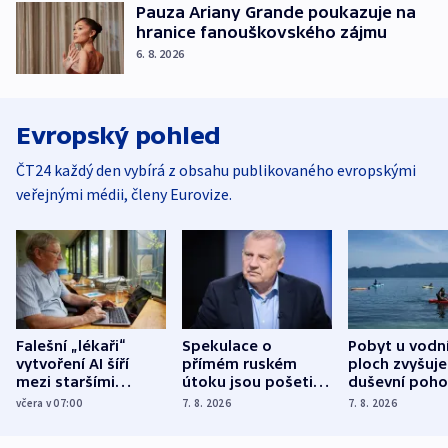
Pauza Ariany Grande poukazuje na
hranice fanouškovského zájmu
6. 8. 2026
Evropský pohled
ČT24 každý den vybírá z obsahu publikovaného evropskými
veřejnými médii, členy Eurovize.
Falešní „lékaři“
Spekulace o
Pobyt u vodn
vytvoření AI šíří
přímém ruském
ploch zvyšuje
mezi staršími
útoku jsou pošetilé,
duševní poho
Poláky nebezpečné
míní estonský
ukázala
včera v 07:00
7. 8. 2026
7. 8. 2026
zdravotní rady
bezpečnostní
mezinárodní 
expert