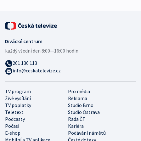
Divácké centrum
každý všední den:
8:00—16:00 hodin
261 136 113
info@ceskatelevize.cz
TV program
Pro média
Živé vysílání
Reklama
TV poplatky
Studio Brno
Teletext
Studio Ostrava
Podcasty
Rada ČT
Počasí
Kariéra
E-shop
Podávání námětů
Mobilní a TV aplikace
Časté dotazy