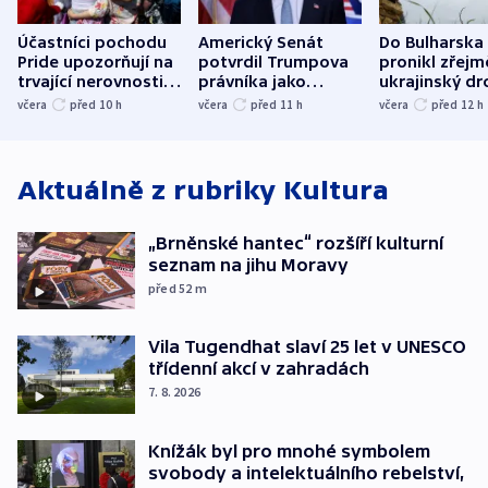
Účastníci pochodu
Americký Senát
Do Bulharska
Pride upozorňují na
potvrdil Trumpova
pronikl zřejm
trvající nerovnosti i
právníka jako
ukrajinský dr
společenskou
ministra
explodoval k
včera
před 10
h
včera
před 11
h
včera
před 12
h
atmosféru
spravedlnosti
od plynovod
Aktuálně z rubriky
Kultura
„Brněnské hantec“ rozšíří kulturní
seznam na jihu Moravy
před 52
m
Vila Tugendhat slaví 25 let v UNESCO
třídenní akcí v zahradách
7. 8. 2026
Knížák byl pro mnohé symbolem
svobody a intelektuálního rebelství,