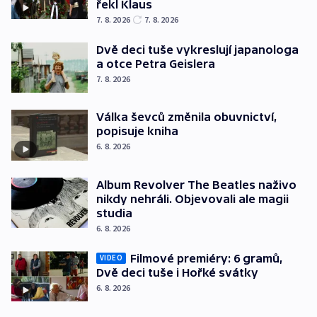
řekl Klaus
7. 8. 2026
7. 8. 2026
Dvě deci tuše vykreslují japanologa
a otce Petra Geislera
7. 8. 2026
Válka ševců změnila obuvnictví,
popisuje kniha
6. 8. 2026
Album Revolver The Beatles naživo
nikdy nehráli. Objevovali ale magii
studia
6. 8. 2026
Filmové premiéry: 6 gramů,
VIDEO
Dvě deci tuše i Hořké svátky
6. 8. 2026