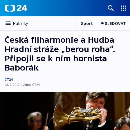
Sport
SLEDOVAT
Rubriky
Česká filharmonie a Hudba
Hradní stráže „berou roha“.
Připojil se k nim hornista
Baborák
ČT24
23. 2. 2017
|
Zdroj:
ČT24