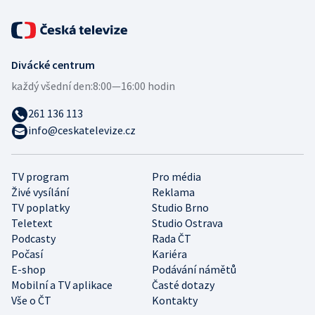
Divácké centrum
každý všední den:
8:00—16:00 hodin
261 136 113
info@ceskatelevize.cz
TV program
Pro média
Živé vysílání
Reklama
TV poplatky
Studio Brno
Teletext
Studio Ostrava
Podcasty
Rada ČT
Počasí
Kariéra
E-shop
Podávání námětů
Mobilní a TV aplikace
Časté dotazy
Vše o ČT
Kontakty