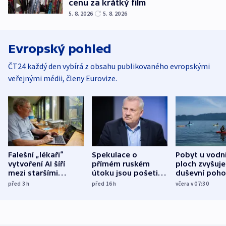
cenu za krátký film
5. 8. 2026
5. 8. 2026
Evropský pohled
ČT24 každý den vybírá z obsahu publikovaného evropskými
veřejnými médii, členy Eurovize.
Falešní „lékaři“
Spekulace o
Pobyt u vodn
vytvoření AI šíří
přímém ruském
ploch zvyšuje
mezi staršími
útoku jsou pošetilé,
duševní poho
Poláky nebezpečné
míní estonský
ukázala
před 3
h
před 16
h
včera v 07:30
zdravotní rady
bezpečnostní
mezinárodní 
expert