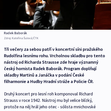
Radek Baborák
Zdroj:
Kateřina Šulová/ČTK
Tři večery za sebou patří v koncertní síni pražského
Rudolfina lesnímu rohu. Vrcholnou skladbu pro tento
nástroj od Richarda Strausse zde hraje významný
český hornista Radek Baborák. Program doplňují
skladby Martinů a Janáčka v podání České
filharmonie a Hudby Hradní stráže a Policie ČR.
Druhý koncert pro lesní roh komponoval Richard
Strauss v roce 1942. Nástroj mu byl velice blízký,
protože na něj hrál jeho otec - sólista mnichovské