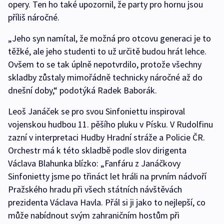
opery. Ten ho také upozornil, že party pro hornu jsou
příliš náročné.
„Jeho syn namítal, že možná pro otcovu generaci je to
těžké, ale jeho studenti to už určitě budou hrát lehce.
Ovšem to se tak úplně nepotvrdilo, protože všechny
skladby zůstaly mimořádně technicky náročné až do
dnešní doby,“ podotýká Radek Baborák.
Leoš Janáček se pro svou Sinfoniettu inspiroval
vojenskou hudbou 11. pěšího pluku v Písku. V Rudolfinu
zazní v interpretaci Hudby Hradní stráže a Policie ČR.
Orchestr má k této skladbě podle slov dirigenta
Václava Blahunka blízko: „Fanfáru z Janáčkovy
Sinfonietty jsme po třináct let hráli na prvním nádvoří
Pražského hradu při všech státních návštěvách
prezidenta Václava Havla. Přál si ji jako to nejlepší, co
může nabídnout svým zahraničním hostům při