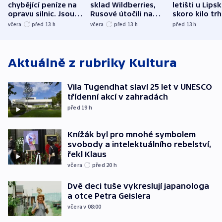
chybějící peníze na
sklad Wildberries,
letišti u Lips
opravu silnic. Jsou
Rusové útočili na
skoro kilo trh
nenárokové, namítá
trh, hasiče či
indicie ukazuj
včera
před 13
h
včera
před 13
h
před 13
h
ministerstvo
stadion
Rusko
Aktuálně z rubriky
Kultura
Vila Tugendhat slaví 25 let v UNESCO
třídenní akcí v zahradách
před 19
h
Knížák byl pro mnohé symbolem
svobody a intelektuálního rebelství,
řekl Klaus
včera
před 20
h
Dvě deci tuše vykreslují japanologa
a otce Petra Geislera
včera v 08:00