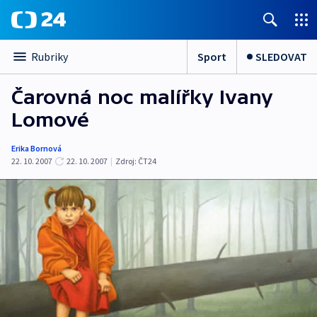
Sport
SLEDOVAT
Rubriky
Čarovná noc malířky Ivany
Lomové
Erika Bornová
22. 10. 2007
22. 10. 2007
|
Zdroj:
ČT24