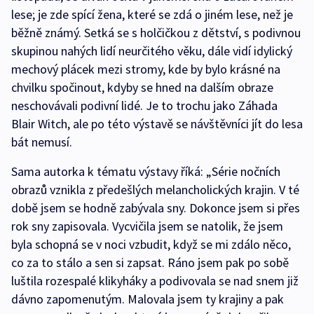
lese; je zde spící žena, které se zdá o jiném lese, než je
běžně známý. Setká se s holčičkou z dětství, s podivnou
skupinou nahých lidí neurčitého věku, dále vidí idylický
mechový plácek mezi stromy, kde by bylo krásné na
chvilku spočinout, kdyby se hned na dalším obraze
neschovávali podivní lidé. Je to trochu jako Záhada
Blair Witch, ale po této výstavě se návštěvníci jít do lesa
bát nemusí.
Sama autorka k tématu výstavy říká: „Série nočních
obrazů vznikla z předešlých melancholických krajin. V té
době jsem se hodně zabývala sny. Dokonce jsem si přes
rok sny zapisovala. Vycvičila jsem se natolik, že jsem
byla schopná se v noci vzbudit, když se mi zdálo něco,
co za to stálo a sen si zapsat. Ráno jsem pak po sobě
luštila rozespalé klikyháky a podivovala se nad snem již
dávno zapomenutým. Malovala jsem ty krajiny a pak