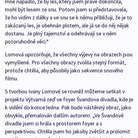
mne napadlo, že by les, který jsem právě dokončila,
mohl být lesem ze snu. Potom jsem si představovala,
že ho vidím z dálky a ve snu se k němu přibližuji, že je to
zakázaný les, je obehnán plotem, ale já se do něj nějak
dostanu. Je plný tajemství a odehrávají se v něm
pozoruhodné věci.“
Lomová upozorňuje, že všechny výjevy na obrazech jsou
vymyšlené. Pro všechny obrazy zvolila stejný formát,
protože chtěla, aby působily jako sekvence snového
filmu.
S tvorbou Ivany Lomové se rovněž můžeme setkat v
projektu Výtvarná zeď ve foyer Švandova divadla, kde je
k vidění do konce ledna. Pak bude nástěnný obraz, jako
obvykle, přemalován dalším autorem. „Ve Švandově
divadle jsem si hrála s prostorem foyer a s
perspektivou. Chtěla jsem ho jakoby zvětšit a prolomit