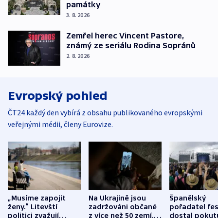
památky
3. 8. 2026
Zemřel herec Vincent Pastore,
známý ze seriálu Rodina Sopránů
2. 8. 2026
Evropský pohled
ČT24 každý den vybírá z obsahu publikovaného evropskými
veřejnými médii, členy Eurovize.
„Musíme zapojit
Na Ukrajině jsou
Španělský
ženy.“ Litevští
zadržováni občané
pořadatel fes
politici zvažují
z více než 50 zemí.
dostal pokut