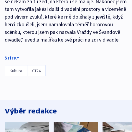
se někam za tu zeď, na kterou se maluje. Nakonec jsem
tam vytvořila jakési další divadelní prostory a víceméně
pod vlivem zvuků, které ke mě doléhaly z jeviště, když
herci zkoušeli, jsem namalovala téměř hororovou
scénku, kterou jsem pak nazvala Vraždy ve Švandově
divadle,“ uvedla malířka ke své práci na zdi v divadle.
ŠTÍTKY
Kultura
ČT24
Výběr redakce