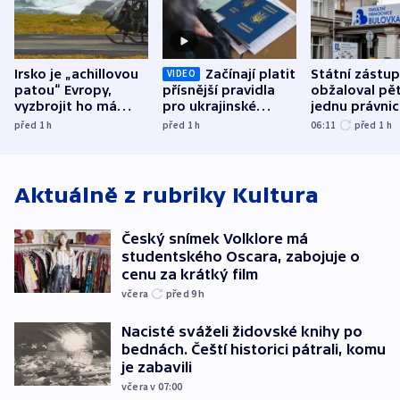
Irsko je „achillovou
Začínají platit
Státní zástu
VIDEO
patou“ Evropy,
přísnější pravidla
obžaloval pět 
vyzbrojit ho má
pro ukrajinské
jednu právni
Francie
uprchlíky
osobu v kauz
před 1
h
před 1
h
06:11
před 1
h
Bulovky
Aktuálně z rubriky
Kultura
Český snímek Volklore má
studentského Oscara, zabojuje o
cenu za krátký film
včera
před 9
h
Nacisté sváželi židovské knihy po
bednách. Čeští historici pátrali, komu
je zabavili
včera v 07:00