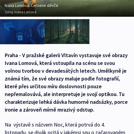
Ivana Lomová: Červené děvče
Zdroj:
Ivana Lomová
Praha - V pražské galerii Vltavín vystavuje své obrazy
Ivana Lomová, která vstoupila na scénu se svou
volnou tvorbou v devadesátých letech. Umělkyně je
známá tím, že své obrazy maluje podle fotografií,
které přes určitou míru doslovnosti pouze
nepřemalovává, ale interpretuje je svojí optikou. Tu
charakterizuje lehká dávka humorné nadsázky, porce
ironie a zároveň mírně mrazivý odstup.
Na výstavě s názvem Noc, která potrvá do 4.
listopadu, se divák ocitá v jakémsi snu o začarovaném