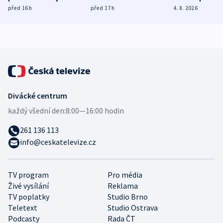
dohodu o
Bojovali na straně
nekalé prakti
před 16
h
před 17
h
4. 8. 2026
demografii
Ruska
Divácké centrum
každý všední den:
8:00—16:00 hodin
261 136 113
info@ceskatelevize.cz
TV program
Pro média
Živé vysílání
Reklama
TV poplatky
Studio Brno
Teletext
Studio Ostrava
Podcasty
Rada ČT