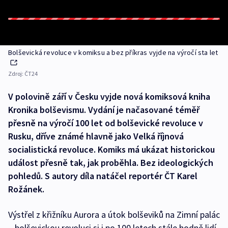
Bolševická revoluce v komiksu a bez příkras vyjde na výročí sta let
Zdroj:
ČT24
V polovině září v Česku vyjde nová komiksová kniha
Kronika bolševismu. Vydání je načasované téměř
přesně na výročí 100 let od bolševické revoluce v
Rusku, dříve známé hlavně jako Velká říjnová
socialistická revoluce. Komiks má ukázat historickou
událost přesně tak, jak proběhla. Bez ideologických
pohledů. S autory díla natáčel reportér ČT Karel
Rožánek.
Výstřel z křižníku Aurora a útok bolševiků na Zimní palác
– bolševickou revoluci si i po 100 letech stále hodně lidí