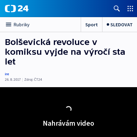
Sport
SLEDOVAT
Rubriky
Bolševická revoluce v
komiksu vyjde na výročí sta
let
ire
26. 8. 2017
|
Zdroj:
ČT24
Nahrávám video