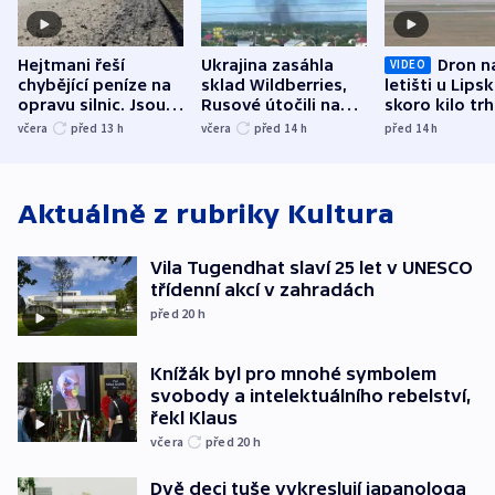
Hejtmani řeší
Ukrajina zasáhla
Dron n
VIDEO
chybějící peníze na
sklad Wildberries,
letišti u Lips
opravu silnic. Jsou
Rusové útočili na
skoro kilo trh
nenárokové, namítá
trh, hasiče či
indicie ukazuj
včera
před 13
h
včera
před 14
h
před 14
h
ministerstvo
stadion
Rusko
Aktuálně z rubriky
Kultura
Vila Tugendhat slaví 25 let v UNESCO
třídenní akcí v zahradách
před 20
h
Knížák byl pro mnohé symbolem
svobody a intelektuálního rebelství,
řekl Klaus
včera
před 20
h
Dvě deci tuše vykreslují japanologa