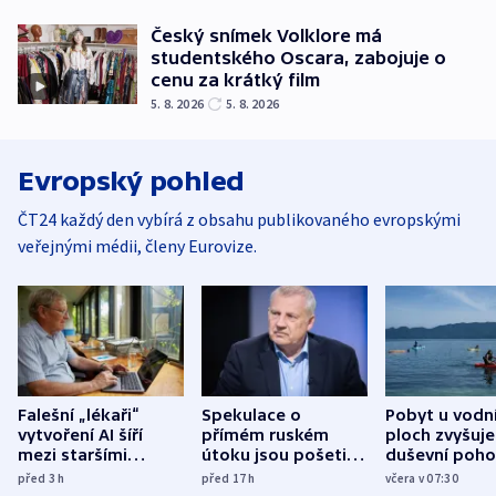
Český snímek Volklore má
studentského Oscara, zabojuje o
cenu za krátký film
5. 8. 2026
5. 8. 2026
Evropský pohled
ČT24 každý den vybírá z obsahu publikovaného evropskými
veřejnými médii, členy Eurovize.
Falešní „lékaři“
Spekulace o
Pobyt u vodn
vytvoření AI šíří
přímém ruském
ploch zvyšuje
mezi staršími
útoku jsou pošetilé,
duševní poho
Poláky nebezpečné
míní estonský
ukázala
před 3
h
před 17
h
včera v 07:30
zdravotní rady
bezpečnostní
mezinárodní 