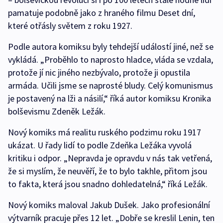
pamatuje podobně jako z hraného filmu Deset dní,
které otřásly světem z roku 1927.
Podle autora komiksu byly tehdejší událostí jiné, než se
vykládá. „Proběhlo to naprosto hladce, vláda se vzdala,
protože jí nic jiného nezbývalo, protože ji opustila
armáda. Učili jsme se naprosté bludy. Celý komunismus
je postavený na lži a násilí,“ říká autor komiksu Kronika
bolševismu Zdeněk Ležák.
Nový komiks má realitu ruského podzimu roku 1917
ukázat. U řady lidí to podle Zdeňka Ležáka vyvolá
kritiku i odpor. „Nepravda je opravdu v nás tak vetřená,
že si myslím, že neuvěří, že to bylo takhle, přitom jsou
to fakta, která jsou snadno dohledatelná,“ říká Ležák.
Nový komiks maloval Jakub Dušek. Jako profesionální
výtvarník pracuje přes 12 let. „Dobře se kreslil Lenin, ten