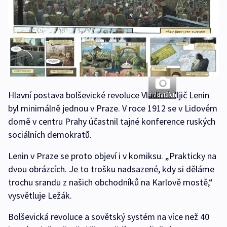
Hlavní postava bolševické revoluce Vladimír Iljič Lenin
+ 7 dalších
byl minimálně jednou v Praze. V roce 1912 se v Lidovém
domě v centru Prahy účastnil tajné konference ruských
sociálních demokratů.
Lenin v Praze se proto objeví i v komiksu. „Prakticky na
dvou obrázcích. Je to trošku nadsazené, kdy si děláme
trochu srandu z našich obchodníků na Karlově mostě,“
vysvětluje Ležák.
Bolševická revoluce a sovětský systém na více než 40