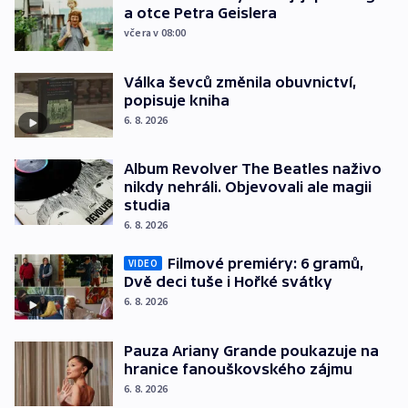
a otce Petra Geislera
včera v 08:00
Válka ševců změnila obuvnictví,
popisuje kniha
6. 8. 2026
Album Revolver The Beatles naživo
nikdy nehráli. Objevovali ale magii
studia
6. 8. 2026
Filmové premiéry: 6 gramů,
VIDEO
Dvě deci tuše i Hořké svátky
6. 8. 2026
Pauza Ariany Grande poukazuje na
hranice fanouškovského zájmu
6. 8. 2026