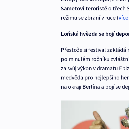
Sametoví teroristé
o třech S
režimu se zbraní v ruce (
více
Loňská hvězda se bojí depo
Přestože si festival zakládá
po minulém ročníku zvláštní
za svůj výkon v dramatu Epi
medvěda pro nejlepšího herce
na okraji Berlína a bojí se d