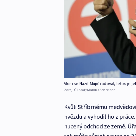
Vloni se Nazif Mujić radoval, letos je j
Zdroj:
ČTK/AP/Markus Schreiber
Kvůli Stříbrnému medvědov
hvězdu a vyhodil ho z práce. 
nucený odchod ze země. Úřad
tak může zůstat pouze do 25