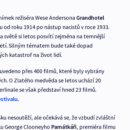
 snímek režiséra Wese Andersona
Grandhotel
bu od roku 1914 po nástup nacistů v roce 1933.
a světě si letos posvítí zejména na temnější
letí. Silným tématem bude také dopad
h katastrof na život lidí.
uvedeno přes 400 filmů, které byly vybrány
ných. O Zlatého medvěda se letos uchází 20
erlinale se však představí hned 23 filmů.
estivalu
.
šku nesoutěží, ale očekává se, že vzbudí zvláštní
mku George Clooneyho
Památkáři
, premiéra filmu