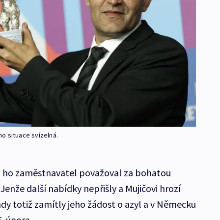
eho situace svízelná.
i ho zaměstnavatel považoval za bohatou
Jenže další nabídky nepřišly a Mujičovi hrozí
y totiž zamítly jeho žádost o azyl a v Německu
. února.