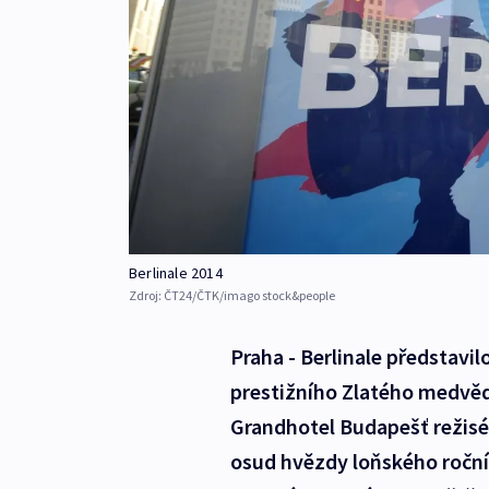
Berlinale 2014
Zdroj:
ČT24/ČTK/imago stock&people
Praha - Berlinale představil
prestižního Zlatého medvěd
Grandhotel Budapešť režisér
osud hvězdy loňského ročník