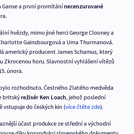
 Ganse a první promítání
necenzurované
ra.
ální hvězdy, mimo jiné herci George Clooney a
harlotte Gainsbourgová a Uma Thurmanová.
dá americký producent James Schamus, který
ou Zkrocenou horu. Slavnostní vyhlášení vítězů
15. února.
 bylo rozhodnuto. Čestného Zlatého medvěda
e britský
režisér Ken Loach
, jehož poslední
ě vstupuje do českých kin (
více čtěte zde
).
raznější účast produkce ze střední a východní
t pouze díky koprodukci slovenského dokumentu