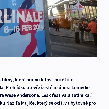
o filmy, které budou letos soutěžit o
a. Přehlídku otevře šestého února komedie
a Wese Andersona. Lesk festivalu zatím kalí
u Nazifa Mujiče, který se ocitl v ubytovně pro