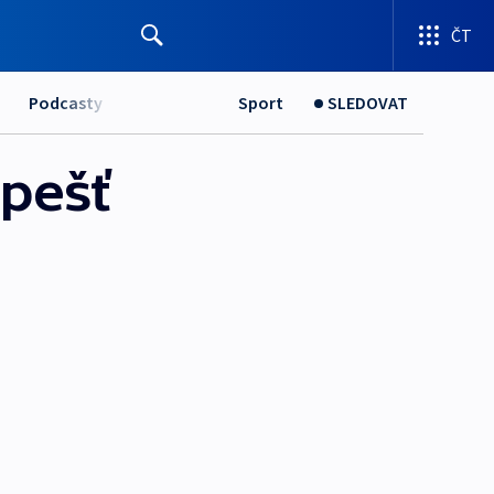
ČT
Podcasty
Sport
SLEDOVAT
apešť