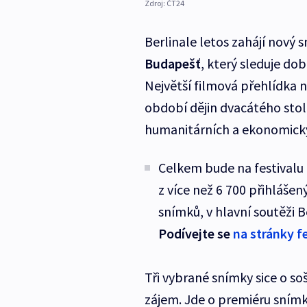
Zdroj:
ČT24
Berlinale letos zahájí nový
Budapešť
, který sleduje do
Největší filmová přehlídka n
období dějin dvacátého sto
humanitárních a ekonomickýc
Celkem bude na festivalu 
z více než 6 700 přihláše
snímků, v hlavní soutěži B
Podívejte se
na stránky f
Tři vybrané snímky sice o so
zájem. Jde o premiéru sní