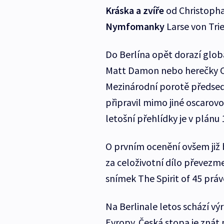
Kráska a zvíře
od Christopha
Nymfomanky
Larse von Trie
Do Berlína opět dorazí glob
Matt Damon nebo herečky C
Mezinárodní porotě předse
připravil mimo jiné oscarov
letošní přehlídky je v plánu 
O prvním ocenění ovšem již
za celoživotní dílo převezm
snímek The Spirit of 45 práv
Na Berlinale letos schází vý
Evropy. Česká stopa je zná