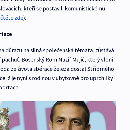
lovácích, kteří se postavili komunistickému
 čtěte zde
).
rtace
 na důrazu na silná společenská témata, zůstává
 pachuť. Bosenský Rom Nazif Mujić, který vloni
zoda ze života sběrače železa dostal Stříbrného
, žije nyní s rodinou v ubytovně pro uprchlíky
eportace.