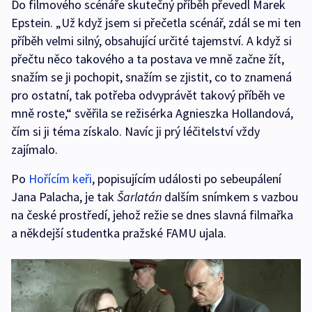
Do filmového scénáře skutečný příběh převedl Marek
Epstein. „Už když jsem si přečetla scénář, zdál se mi ten
příběh velmi silný, obsahující určité tajemství. A když si
přečtu něco takového a ta postava ve mně začne žít,
snažím se ji pochopit, snažím se zjistit, co to znamená
pro ostatní, tak potřeba odvyprávět takový příběh ve
mně roste,“ svěřila se režisérka Agnieszka Hollandová,
čím si ji téma získalo. Navíc ji prý léčitelství vždy
zajímalo.
Po
Hořícím keři
, popisujícím události po sebeupálení
Jana Palacha, je tak
Šarlatán
dalším snímkem s vazbou
na české prostředí, jehož režie se dnes slavná filmařka
a někdejší studentka pražské FAMU ujala.