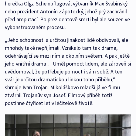
herečka Olga Scheinpflugová, výtvarník Max Švabinský
nebo prezident Antonín Zápotocký, jehož prý zachránil
před amputací. Po prezidentově smrti byl ale souzen ve
vykonstruovaném procesu.
„Jeho schopnosti a určitou jinakost lidé obdivovali, ale
mnohdy také nepřijímali. Vznikalo tam tak drama,
odehrávající se mezi ním a okolním světem. A pak ještě
jeho vnitřní drama… Uměl pomoct lidem, ale zároveň si
uvědomoval, že potřebuje pomoct i sám sobě. A ten
svár je určitou dramatickou linkou toho příběhu,“
shrnuje Ivan Trojan. Mikoláškovo mladší já ve filmu
ztvárnil Trojanův syn Josef. Filmový příběh totiž
postihne čtyřicet let v léčitelově životě.