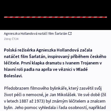
Agnieszka Hollandová natáčí film Šarlatán
Zdroj:
ČT24
Polská režisérka Agnieszka Hollandová začala
natáčet film Šarlatán, inspirovaný příběhem českého
léčitele. První klapka dramatu s Ivanem Trojanem v
hlavní roli padla na apríla ve věznici v Mladé
Boleslavi.
Předobrazem filmového bylinkáře, který zasvětil svůj
život péči o nemocné, je Jan Mikolášek. Ve své době (žil
v letech 1887 až 1973) byl známým léčitelem a znalcem
bylin. Jeho pomoc vyhledala i řada osobností, například