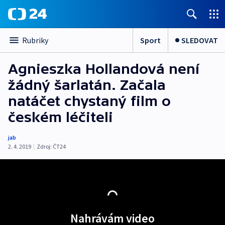
Sport
SLEDOVAT
Rubriky
Agnieszka Hollandová není
žádný šarlatán. Začala
natáčet chystaný film o
českém léčiteli
jab
2. 4. 2019
|
Zdroj:
ČT24
Nahrávám video