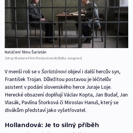
Natáčení filmu Šarlatán
Zdroj:
Marlene Film Production/Alžběta Jungrová
V menší roli se v
Šarlatánovi
objeví i další hercův syn,
František Trojan. Důležitou postavou je léčitelův
asistent v podání slovenského herce Juraje Loje.
Herecké obsazení doplňují Václav Kopta, Jan Budař, Jan
Vlasák, Pavlína Štorková či Miroslav Hanuš, který se
divákům představí jako vyšetřovatel.
Hollandová: Je to silný příběh