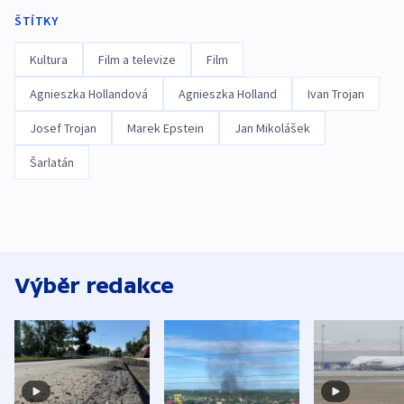
ŠTÍTKY
Kultura
Film a televize
Film
Agnieszka Hollandová
Agnieszka Holland
Ivan Trojan
Josef Trojan
Marek Epstein
Jan Mikolášek
Šarlatán
Výběr redakce