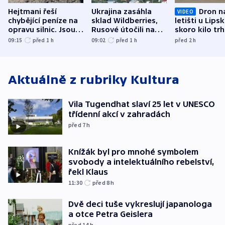
Hejtmani řeší
Ukrajina zasáhla
Dron n
VIDEO
chybějící peníze na
sklad Wildberries,
letišti u Lips
opravu silnic. Jsou
Rusové útočili na
skoro kilo trh
nenárokové, namítá
trh, hasiče či
indicie ukazuj
09:15
před 1
h
09:02
před 1
h
před 2
h
ministerstvo
stadion
Rusko
Aktuálně z rubriky
Kultura
Vila Tugendhat slaví 25 let v UNESCO
třídenní akcí v zahradách
před 7
h
Knížák byl pro mnohé symbolem
svobody a intelektuálního rebelství,
řekl Klaus
11:30
před 8
h
Dvě deci tuše vykreslují japanologa
a otce Petra Geislera
před 14
h