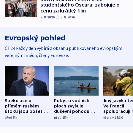
studentského Oscara, zabojuje o
cenu za krátký film
5. 8. 2026
5. 8. 2026
Evropský pohled
ČT24 každý den vybírá z obsahu publikovaného evropskými
veřejnými médii, členy Eurovize.
Spekulace o
Pobyt u vodních
Jiný jazyk i t
přímém ruském
ploch zvyšuje
Ve Francii
útoku jsou pošetilé,
duševní pohodu,
spolupracují h
míní estonský
ukázala
různých zemí
před 5
h
před 15
h
včera v 15:30
bezpečnostní
mezinárodní studie
expert