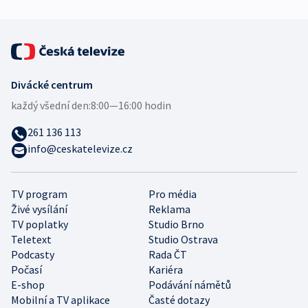
Divácké centrum
každý všední den:
8:00—16:00 hodin
261 136 113
info@ceskatelevize.cz
TV program
Pro média
Živé vysílání
Reklama
TV poplatky
Studio Brno
Teletext
Studio Ostrava
Podcasty
Rada ČT
Počasí
Kariéra
E-shop
Podávání námětů
Mobilní a TV aplikace
Časté dotazy