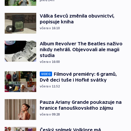
Válka ševců změnila obuvnictví,
popisuje kniha
včera v 16:10
Album Revolver The Beatles naživo
nikdy nehráli. Objevovali ale magii
studia
včera v 16:00
Filmové premiéry: 6 gramů,
VIDEO
Dvě deci tuše i Hořké svátky
včera v 11:52
Pauza Ariany Grande poukazuje na
hranice fanouškovského zájmu
včera v 09:28
Český snímek Volklore má