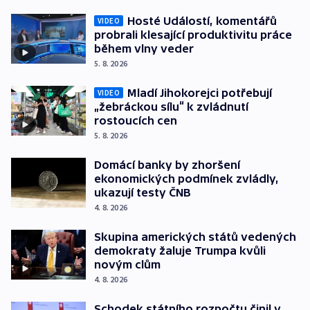
Hosté Událostí, komentářů
VIDEO
probrali klesající produktivitu práce
během vlny veder
5. 8. 2026
Mladí Jihokorejci potřebují
VIDEO
„žebráckou sílu“ k zvládnutí
rostoucích cen
5. 8. 2026
Domácí banky by zhoršení
ekonomických podmínek zvládly,
ukazují testy ČNB
4. 8. 2026
Skupina amerických států vedených
demokraty žaluje Trumpa kvůli
novým clům
4. 8. 2026
Schodek státního rozpočtu činil v