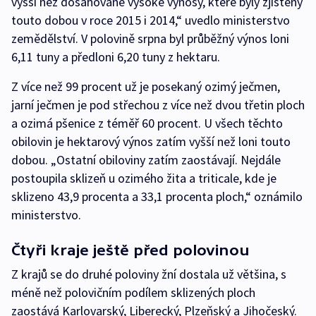
vyšší než dosahované vysoké výnosy, které byly zjištěny
touto dobou v roce 2015 i 2014,“ uvedlo ministerstvo
zemědělství. V polovině srpna byl průběžný výnos loni
6,11 tuny a předloni 6,20 tuny z hektaru.
Z více než 99 procent už je posekaný ozimý ječmen,
jarní ječmen je pod střechou z více než dvou třetin ploch
a ozimá pšenice z téměř 60 procent. U všech těchto
obilovin je hektarový výnos zatím vyšší než loni touto
dobou. „Ostatní obiloviny zatím zaostávají. Nejdále
postoupila sklizeň u ozimého žita a triticale, kde je
sklizeno 43,9 procenta a 33,1 procenta ploch,“ oznámilo
ministerstvo.
Čtyři kraje ještě před polovinou
Z krajů se do druhé poloviny žní dostala už většina, s
méně než polovičním podílem sklizených ploch
zaostává Karlovarský, Liberecký, Plzeňský a Jihočeský.