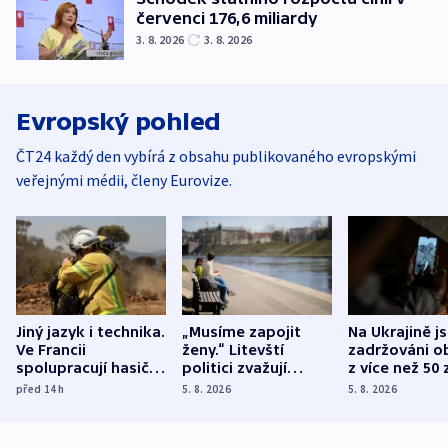
červenci 176,6 miliardy
3. 8. 2026
3. 8. 2026
Evropský pohled
ČT24 každý den vybírá z obsahu publikovaného evropskými
veřejnými médii, členy Eurovize.
Jiný jazyk i technika.
„Musíme zapojit
Na Ukrajině j
Ve Francii
ženy.“ Litevští
zadržováni o
spolupracují hasiči z
politici zvažují
z více než 50 
různých zemí
dohodu o
Bojovali na s
před 14
h
5. 8. 2026
5. 8. 2026
demografii
Ruska