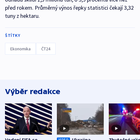
před rokem. Průměrný výnos řepky statistici čekají 3,32
tuny z hektaru.
ŠTÍTKY
Ekonomika
ČT24
Výběr redakce
Vedení FIFA se
Ukrajina
Zbytečné výj
VIDEO