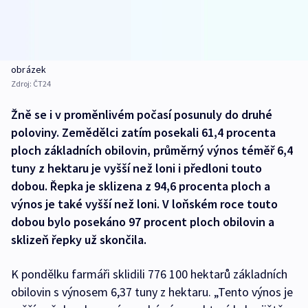
obrázek
Zdroj:
ČT24
Žně se i v proměnlivém počasí posunuly do druhé
poloviny. Zemědělci zatím posekali 61,4 procenta
ploch základních obilovin, průměrný výnos téměř 6,4
tuny z hektaru je vyšší než loni i předloni touto
dobou. Řepka je sklizena z 94,6 procenta ploch a
výnos je také vyšší než loni. V loňském roce touto
dobou bylo posekáno 97 procent ploch obilovin a
sklizeň řepky už skončila.
K pondělku farmáři sklidili 776 100 hektarů základních
obilovin s výnosem 6,37 tuny z hektaru. „Tento výnos je