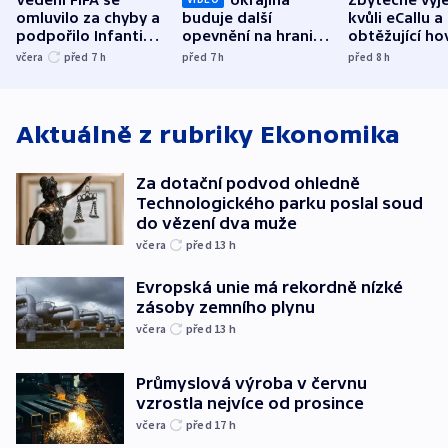
omluvilo za chyby a
buduje další
kvůli eCallu a
podpořilo Infantina.
opevnění na hranici
obtěžující ho
UEFA trvá na
s Běloruskem
zdržují záchr
včera
před 7
h
před 7
h
před 8
h
bojkotu
Aktuálně z rubriky
Ekonomika
Za dotační podvod ohledně
Technologického parku poslal soud
do vězení dva muže
včera
před 13
h
Evropská unie má rekordně nízké
zásoby zemního plynu
včera
před 13
h
Průmyslová výroba v červnu
vzrostla nejvíce od prosince
včera
před 17
h