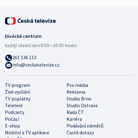
Divácké centrum
každý všední den:
8:00—16:00 hodin
261 136 113
info@ceskatelevize.cz
TV program
Pro média
Živé vysílání
Reklama
TV poplatky
Studio Brno
Teletext
Studio Ostrava
Podcasty
Rada ČT
Počasí
Kariéra
E-shop
Podávání námětů
Mobilní a TV aplikace
Časté dotazy