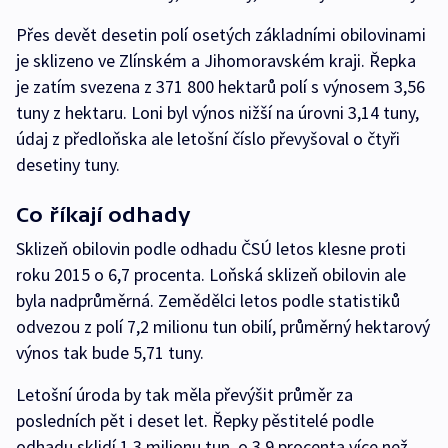
Přes devět desetin polí osetých základními obilovinami
je sklizeno ve Zlínském a Jihomoravském kraji. Řepka
je zatím svezena z 371 800 hektarů polí s výnosem 3,56
tuny z hektaru. Loni byl výnos nižší na úrovni 3,14 tuny,
údaj z předloňska ale letošní číslo převyšoval o čtyři
desetiny tuny.
Co říkají odhady
Sklizeň obilovin podle odhadu ČSÚ letos klesne proti
roku 2015 o 6,7 procenta. Loňská sklizeň obilovin ale
byla nadprůměrná. Zemědělci letos podle statistiků
odvezou z polí 7,2 milionu tun obilí, průměrný hektarový
výnos tak bude 5,71 tuny.
Letošní úroda by tak měla převýšit průměr za
posledních pět i deset let. Řepky pěstitelé podle
odhadu sklidí 1,3 milionu tun, o 3,9 procenta více než