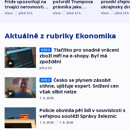
Pride upozorňují na
potvrdil Trumpova
pronikl zřejm
trvající nerovnosti i
právníka jako
ukrajinský dr
společenskou
ministra
explodoval k
včera
před 12
h
včera
před 13
h
včera
před 14
h
atmosféru
spravedlnosti
od plynovod
Aktuálně z rubriky
Ekonomika
Tlačítko pro snadné vrácení
VIDEO
zboží míří na e-shopy. Byť má
zpoždění
před 2
h
Česko se plynem zásobit
VIDEO
stihne, ujišťuje expert. Snížení cen
však slíbit nelze
7. 8. 2026
Policie obvinila pět lidí v souvislosti s
veřejnou soutěží Správy železnic
7. 8. 2026
7. 8. 2026