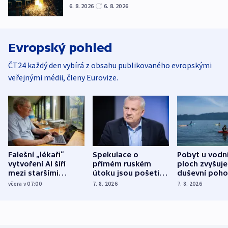
6. 8. 2026
6. 8. 2026
Evropský pohled
ČT24 každý den vybírá z obsahu publikovaného evropskými
veřejnými médii, členy Eurovize.
Falešní „lékaři“
Spekulace o
Pobyt u vodn
vytvoření AI šíří
přímém ruském
ploch zvyšuje
mezi staršími
útoku jsou pošetilé,
duševní poho
Poláky nebezpečné
míní estonský
ukázala
včera v 07:00
7. 8. 2026
7. 8. 2026
zdravotní rady
bezpečnostní
mezinárodní 
expert