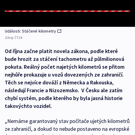
Události: Stáčené kilometry
Zdroj:
ČT24
Od října začne platit novela zákona, podle které
bude hrozit za stáčení tachometru až půlmilionová
pokuta. Reálný počet najetých kilometrů se přitom
nejhůře prokazuje u vozů dovezených ze zahraničí.
Těch se nejvíce dováží z Německa a Rakouska,
následují Francie a Nizozemsko. V Česku ale zatím
chybí systém, podle kterého by byla jasná historie
takovýchto vozidel.
„Nemáme garantovaný stav počítače ujetých kilometrů
ze zahraničí, a dokud to nebude postaveno na evropské