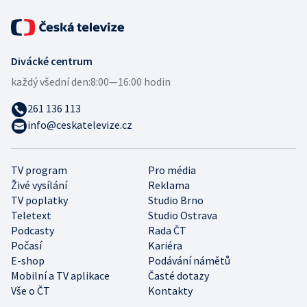
Divácké centrum
každý všední den:
8:00—16:00 hodin
261 136 113
info@ceskatelevize.cz
TV program
Pro média
Živé vysílání
Reklama
TV poplatky
Studio Brno
Teletext
Studio Ostrava
Podcasty
Rada ČT
Počasí
Kariéra
E-shop
Podávání námětů
Mobilní a TV aplikace
Časté dotazy
Vše o ČT
Kontakty