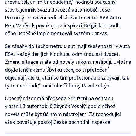
úrovni, tak ani mít nebudeme,“ hodnotí současný
stav tajemník Svazu dovozců automobilů Josef
Pokorný. Provozní ředitel sítě autocenter AAA Auto
Petr Vaněček považuje za inspiraci Belgii, kde podle
něho úspěšně implementovali systém CarPas.
Se zásahy do tachometru u aut mají zkušenosti i v Auto
ESA. Každý den jich k odkupu odmítnou asi dvacet.
Změnu situace si ale od novely zákona neslibují. „Možná
dojde k nějakému úbytku těch, co si přetočení
objednají, ale ti, kteří se tím profesionálně zabývají, tak
ty to neodradí,“ míní mluvčí firmy Pavel Foltýn.
Opačný názor má předseda Sdružení na ochranu
vlastníků automobilů Zbyněk Veselý, podle něhož
novela může být účinným nástrojem. Za rozhodující
však považuje postoj České obchodní inspekce.