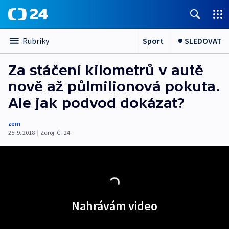
Sport
SLEDOVAT
Rubriky
Za stáčení kilometrů v autě
nově až půlmilionová pokuta.
Ale jak podvod dokázat?
zem
25. 9. 2018
|
Zdroj:
ČT24
Nahrávám video