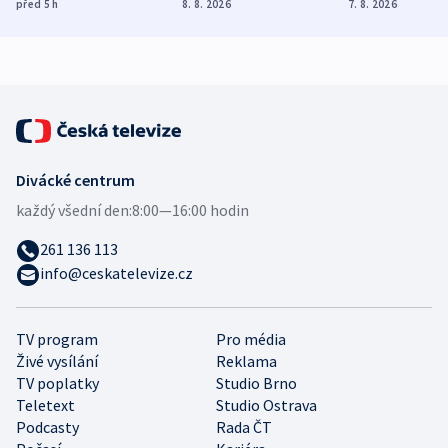
vývoz ropy do
Poláky nebezpečné
míní estonsk
před 5
h
8. 8. 2026
7. 8. 2026
Evropy
zdravotní rady
bezpečnostn
expert
Divácké centrum
každý všední den:
8:00—16:00 hodin
261 136 113
info@ceskatelevize.cz
TV program
Pro média
Živé vysílání
Reklama
TV poplatky
Studio Brno
Teletext
Studio Ostrava
Podcasty
Rada ČT