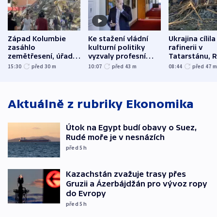
Západ Kolumbie
Ke stažení vládní
Ukrajina cílila
zasáhlo
kulturní politiky
rafinerii v
zemětřesení, úřady
vyzvaly profesní
Tatarstánu, 
hlásí přes sto obětí
organizace, spolky i
útočilo na mě
15:30
před 30
m
10:07
před 43
m
08:44
před 47
odbory
benzinky či s
WHO
Aktuálně z rubriky
Ekonomika
Útok na Egypt budí obavy o Suez,
Rudé moře je v nesnázích
před 5
h
Kazachstán zvažuje trasy přes
Gruzii a Ázerbájdžán pro vývoz ropy
do Evropy
před 5
h