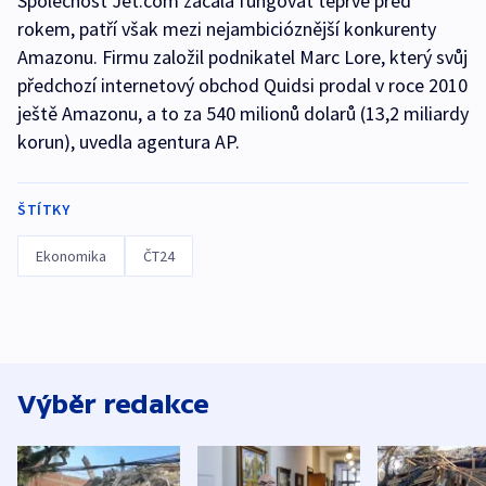
Společnost Jet.com začala fungovat teprve před
rokem, patří však mezi nejambicióznější konkurenty
Amazonu. Firmu založil podnikatel Marc Lore, který svůj
předchozí internetový obchod Quidsi prodal v roce 2010
ještě Amazonu, a to za 540 milionů dolarů (13,2 miliardy
korun), uvedla agentura AP.
ŠTÍTKY
Ekonomika
ČT24
Výběr redakce