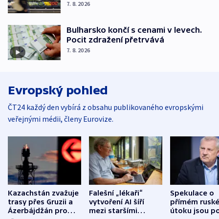
7. 8. 2026
Bulharsko končí s cenami v levech.
Pocit zdražení přetrvává
7. 8. 2026
Evropský pohled
ČT24 každý den vybírá z obsahu publikovaného evropskými
veřejnými médii, členy Eurovize.
Kazachstán zvažuje
Falešní „lékaři“
Spekulace o
trasy přes Gruzii a
vytvoření AI šíří
přímém rusk
Ázerbájdžán pro
mezi staršími
útoku jsou po