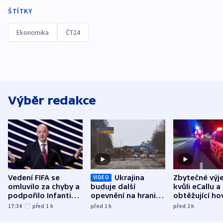
ŠTÍTKY
Ekonomika
ČT24
Výběr redakce
Vedení FIFA se
Ukrajina
Zbytečné výj
VIDEO
omluvilo za chyby a
buduje další
kvůli eCallu a
podpořilo Infantina.
opevnění na hranici
obtěžující ho
UEFA trvá na
s Běloruskem
zdržují záchr
17:34
před 1
h
před 1
h
před 2
h
bojkotu