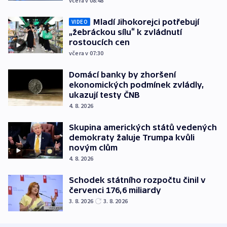
včera v 08:48
Mladí Jihokorejci potřebují
VIDEO
„žebráckou sílu“ k zvládnutí
rostoucích cen
včera v 07:30
Domácí banky by zhoršení
ekonomických podmínek zvládly,
ukazují testy ČNB
4. 8. 2026
Skupina amerických států vedených
demokraty žaluje Trumpa kvůli
novým clům
4. 8. 2026
Schodek státního rozpočtu činil v
červenci 176,6 miliardy
3. 8. 2026
3. 8. 2026