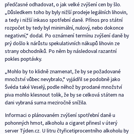
předčasné odhadovat, o jak velké zvýšení cen by šlo.
„Důsledkem toho by byly nižší prodeje legálních lihovin,
a tedy i nižší inkaso spotřební daně. Přínos pro státní
rozpočet by tedy byl minimální, nulový, nebo dokonce
negativní,“ dodal. Po oznámení termínu zvýšení daně by
prý došlo k nárůstu spekulativních nákupů lihovin ze
strany obchodníků. Po něm by následoval razantní
pokles poptávky.
„Mohlo by to klidně znamenat, že by se požadované
množství vůbec nevybralo,“ vyjádřil se podobně jako
Švéda také Veselý, podle něhož by prodané množství
piva mohlo klesnout tolik, že by se celková státem na
dani vybraná suma meziročně snížila.
Informaci o plánovaném zvýšení spotřební daně u
pohonných hmot, alkoholu a cigaret přinesl v úterý
server Týden.cz. U litru čtyřicetiprocentního alkoholu by