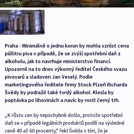
Zdroj:
ČT24
Praha - Minimálně o jednu korun by mohla vzrůst cena
půllitru piva v případě, že se zvýší spotřební daň z
alkoholu, jak to navrhuje ministerstvo financí.
Upozornil na to dnes výkonný ředitel Českého svazu
pivovarů a sladoven Jan Veselý. Podle
marketingového ředitele firmy Stock Plzeň Richarda
Švédy by podražil také tvrdý alkohol. Klesla by
poptávka po lihovinách a navíc by rostl černý trh.
„K růstu cen by nepochybně došlo, protože spotřební
daň se v případě legálních produktů podílí na výsledné
ceně 40 až 60 procenty,“ řekl Švéda s tím, že je