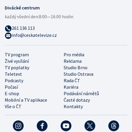
Divácké centrum
každý všední den:
8:00—16:00 hodin
261 136 113
info@ceskatelevize.cz
TV program
Pro média
Živé vysílání
Reklama
TV poplatky
Studio Brno
Teletext
Studio Ostrava
Podcasty
Rada ČT
Počasí
Kariéra
E-shop
Podávání námětů
Mobilní a TV aplikace
Časté dotazy
Vše o ČT
Kontakty