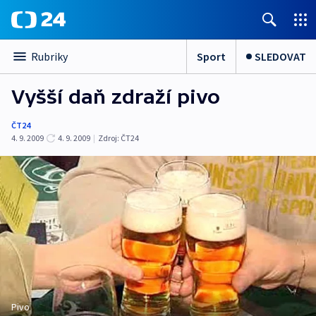
Sport
SLEDOVAT
Rubriky
Vyšší daň zdraží pivo
ČT24
4. 9. 2009
4. 9. 2009
|
Zdroj:
ČT24
Pivo