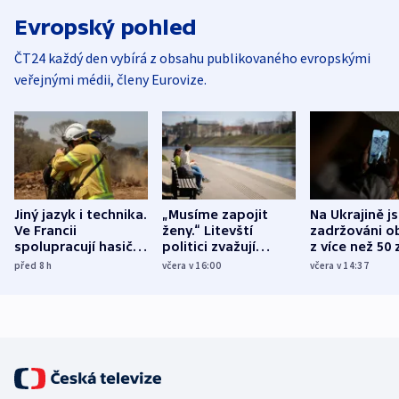
Evropský pohled
ČT24 každý den vybírá z obsahu publikovaného evropskými
veřejnými médii, členy Eurovize.
Jiný jazyk i technika.
„Musíme zapojit
Na Ukrajině j
Ve Francii
ženy.“ Litevští
zadržováni o
spolupracují hasiči z
politici zvažují
z více než 50 
různých zemí
dohodu o
Bojovali na s
před 8
h
včera v 16:00
včera v 14:37
demografii
Ruska