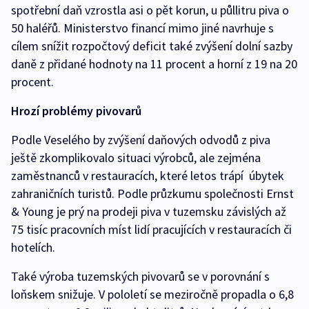
spotřební daň vzrostla asi o pět korun, u půllitru piva o
50 haléřů. Ministerstvo financí mimo jiné navrhuje s
cílem snížit rozpočtový deficit také zvýšení dolní sazby
daně z přidané hodnoty na 11 procent a horní z 19 na 20
procent.
Hrozí problémy pivovarů
Podle Veselého by zvýšení daňových odvodů z piva
ještě zkomplikovalo situaci výrobců, ale zejména
zaměstnanců v restauracích, které letos trápí úbytek
zahraničních turistů. Podle průzkumu společnosti Ernst
& Young je prý na prodeji piva v tuzemsku závislých až
75 tisíc pracovních míst lidí pracujících v restauracích či
hotelích.
Také výroba tuzemských pivovarů se v porovnání s
loňskem snižuje. V pololetí se meziročně propadla o 6,8