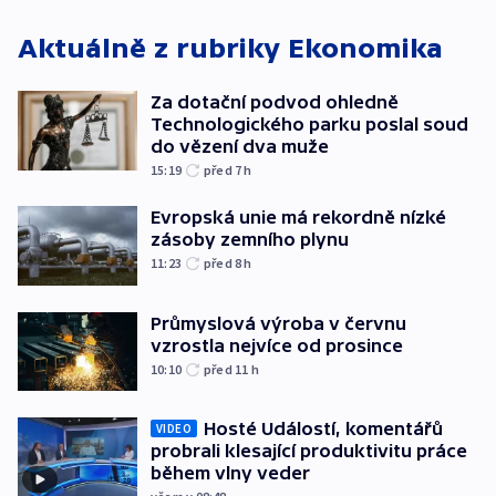
Aktuálně z rubriky
Ekonomika
Za dotační podvod ohledně
Technologického parku poslal soud
do vězení dva muže
15:19
před 7
h
Evropská unie má rekordně nízké
zásoby zemního plynu
11:23
před 8
h
Průmyslová výroba v červnu
vzrostla nejvíce od prosince
10:10
před 11
h
Hosté Událostí, komentářů
VIDEO
probrali klesající produktivitu práce
během vlny veder