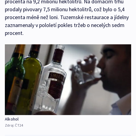
procenta na 9,2 milionu hektolitrů. Na domácím trhu
prodaly pivovary 7,5 milionu hektolitrů, což bylo o 5,4
procenta méně než loni. Tuzemské restaurace a jídelny
zaznamenaly v pololetí pokles tržeb o necelých sedm
procent.
Alkohol
Zdroj:
ČT24