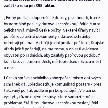
začátku roku jen 395 faktur.
„Firmy posílají i doporučené dopisy, písemnosti, které
by normálně posílaly datovou schránkou,“ řekla Marta
Selicharová, mluvčí České pošty. Některé úřady navíc i
po půl roce určité dokumenty z datové schránky
odmítají přijímat. A chtějí je dál posílat poštou. „Krajské
úřady ještě požadují, dejme tomu, v oblasti evidence
obyvatel po radnicích, aby zasílaly papírovou podobu,“
konstatoval Jaromír Jech, místopředseda Svazu měst
a obcí.
I Česká správa sociálního zabezpečení místo datových
schránek dál upřednostňuje komunikaci postaru - přes
takzvaný portál, podle ní je i bezpečnější. „V praxi se
vyskytly různé objemné spisy, které samozřejmě je
problematičtější tou datovou schránkou zaslat,“ řekl