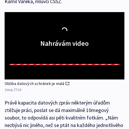
Kamil Vařeka, mluvčí ČSSZ.
Nahrávám video
Obliba datových schránek je malá
Zdroj:
ČT24
Právě kapacita datových zpráv některým úřadům
ztěžuje práci, poslat se dá maximálně 10megový
soubor, to odpovídá asi pěti kvalitním fotkám. „Nám
nezbývá nic jiného, než se ptát na každého jednotlivého