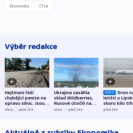
Ekonomika
ČT24
Výběr redakce
Hejtmani řeší
Ukrajina zasáhla
Dron n
VIDEO
chybějící peníze na
sklad Wildberries,
letišti u Lips
opravu silnic. Jsou
Rusové útočili na
skoro kilo trh
nenárokové, namítá
trh, hasiče či
indicie ukazuj
včera
před 13
h
včera
před 14
h
před 14
h
ministerstvo
stadion
Rusko
Aktuálně z rubriky
Ekonomika