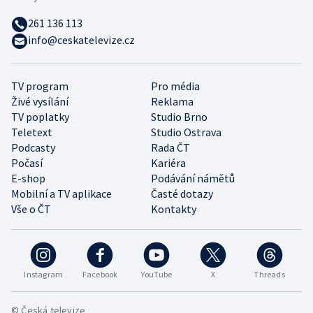
261 136 113
info@ceskatelevize.cz
TV program
Pro média
Živé vysílání
Reklama
TV poplatky
Studio Brno
Teletext
Studio Ostrava
Podcasty
Rada ČT
Počasí
Kariéra
E-shop
Podávání námětů
Mobilní a TV aplikace
Časté dotazy
Vše o ČT
Kontakty
Instagram
Facebook
YouTube
X
Threads
© Česká televize