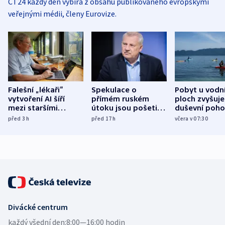
ČT24 každý den vybírá z obsahu publikovaného evropskými
veřejnými médii, členy Eurovize.
Falešní „lékaři“
Spekulace o
Pobyt u vodn
vytvoření AI šíří
přímém ruském
ploch zvyšuje
mezi staršími
útoku jsou pošetilé,
duševní poho
Poláky nebezpečné
míní estonský
ukázala
před 3
h
před 17
h
včera v 07:30
zdravotní rady
bezpečnostní
mezinárodní 
expert
Divácké centrum
každý všední den:
8:00—16:00 hodin