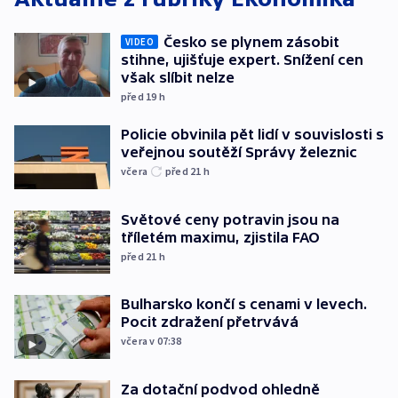
Česko se plynem zásobit
VIDEO
stihne, ujišťuje expert. Snížení cen
však slíbit nelze
před 19
h
Policie obvinila pět lidí v souvislosti s
veřejnou soutěží Správy železnic
včera
před 21
h
Světové ceny potravin jsou na
tříletém maximu, zjistila FAO
před 21
h
Bulharsko končí s cenami v levech.
Pocit zdražení přetrvává
včera v 07:38
Za dotační podvod ohledně