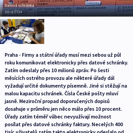
Datová schránka
Zdroj:
ČT24
Praha - Firmy a státní úřady musí mezi sebou už půl
roku komunikovat elektronicky přes datové schránky.
Zatím odeslaly přes 10 milionů zpráv. Po šesti
měsících ostrého provozu ale některé úřady dál
vyžadují určité dokumenty písemně. Jiné si stěžují na
malou kapacitu schránek. Čísla České pošty mluví
jasně. Meziroční propad doporučených dopisů
dosahuje v průměru jen něco málo přes 10 procent.
Úřady zatím téměř vůbec nevyužívají možnost
posílat přes datové schránky faktury. Necelých 400
tisíc uživatelů zatím takto elektronicky odeslalo od