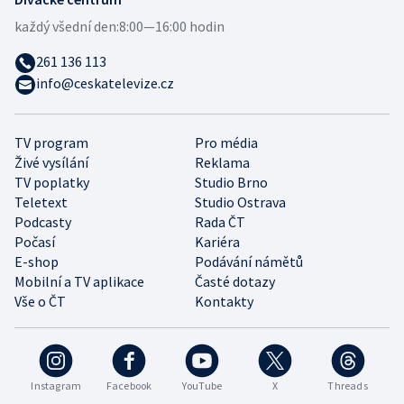
každý všední den:
8:00—16:00 hodin
261 136 113
info@ceskatelevize.cz
TV program
Pro média
Živé vysílání
Reklama
TV poplatky
Studio Brno
Teletext
Studio Ostrava
Podcasty
Rada ČT
Počasí
Kariéra
E-shop
Podávání námětů
Mobilní a TV aplikace
Časté dotazy
Vše o ČT
Kontakty
Instagram
Facebook
YouTube
X
Threads