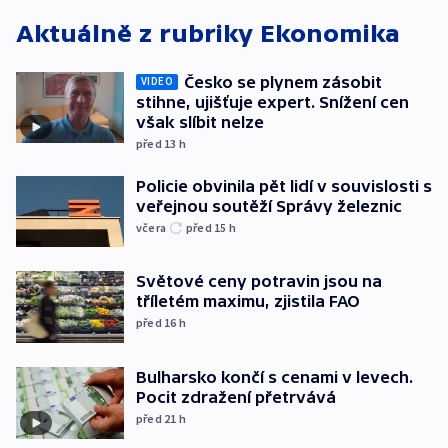
Aktuálně z rubriky
Ekonomika
Česko se plynem zásobit
VIDEO
stihne, ujišťuje expert. Snížení cen
však slíbit nelze
před 13
h
Policie obvinila pět lidí v souvislosti s
veřejnou soutěží Správy železnic
včera
před 15
h
Světové ceny potravin jsou na
tříletém maximu, zjistila FAO
před 16
h
Bulharsko končí s cenami v levech.
Pocit zdražení přetrvává
před 21
h