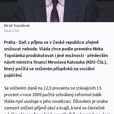
Mirek Topolánek
Zdroj:
ČT24
Praha - Daň z příjmu se v České republice zřejmě
snižovat nebude. Vláda chce podle premiéra Mirka
Topolánka prodiskutovat i jiné možnosti - především
návrh ministra financí Miroslava Kalouska (KDU-ČSL),
který počítá se snížením příspěvků na sociální
pojištění.
Se snížením daně na 12,5 procenta ze stávajících 15
procent v roce 2009 počítá schválený reformní balík.
Vláda nyní uvažuje o jeho novelizaci. Důvodem je snaha
zamezit snížení příjmů obcí a krajů, které se částečně