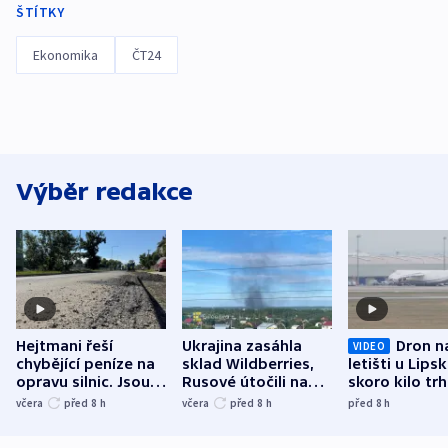
ŠTÍTKY
Ekonomika
ČT24
Výběr redakce
Hejtmani řeší
Ukrajina zasáhla
Dron n
VIDEO
chybějící peníze na
sklad Wildberries,
letišti u Lips
opravu silnic. Jsou
Rusové útočili na
skoro kilo trh
nenárokové, namítá
trh, hasiče či
indicie ukazuj
včera
před 8
h
včera
před 8
h
před 8
h
ministerstvo
stadion
Rusko