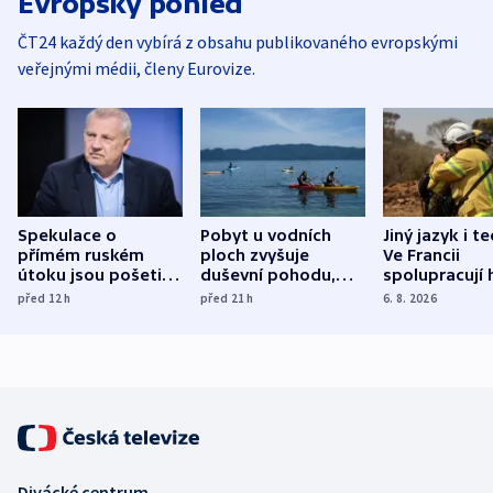
Evropský pohled
ČT24 každý den vybírá z obsahu publikovaného evropskými
veřejnými médii, členy Eurovize.
Spekulace o
Pobyt u vodních
Jiný jazyk i t
přímém ruském
ploch zvyšuje
Ve Francii
útoku jsou pošetilé,
duševní pohodu,
spolupracují h
míní estonský
ukázala
různých zemí
před 12
h
před 21
h
6. 8. 2026
bezpečnostní
mezinárodní studie
expert
Divácké centrum