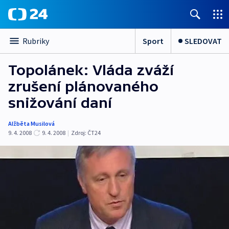
Sport
SLEDOVAT
Rubriky
Topolánek: Vláda zváží
zrušení plánovaného
snižování daní
Alžběta Musilová
9. 4. 2008
9. 4. 2008
|
Zdroj:
ČT24