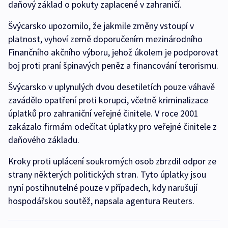
daňový základ o pokuty zaplacené v zahraničí.
Švýcarsko upozornilo, že jakmile změny vstoupí v
platnost, vyhoví země doporučením mezinárodního
Finančního akčního výboru, jehož úkolem je podporovat
boj proti praní špinavých peněz a financování terorismu.
Švýcarsko v uplynulých dvou desetiletích pouze váhavě
zavádělo opatření proti korupci, včetně kriminalizace
úplatků pro zahraniční veřejné činitele. V roce 2001
zakázalo firmám odečítat úplatky pro veřejné činitele z
daňového základu.
Kroky proti uplácení soukromých osob zbrzdil odpor ze
strany některých politických stran. Tyto úplatky jsou
nyní postihnutelné pouze v případech, kdy narušují
hospodářskou soutěž, napsala agentura Reuters.