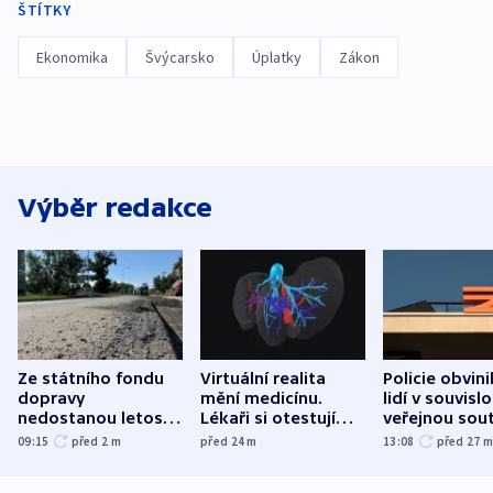
ŠTÍTKY
Ekonomika
Švýcarsko
Úplatky
Zákon
Výběr redakce
Ze státního fondu
Virtuální realita
Policie obvini
dopravy
mění medicínu.
lidí v souvislo
nedostanou letos
Lékaři si otestují
veřejnou sout
kraje na silnice ani
každý řez, říká
Správy železn
09:15
před 2
m
před 24
m
13:08
před 27
korunu, řekl Půta
český expert