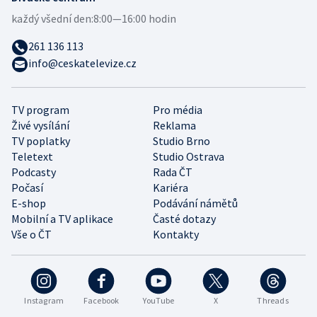
každý všední den:
8:00—16:00 hodin
261 136 113
info@ceskatelevize.cz
TV program
Pro média
Živé vysílání
Reklama
TV poplatky
Studio Brno
Teletext
Studio Ostrava
Podcasty
Rada ČT
Počasí
Kariéra
E-shop
Podávání námětů
Mobilní a TV aplikace
Časté dotazy
Vše o ČT
Kontakty
Instagram
Facebook
YouTube
X
Threads