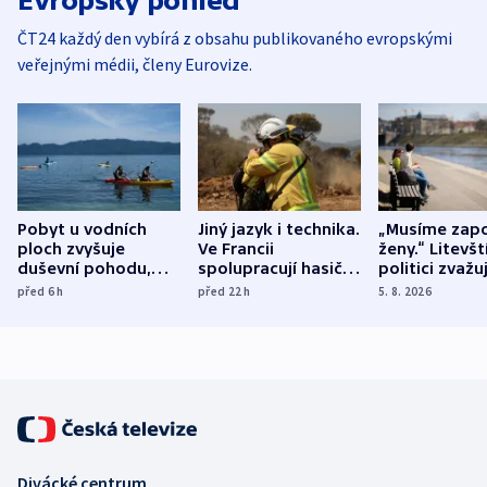
Evropský pohled
ČT24 každý den vybírá z obsahu publikovaného evropskými
veřejnými médii, členy Eurovize.
Pobyt u vodních
Jiný jazyk i technika.
„Musíme zapo
ploch zvyšuje
Ve Francii
ženy.“ Litevšt
duševní pohodu,
spolupracují hasiči z
politici zvažuj
ukázala
různých zemí
dohodu o
před 6
h
před 22
h
5. 8. 2026
mezinárodní studie
demografii
Divácké centrum