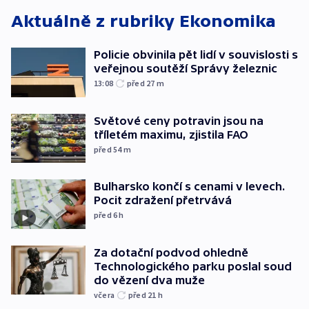
Aktuálně z rubriky
Ekonomika
Policie obvinila pět lidí v souvislosti s
veřejnou soutěží Správy železnic
13:08
před 27
m
Světové ceny potravin jsou na
tříletém maximu, zjistila FAO
před 54
m
Bulharsko končí s cenami v levech.
Pocit zdražení přetrvává
před 6
h
Za dotační podvod ohledně
Technologického parku poslal soud
do vězení dva muže
včera
před 21
h