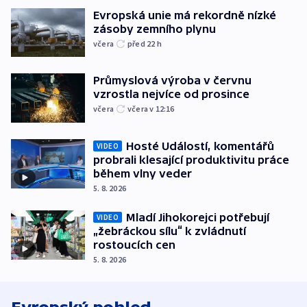
Evropská unie má rekordně nízké
zásoby zemního plynu
včera
před 22
h
Průmyslová výroba v červnu
vzrostla nejvíce od prosince
včera
včera v 12:16
Hosté Událostí, komentářů
VIDEO
probrali klesající produktivitu práce
během vlny veder
5. 8. 2026
Mladí Jihokorejci potřebují
VIDEO
„žebráckou sílu“ k zvládnutí
rostoucích cen
5. 8. 2026