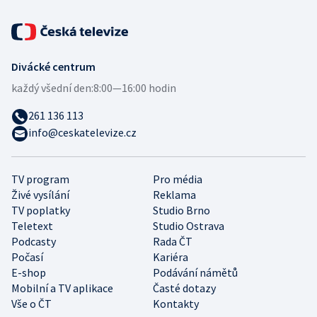
Divácké centrum
každý všední den:
8:00—16:00 hodin
261 136 113
info@ceskatelevize.cz
TV program
Pro média
Živé vysílání
Reklama
TV poplatky
Studio Brno
Teletext
Studio Ostrava
Podcasty
Rada ČT
Počasí
Kariéra
E-shop
Podávání námětů
Mobilní a TV aplikace
Časté dotazy
Vše o ČT
Kontakty