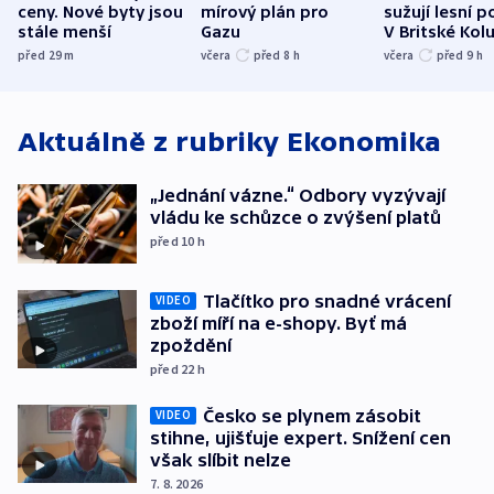
ceny. Nové byty jsou
mírový plán pro
sužují lesní p
stále menší
Gazu
V Britské Kol
evakuovali tis
před 29
m
včera
před 8
h
včera
před 9
h
Aktuálně z rubriky
Ekonomika
„Jednání vázne.“ Odbory vyzývají
vládu ke schůzce o zvýšení platů
před 10
h
Tlačítko pro snadné vrácení
VIDEO
zboží míří na e-shopy. Byť má
zpoždění
před 22
h
Česko se plynem zásobit
VIDEO
stihne, ujišťuje expert. Snížení cen
však slíbit nelze
7. 8. 2026