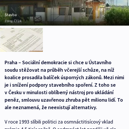
Stavba
Zdroj:
ČT24
Praha – Sociální demokracie si chce u Ústavního
soudu stěžovat na průběh včerejší schůze, na níž
koalice prosadila balíček úsporných zákonů. Mezi nimi
je i snížení podpory stavebního spoření. Z toho se
v Česku v minulosti oblíbený nástroj pro ukládání
peněz, smlouvu uzavřenou zhruba pět milionu lidí. To
ale neznamená, že neexistují alternativy.
V roce 1993 slíbili politici za osmnáctitisícový vklad