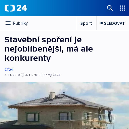
Sport
SLEDOVAT
Rubriky
Stavební spoření je
nejoblíbenější, má ale
konkurenty
ČT24
3. 11. 2010
3. 11. 2010
|
Zdroj:
ČT24