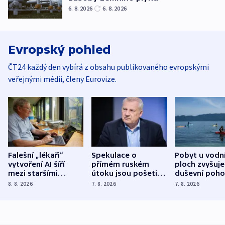
6. 8. 2026
6. 8. 2026
Evropský pohled
ČT24 každý den vybírá z obsahu publikovaného evropskými
veřejnými médii, členy Eurovize.
Falešní „lékaři“
Spekulace o
Pobyt u vodn
vytvoření AI šíří
přímém ruském
ploch zvyšuje
mezi staršími
útoku jsou pošetilé,
duševní poho
Poláky nebezpečné
míní estonský
ukázala
8. 8. 2026
7. 8. 2026
7. 8. 2026
zdravotní rady
bezpečnostní
mezinárodní 
expert