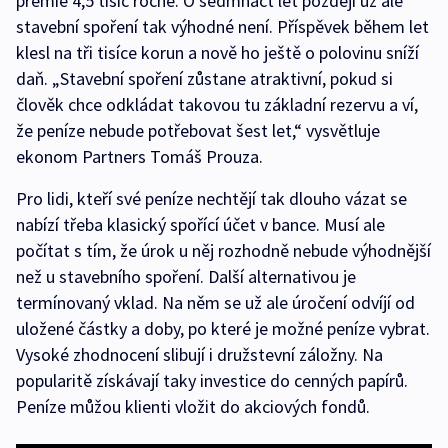
prémie 4,5 tisíc ročně. O sedmnáct let později už ale
stavební spoření tak výhodné není. Příspěvek během let
klesl na tři tisíce korun a nově ho ještě o polovinu sníží
daň. „Stavební spoření zůstane atraktivní, pokud si
člověk chce odkládat takovou tu základní rezervu a ví,
že peníze nebude potřebovat šest let,“ vysvětluje
ekonom Partners Tomáš Prouza.
Pro lidi, kteří své peníze nechtějí tak dlouho vázat se
nabízí třeba klasický spořící účet v bance. Musí ale
počítat s tím, že úrok u něj rozhodně nebude výhodnější
než u stavebního spoření. Další alternativou je
termínovaný vklad. Na něm se už ale úročení odvíjí od
uložené částky a doby, po které je možné peníze vybrat.
Vysoké zhodnocení slibují i družstevní záložny. Na
popularitě získávají taky investice do cenných papírů.
Peníze můžou klienti vložit do akciových fondů.