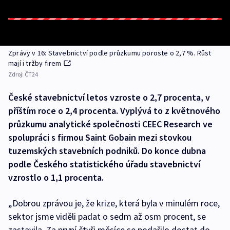
Zprávy v 16: Stavebnictví podle průzkumu poroste o 2,7 %. Růst
mají i tržby firem
Zdroj:
ČT24
České stavebnictví letos vzroste o 2,7 procenta, v
příštím roce o 2,4 procenta. Vyplývá to z květnového
průzkumu analytické společnosti CEEC Research ve
spolupráci s firmou Saint Gobain mezi stovkou
tuzemských stavebních podniků. Do konce dubna
podle Českého statistického úřadu stavebnictví
vzrostlo o 1,1 procenta.
„Dobrou zprávou je, že krize, která byla v minulém roce,
sektor jsme viděli padat o sedm až osm procent, se
zastavila. Za první čtyři měsíce se podařilo dostat do