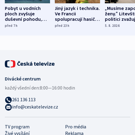
Pobyt u vodních
Jiný jazyk i technika.
„Musíme zapo
ploch zvyšuje
Ve Francii
ženy.“ Litevšt
duševní pohodu,
spolupracují hasiči z
politici zvažuj
ukázala
různých zemí
dohodu o
před 7
h
před 23
h
5. 8. 2026
mezinárodní studie
demografii
Divácké centrum
každý všední den:
8:00—16:00 hodin
261 136 113
info@ceskatelevize.cz
TV program
Pro média
Živé vysílání
Reklama