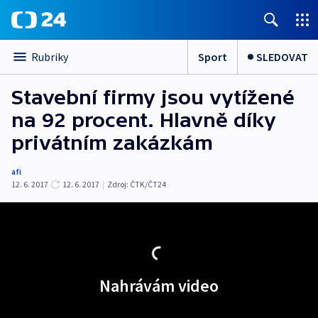
Sport
SLEDOVAT
Rubriky
Stavební firmy jsou vytížené
na 92 procent. Hlavně díky
privátním zakázkám
afi
12. 6. 2017
12. 6. 2017
|
Zdroj:
ČTK/ČT24
Nahrávám video