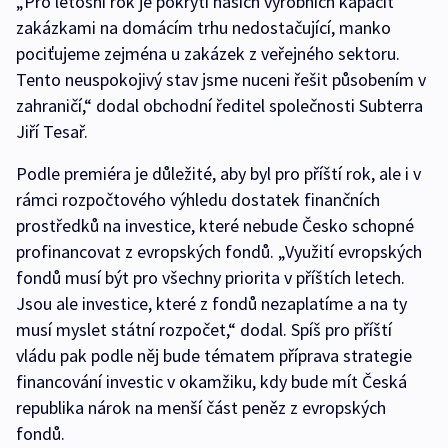
„Pro letošní rok je pokrytí našich výrobních kapacit
zakázkami na domácím trhu nedostačující, manko
pociťujeme zejména u zakázek z veřejného sektoru.
Tento neuspokojivý stav jsme nuceni řešit působením v
zahraničí,“ dodal obchodní ředitel společnosti Subterra
Jiří Tesař.
Podle premiéra je důležité, aby byl pro příští rok, ale i v
rámci rozpočtového výhledu dostatek finančních
prostředků na investice, které nebude Česko schopné
profinancovat z evropských fondů. „Využití evropských
fondů musí být pro všechny priorita v příštích letech.
Jsou ale investice, které z fondů nezaplatíme a na ty
musí myslet státní rozpočet,“ dodal. Spíš pro příští
vládu pak podle něj bude tématem příprava strategie
financování investic v okamžiku, kdy bude mít Česká
republika nárok na menší část peněz z evropských
fondů.