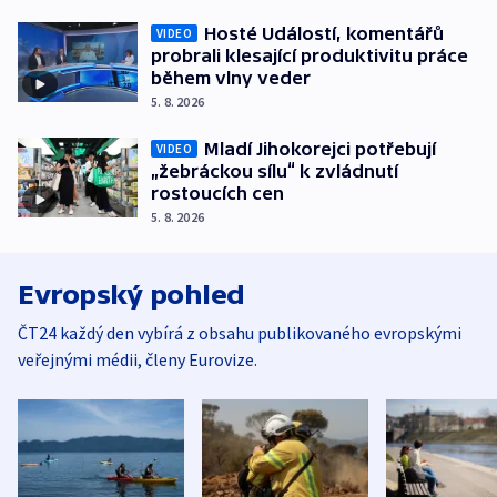
Hosté Událostí, komentářů
VIDEO
probrali klesající produktivitu práce
během vlny veder
5. 8. 2026
Mladí Jihokorejci potřebují
VIDEO
„žebráckou sílu“ k zvládnutí
rostoucích cen
5. 8. 2026
Evropský pohled
ČT24 každý den vybírá z obsahu publikovaného evropskými
veřejnými médii, členy Eurovize.