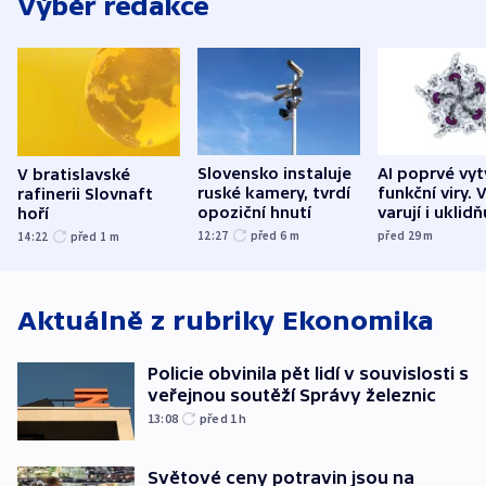
Výběr redakce
Slovensko instaluje
AI poprvé vyt
V bratislavské
ruské kamery, tvrdí
funkční viry. 
rafinerii Slovnaft
opoziční hnutí
varují i uklidň
hoří
12:27
před 6
m
před 29
m
14:22
před 1
m
Aktuálně z rubriky
Ekonomika
Policie obvinila pět lidí v souvislosti s
veřejnou soutěží Správy železnic
13:08
před 1
h
Světové ceny potravin jsou na