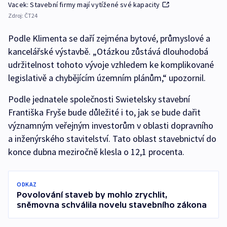
Vacek: Stavební firmy mají vytížené své kapacity
Zdroj:
ČT24
Podle Klimenta se daří zejména bytové, průmyslové a
kancelářské výstavbě. „Otázkou zůstává dlouhodobá
udržitelnost tohoto vývoje vzhledem ke komplikované
legislativě a chybějícím územním plánům,“ upozornil.
Podle jednatele společnosti Swietelsky stavební
Františka Fryše bude důležité i to, jak se bude dařit
významným veřejným investorům v oblasti dopravního
a inženýrského stavitelství. Tato oblast stavebnictví do
konce dubna meziročně klesla o 12,1 procenta.
ODKAZ
Povolování staveb by mohlo zrychlit,
sněmovna schválila novelu stavebního zákona