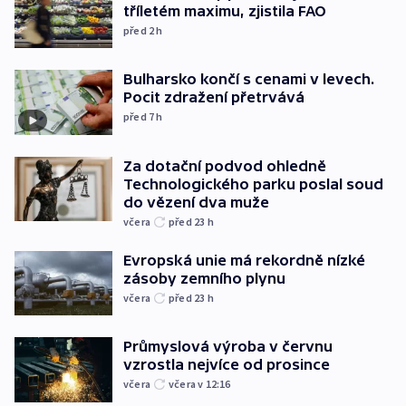
tříletém maximu, zjistila FAO
před 2
h
Bulharsko končí s cenami v levech.
Pocit zdražení přetrvává
před 7
h
Za dotační podvod ohledně
Technologického parku poslal soud
do vězení dva muže
včera
před 23
h
Evropská unie má rekordně nízké
zásoby zemního plynu
včera
před 23
h
Průmyslová výroba v červnu
vzrostla nejvíce od prosince
včera
včera v 12:16