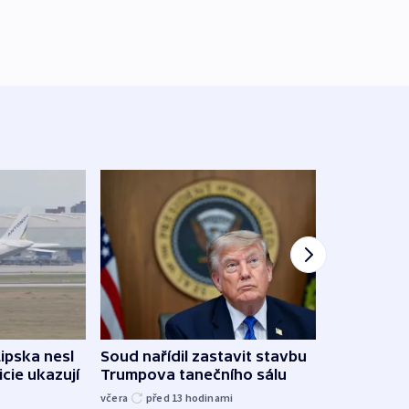
Lipska nesl
Soud nařídil zastavit stavbu
Žido
icie ukazují
Trumpova tanečního sálu
břehu
kriti
včera
před 13
hodinami