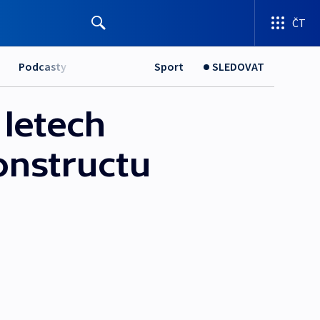
ČT
Podcasty
Sport
SLEDOVAT
 letech
onstructu