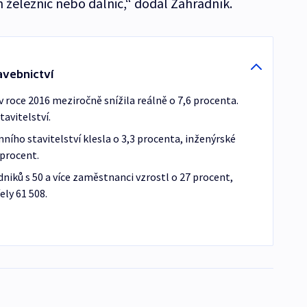
 železnic nebo dálnic,“ dodal Zahradník.
vebnictví
v roce 2016 meziročně snížila reálně o 7,6 procenta.
avitelství.
ího stavitelství klesla o 3,3 procenta, inženýrské
 procent.
iků s 50 a více zaměstnanci vzrostl o 27 procent,
ely 61 508.