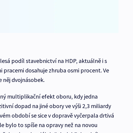
esá podíl stavebnictví na HDP, aktuálně i s
i pracemi dosahuje zhruba osmi procent. Ve
e něj dvojnásobek.
ný multiplikační efekt oboru, kdy jedna
tivní dopad na jiné obory ve výši 2,3 miliardy
ém období se sice v dopravě vyčerpala drtivá
le bylo to spíše na opravy než na novou