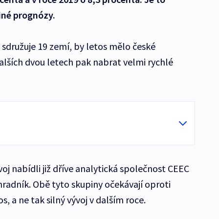
jiné prognózy.
 sdružuje 19 zemí, by letos mělo české
alších dvou letech pak nabrat velmi rychlé
j nabídli již dříve analytická společnost CEEC
adník. Obě tyto skupiny očekávají oproti
os, a ne tak silný vývoj v dalším roce.