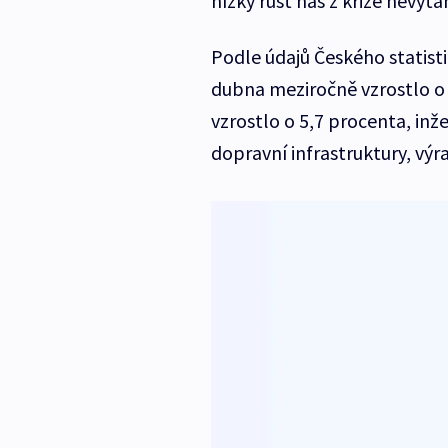
nízký růst nás z krize nevytá
Podle údajů Českého statist
dubna meziročně vzrostlo o 
vzrostlo o 5,7 procenta, inže
dopravní infrastruktury, vý