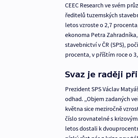
CEEC Research ve svém průzk
ředitelů tuzemských staveb
letos vzroste o 2,7 procenta,
ekonoma Petra Zahradníka, n
stavebnictví v ČR (SPS), počí
procenta, v příštím roce o 3
Svaz je raději př
Prezident SPS Václav Matyáš
odhad. „Objem zadaných veř
května sice meziročně vzrost
číslo srovnatelné s krizový
letos dostali k dvouprocent