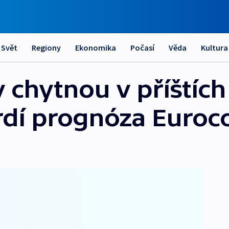
Svět
Regiony
Ekonomika
Počasí
Věda
Kultura
 chytnou v příštích
rdí prognóza Euroc