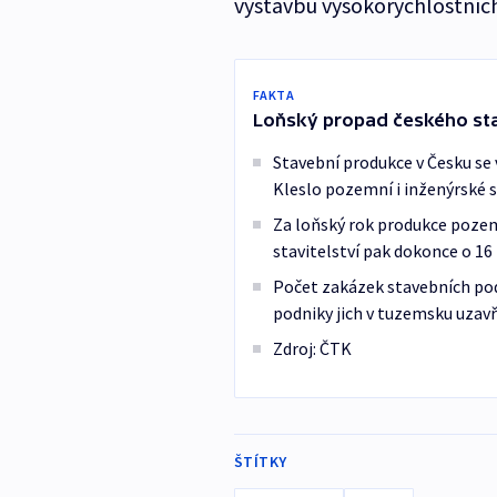
výstavbu vysokorychlostních
FAKTA
Loňský propad českého sta
Stavební produkce v Česku se 
Kleslo pozemní i inženýrské st
Za loňský rok produkce pozemn
stavitelství pak dokonce o 16
Počet zakázek stavebních podn
podniky jich v tuzemsku uzavř
Zdroj: ČTK
ŠTÍTKY