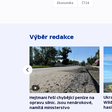
Ekonomika
ČT24
Výběr redakce
Ukra
Hejtmani řeší chybějící peníze na
Wild
opravu silnic. Jsou nenárokové,
hasi
namítá ministerstvo