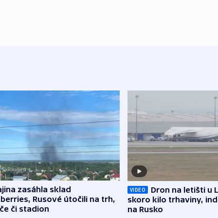
jina zasáhla sklad
Dron na letišti u 
VIDEO
berries, Rusové útočili na trh,
skoro kilo trhaviny, ind
če či stadion
na Rusko