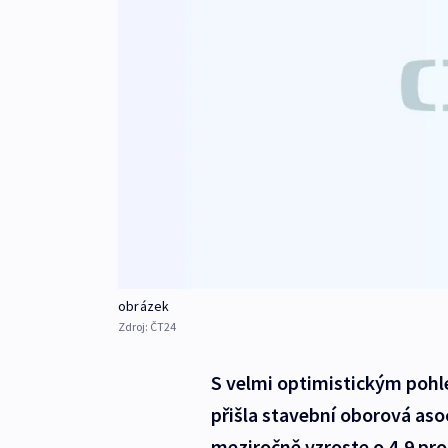
obrázek
Zdroj:
ČT24
S velmi optimistickým pohl
přišla stavební oborová aso
meziročně vzroste o 4,9 proc