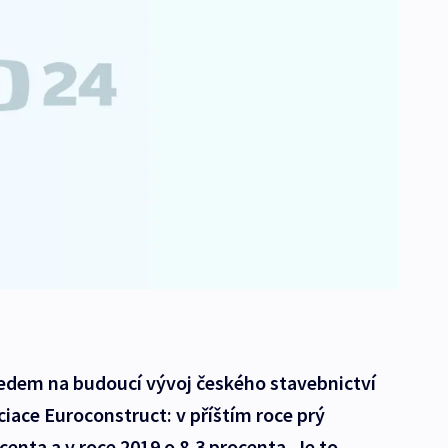
edem na budoucí vývoj českého stavebnictví
ciace Euroconstruct: v příštím roce prý
enta a v roce 2019 o 8,3 procenta. Je to