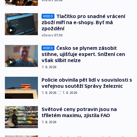
Tlačítko pro snadné vrácení
VIDEO
zboží míří na e-shopy. Byť má
zpoždění
včera v 07:30
Česko se plynem zásobit
VIDEO
stihne, ujišťuje expert. Snížení cen
však slíbit nelze
7. 8. 2026
Policie obvinila pět lidí v souvislosti s
veřejnou soutěží Správy železnic
7. 8. 2026
7. 8. 2026
Světové ceny potravin jsou na
tříletém maximu, zjistila FAO
7. 8. 2026