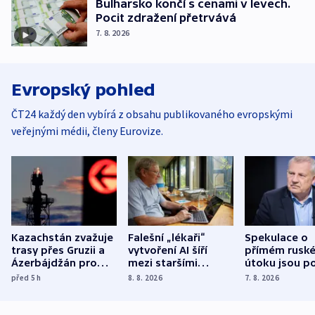
Bulharsko končí s cenami v levech.
Pocit zdražení přetrvává
7. 8. 2026
Evropský pohled
ČT24 každý den vybírá z obsahu publikovaného evropskými
veřejnými médii, členy Eurovize.
Kazachstán zvažuje
Falešní „lékaři“
Spekulace o
trasy přes Gruzii a
vytvoření AI šíří
přímém rusk
Ázerbájdžán pro
mezi staršími
útoku jsou po
vývoz ropy do
Poláky nebezpečné
míní estonsk
před 5
h
8. 8. 2026
7. 8. 2026
Evropy
zdravotní rady
bezpečnostn
expert