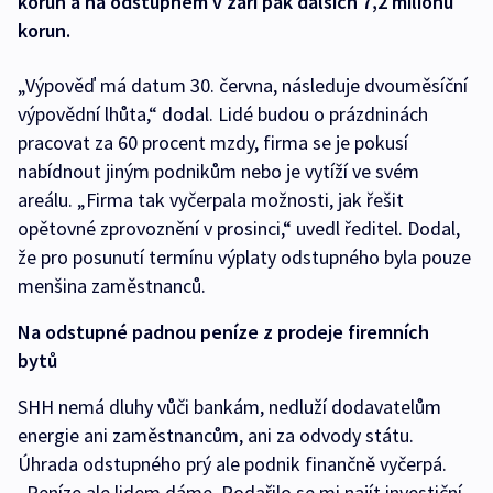
korun a na odstupném v září pak dalších 7,2 milionu
korun.
„Výpověď má datum 30. června, následuje dvouměsíční
výpovědní lhůta,“ dodal. Lidé budou o prázdninách
pracovat za 60 procent mzdy, firma se je pokusí
nabídnout jiným podnikům nebo je vytíží ve svém
areálu. „Firma tak vyčerpala možnosti, jak řešit
opětovné zprovoznění v prosinci,“ uvedl ředitel. Dodal,
že pro posunutí termínu výplaty odstupného byla pouze
menšina zaměstnanců.
Na odstupné padnou peníze z prodeje firemních
bytů
SHH nemá dluhy vůči bankám, nedluží dodavatelům
energie ani zaměstnancům, ani za odvody státu.
Úhrada odstupného prý ale podnik finančně vyčerpá.
„Peníze ale lidem dáme. Podařilo se mi najít investiční