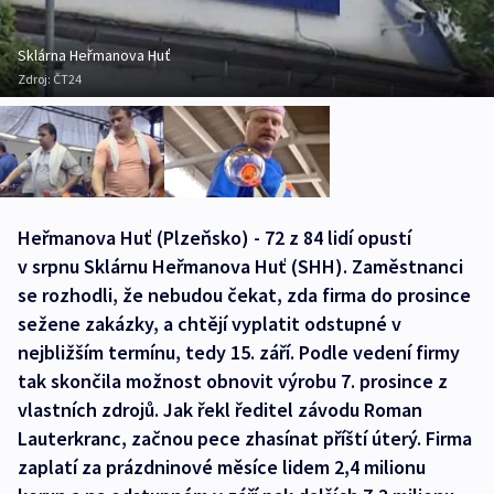
Sklárna Heřmanova Huť
Zdroj:
ČT24
Heřmanova Huť (Plzeňsko) - 72 z 84 lidí opustí
v srpnu Sklárnu Heřmanova Huť (SHH). Zaměstnanci
se rozhodli, že nebudou čekat, zda firma do prosince
sežene zakázky, a chtějí vyplatit odstupné v
nejbližším termínu, tedy 15. září. Podle vedení firmy
tak skončila možnost obnovit výrobu 7. prosince z
vlastních zdrojů. Jak řekl ředitel závodu Roman
Lauterkranc, začnou pece zhasínat příští úterý. Firma
zaplatí za prázdninové měsíce lidem 2,4 milionu