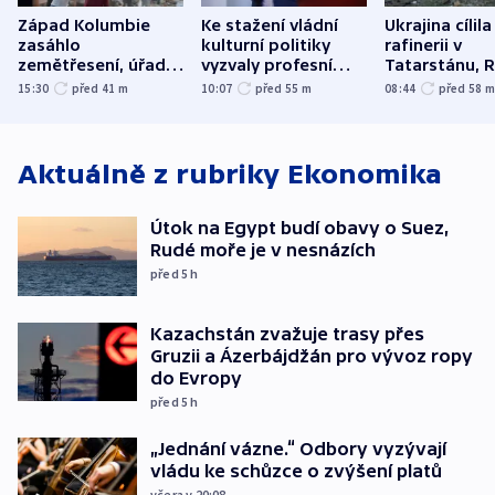
Západ Kolumbie
Ke stažení vládní
Ukrajina cílila
zasáhlo
kulturní politiky
rafinerii v
zemětřesení, úřady
vyzvaly profesní
Tatarstánu, 
hlásí přes sto obětí
organizace, spolky i
útočilo na mě
15:30
před 41
m
10:07
před 55
m
08:44
před 58
odbory
benzinky či s
WHO
Aktuálně z rubriky
Ekonomika
Útok na Egypt budí obavy o Suez,
Rudé moře je v nesnázích
před 5
h
Kazachstán zvažuje trasy přes
Gruzii a Ázerbájdžán pro vývoz ropy
do Evropy
před 5
h
„Jednání vázne.“ Odbory vyzývají
vládu ke schůzce o zvýšení platů
včera v 20:08