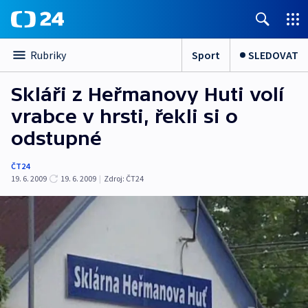
Sport
SLEDOVAT
Rubriky
Skláři z Heřmanovy Huti volí
vrabce v hrsti, řekli si o
odstupné
ČT24
19. 6. 2009
19. 6. 2009
|
Zdroj:
ČT24