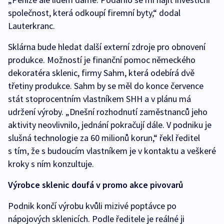
společnost, která odkoupí firemní byty,“ dodal
Lauterkranc.
Sklárna bude hledat další externí zdroje pro obnovení
produkce. Možností je finanční pomoc německého
dekoratéra sklenic, firmy Sahm, která odebírá dvě
třetiny produkce. Sahm by se měl do konce července
stát stoprocentním vlastníkem SHH a v plánu má
udržení výroby. „Dnešní rozhodnutí zaměstnanců jeho
aktivity neovlivnilo, jednání pokračují dále. V podniku je
slušná technologie za 60 milionů korun,“ řekl ředitel
s tím, že s budoucím vlastníkem je v kontaktu a veškeré
kroky s ním konzultuje.
Výrobce sklenic doufá v promo akce pivovarů
Podnik končí výrobu kvůli mizivé poptávce po
nápojových sklenicích. Podle ředitele je reálné ji