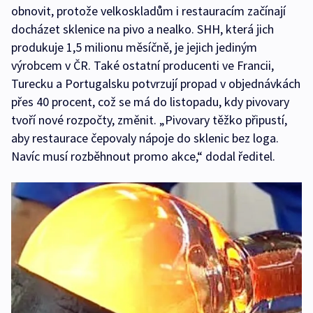
obnovit, protože velkoskladům i restauracím začínají
docházet sklenice na pivo a nealko. SHH, která jich
produkuje 1,5 milionu měsíčně, je jejich jediným
výrobcem v ČR. Také ostatní producenti ve Francii,
Turecku a Portugalsku potvrzují propad v objednávkách
přes 40 procent, což se má do listopadu, kdy pivovary
tvoří nové rozpočty, změnit. „Pivovary těžko připustí,
aby restaurace čepovaly nápoje do sklenic bez loga.
Navíc musí rozběhnout promo akce,“ dodal ředitel.