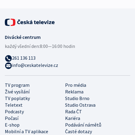
Divácké centrum
každý všední den:
8:00—16:00 hodin
261 136 113
info@ceskatelevize.cz
TV program
Pro média
Živé vysílání
Reklama
TV poplatky
Studio Brno
Teletext
Studio Ostrava
Podcasty
Rada ČT
Počasí
Kariéra
E-shop
Podávání námětů
Mobilní a TV aplikace
Časté dotazy