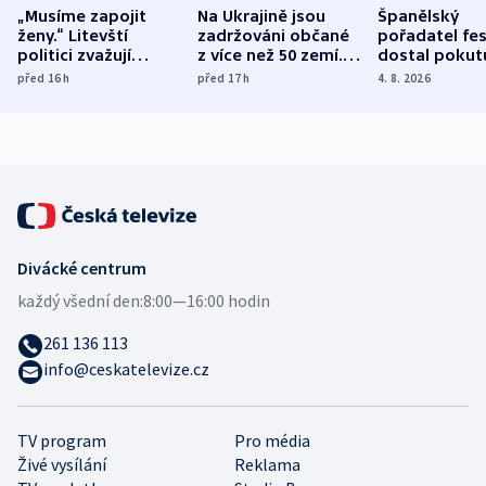
„Musíme zapojit
Na Ukrajině jsou
Španělský
ženy.“ Litevští
zadržováni občané
pořadatel fes
politici zvažují
z více než 50 zemí.
dostal pokut
dohodu o
Bojovali na straně
nekalé prakti
před 16
h
před 17
h
4. 8. 2026
demografii
Ruska
Divácké centrum
každý všední den:
8:00—16:00 hodin
261 136 113
info@ceskatelevize.cz
TV program
Pro média
Živé vysílání
Reklama