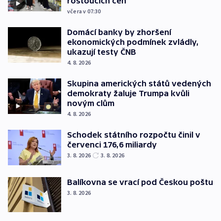
rostoucích cen
včera v 07:30
Domácí banky by zhoršení
ekonomických podmínek zvládly,
ukazují testy ČNB
4. 8. 2026
Skupina amerických států vedených
demokraty žaluje Trumpa kvůli
novým clům
4. 8. 2026
Schodek státního rozpočtu činil v
červenci 176,6 miliardy
3. 8. 2026
3. 8. 2026
Balíkovna se vrací pod Českou poštu
3. 8. 2026