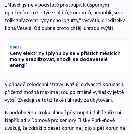
„Museli jsme v podstatě přistoupit k úsporným
opatřením, co se týče salátů, kompotů, nemohli jsme
tolik zařazovat ryby nebo jogurty,“ vysvětluje ředitelka
Ilona Veselá. Od dubna proto chtějí úhradu zvýšit.
ODKAZ
Ceny elektřiny i plynu by se v příštích měsících
mohly stabilizovat, shodli se dodavatelé
energií
V případě celodenní stravy uvažují o dvaceti korunách,
přičemž možná maxima jsou po změně vyhlášky ještě
vyšší. Zvedají se totiž také i úhrady za ubytování.
K podobnému kroku plánují přistoupit i další zařízení.
Například v Domově pro seniory Elišky Purkyňové
uvažují, že zdraží o deset korun na jídlo a pět korun na