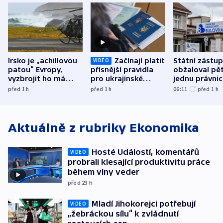
Irsko je „achillovou
Začínají platit
Státní zástu
VIDEO
patou“ Evropy,
přísnější pravidla
obžaloval pět 
vyzbrojit ho má
pro ukrajinské
jednu právni
Francie
uprchlíky
osobu v kauz
před 1
h
před 1
h
06:11
před 1
h
Bulovky
Aktuálně z rubriky
Ekonomika
Hosté Událostí, komentářů
VIDEO
probrali klesající produktivitu práce
během vlny veder
před 23
h
Mladí Jihokorejci potřebují
VIDEO
„žebráckou sílu“ k zvládnutí