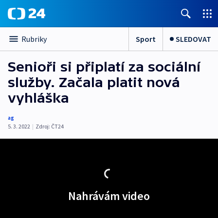
Sport
SLEDOVAT
Rubriky
Senioři si připlatí za sociální
služby. Začala platit nová
vyhláška
ag
5. 3. 2022
|
Zdroj:
ČT24
Nahrávám video