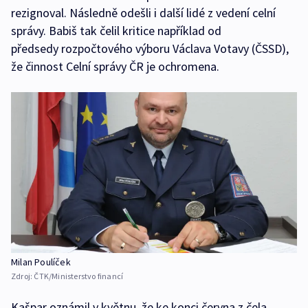
rezignoval. Následně odešli i další lidé z vedení celní
správy. Babiš tak čelil kritice například od
předsedy rozpočtového výboru Václava Votavy (ČSSD),
že činnost Celní správy ČR je ochromena.
Milan Poulíček
Zdroj:
ČTK/Ministerstvo financí
Kašpar oznámil v květnu, že ke konci června z čela