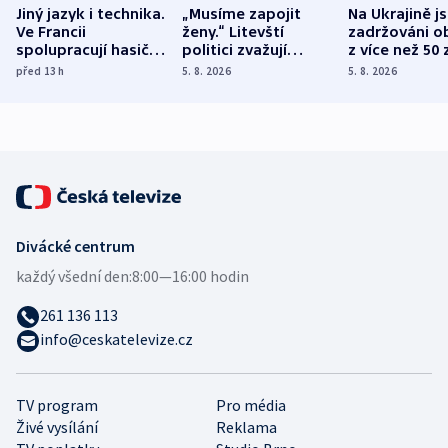
Jiný jazyk i technika.
„Musíme zapojit
Na Ukrajině j
Ve Francii
ženy.“ Litevští
zadržováni o
spolupracují hasiči z
politici zvažují
z více než 50 
různých zemí
dohodu o
Bojovali na s
před 13
h
5. 8. 2026
5. 8. 2026
demografii
Ruska
Divácké centrum
každý všední den:
8:00—16:00 hodin
261 136 113
info@ceskatelevize.cz
TV program
Pro média
Živé vysílání
Reklama