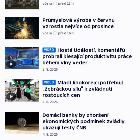
včera
před 13
h
Průmyslová výroba v červnu
vzrostla nejvíce od prosince
včera
před 16
h
Hosté Událostí, komentářů
VIDEO
probrali klesající produktivitu práce
během vlny veder
5. 8. 2026
Mladí Jihokorejci potřebují
VIDEO
„žebráckou sílu“ k zvládnutí
rostoucích cen
5. 8. 2026
Domácí banky by zhoršení
ekonomických podmínek zvládly,
ukazují testy ČNB
4. 8. 2026