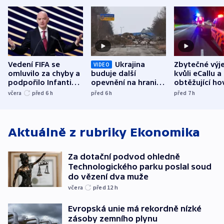
Vedení FIFA se
Ukrajina
Zbytečné výj
VIDEO
omluvilo za chyby a
buduje další
kvůli eCallu a
podpořilo Infantina.
opevnění na hranici
obtěžující ho
UEFA trvá na
s Běloruskem
zdržují záchr
včera
před 6
h
před 6
h
před 7
h
bojkotu
Aktuálně z rubriky
Ekonomika
Za dotační podvod ohledně
Technologického parku poslal soud
do vězení dva muže
včera
před 12
h
Evropská unie má rekordně nízké
zásoby zemního plynu