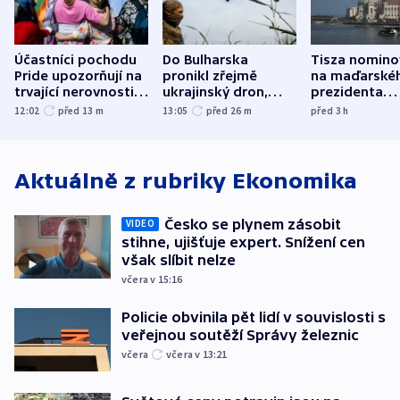
Účastníci pochodu
Do Bulharska
Tisza nomino
Pride upozorňují na
pronikl zřejmě
na maďarské
trvající nerovnosti i
ukrajinský dron,
prezidenta
společenskou
explodoval kilometr
bývalého šéf
12:02
před 13
m
13:05
před 26
m
před 3
h
atmosféru
od plynovodu
nejvyššího s
Aktuálně z rubriky
Ekonomika
Česko se plynem zásobit
VIDEO
stihne, ujišťuje expert. Snížení cen
však slíbit nelze
včera v 15:16
Policie obvinila pět lidí v souvislosti s
veřejnou soutěží Správy železnic
včera
včera v 13:21