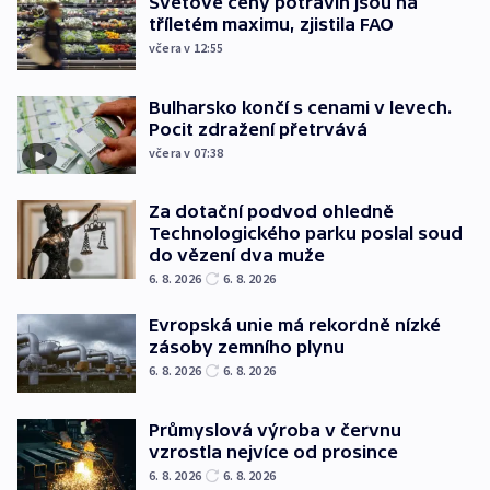
Světové ceny potravin jsou na
tříletém maximu, zjistila FAO
včera v 12:55
Bulharsko končí s cenami v levech.
Pocit zdražení přetrvává
včera v 07:38
Za dotační podvod ohledně
Technologického parku poslal soud
do vězení dva muže
6. 8. 2026
6. 8. 2026
Evropská unie má rekordně nízké
zásoby zemního plynu
6. 8. 2026
6. 8. 2026
Průmyslová výroba v červnu
vzrostla nejvíce od prosince
6. 8. 2026
6. 8. 2026