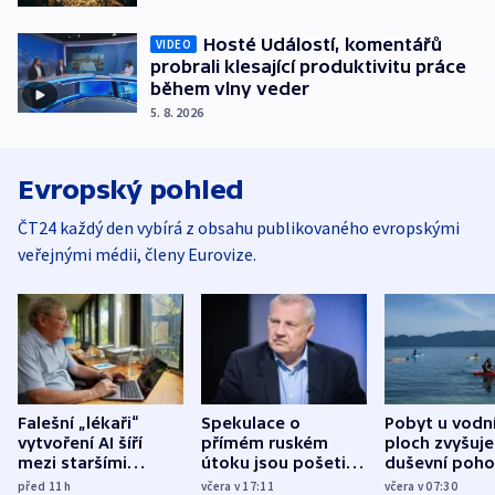
Hosté Událostí, komentářů
VIDEO
probrali klesající produktivitu práce
během vlny veder
5. 8. 2026
Evropský pohled
ČT24 každý den vybírá z obsahu publikovaného evropskými
veřejnými médii, členy Eurovize.
Falešní „lékaři“
Spekulace o
Pobyt u vodn
vytvoření AI šíří
přímém ruském
ploch zvyšuje
mezi staršími
útoku jsou pošetilé,
duševní poho
Poláky nebezpečné
míní estonský
ukázala
před 11
h
včera v 17:11
včera v 07:30