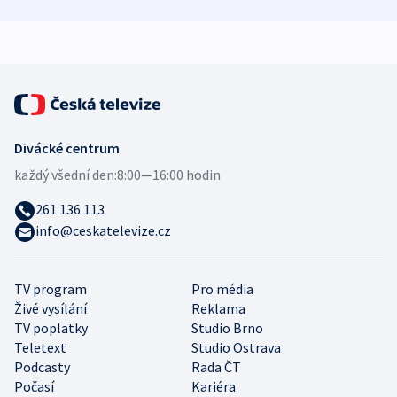
zdravotní rady
bezpečnostní
mezinárodní 
expert
Divácké centrum
každý všední den:
8:00—16:00 hodin
261 136 113
info@ceskatelevize.cz
TV program
Pro média
Živé vysílání
Reklama
TV poplatky
Studio Brno
Teletext
Studio Ostrava
Podcasty
Rada ČT
Počasí
Kariéra