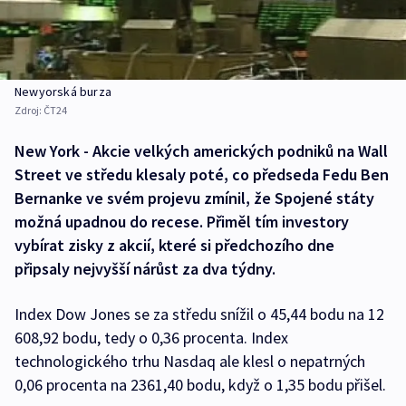
Newyorská burza
Zdroj:
ČT24
New York - Akcie velkých amerických podniků na Wall
Street ve středu klesaly poté, co předseda Fedu Ben
Bernanke ve svém projevu zmínil, že Spojené státy
možná upadnou do recese. Přiměl tím investory
vybírat zisky z akcií, které si předchozího dne
připsaly nejvyšší nárůst za dva týdny.
Index Dow Jones se za středu snížil o 45,44 bodu na 12
608,92 bodu, tedy o 0,36 procenta. Index
technologického trhu Nasdaq ale klesl o nepatrných
0,06 procenta na 2361,40 bodu, když o 1,35 bodu přišel.