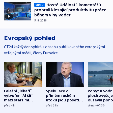
Hosté Událostí, komentářů
VIDEO
probrali klesající produktivitu práce
během vlny veder
5. 8. 2026
Evropský pohled
ČT24 každý den vybírá z obsahu publikovaného evropskými
veřejnými médii, členy Eurovize.
Falešní „lékaři“
Spekulace o
Pobyt u vodn
vytvoření AI šíří
přímém ruském
ploch zvyšuje
mezi staršími
útoku jsou pošetilé,
duševní poho
Poláky nebezpečné
míní estonský
ukázala
před 4
h
před 18
h
včera v 07:30
zdravotní rady
bezpečnostní
mezinárodní 