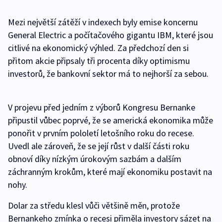
Mezi největší zátěží v indexech byly emise koncernu
General Electric a počítačového gigantu IBM, které jsou
citlivé na ekonomický výhled. Za předchozí den si
přitom akcie připsaly tři procenta díky optimismu
investorů, že bankovní sektor má to nejhorší za sebou.
V projevu před jedním z výborů Kongresu Bernanke
připustil vůbec poprvé, že se americká ekonomika může
ponořit v prvním pololetí letošního roku do recese.
Uvedl ale zároveň, že se její růst v další části roku
obnoví díky nízkým úrokovým sazbám a dalším
záchranným krokům, které mají ekonomiku postavit na
nohy.
Dolar za středu klesl vůči většině měn, protože
Bernankeho zmínka o recesi přiměla investory sázet na