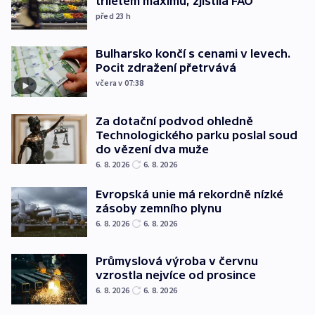
tříletém maximu, zjistila FAO
před 23
h
Bulharsko končí s cenami v levech.
Pocit zdražení přetrvává
včera v 07:38
Za dotační podvod ohledně
Technologického parku poslal soud
do vězení dva muže
6. 8. 2026
6. 8. 2026
Evropská unie má rekordně nízké
zásoby zemního plynu
6. 8. 2026
6. 8. 2026
Průmyslová výroba v červnu
vzrostla nejvíce od prosince
6. 8. 2026
6. 8. 2026