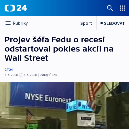
Sport
SLEDOVAT
Rubriky
Projev šéfa Fedu o recesi
odstartoval pokles akcií na
Wall Street
ČT24
3. 4. 2008
3. 4. 2008
|
Zdroj:
ČT24