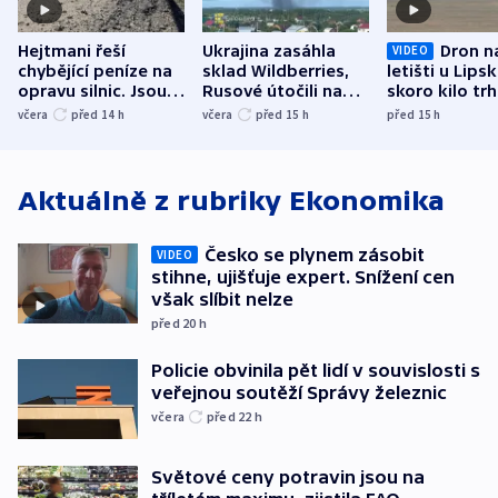
Hejtmani řeší
Ukrajina zasáhla
Dron n
VIDEO
chybějící peníze na
sklad Wildberries,
letišti u Lips
opravu silnic. Jsou
Rusové útočili na
skoro kilo trh
nenárokové, namítá
trh, hasiče či
indicie ukazuj
včera
před 14
h
včera
před 15
h
před 15
h
ministerstvo
stadion
Rusko
Aktuálně z rubriky
Ekonomika
Česko se plynem zásobit
VIDEO
stihne, ujišťuje expert. Snížení cen
však slíbit nelze
před 20
h
Policie obvinila pět lidí v souvislosti s
veřejnou soutěží Správy železnic
včera
před 22
h
Světové ceny potravin jsou na