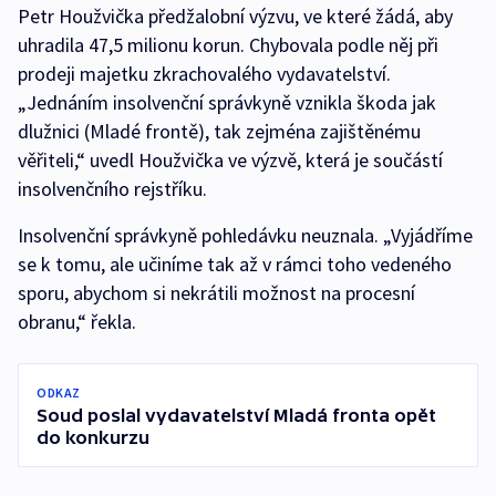
Petr Houžvička předžalobní výzvu, ve které žádá, aby
uhradila 47,5 milionu korun. Chybovala podle něj při
prodeji majetku zkrachovalého vydavatelství.
„Jednáním insolvenční správkyně vznikla škoda jak
dlužnici (Mladé frontě), tak zejména zajištěnému
věřiteli,“ uvedl Houžvička ve výzvě, která je součástí
insolvenčního rejstříku.
Insolvenční správkyně pohledávku neuznala. „Vyjádříme
se k tomu, ale učiníme tak až v rámci toho vedeného
sporu, abychom si nekrátili možnost na procesní
obranu,“ řekla.
ODKAZ
Soud poslal vydavatelství Mladá fronta opět
do konkurzu