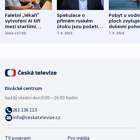
Falešní „lékaři“
Spekulace o
Pobyt u vodn
vytvoření AI šíří
přímém ruském
ploch zvyšuje
mezi staršími
útoku jsou pošetilé,
duševní poho
Poláky nebezpečné
míní estonský
ukázala
včera v 07:00
7. 8. 2026
7. 8. 2026
zdravotní rady
bezpečnostní
mezinárodní 
expert
Divácké centrum
každý všední den:
8:00—16:00 hodin
261 136 113
info@ceskatelevize.cz
TV program
Pro média