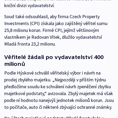
knižní divizi vydavatelství.
Soud také odsouhlasil, aby firma Czech Property
Investments (CPI) získala jako zajištěný věřitel sumu
25,8 milionu korun. Firmě CPI, jejímž většinovým
vlastníkem je Radovan Vítek, dlužilo vydavatelství
Mladá fronta 23,2 milionu.
Věřitelé žádali po vydavatelství 400
milionů
Podle Hýskové schválil věřitelský výbor i návrh na
prodej zbylého majetku. „Nejpozději v příštím týdnu
předložíme soudu ke schválení návrh zpeněžení zbytku
majetkové podstaty,“ avizovala. Zbylý majetek má však
podle ní hodnotu nanejvýš jednotek milionů korun. Jsou
to počítače, auto či některé zbývající ochranné známky.