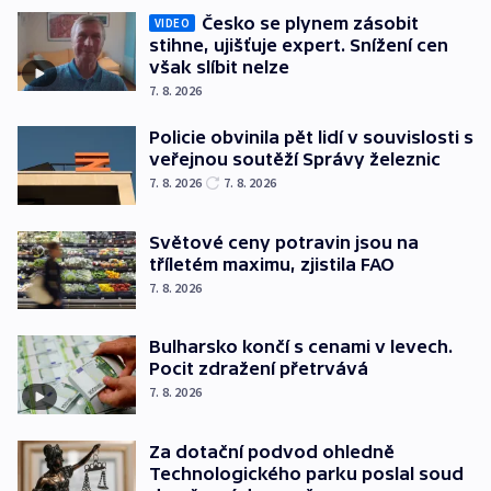
Česko se plynem zásobit
VIDEO
stihne, ujišťuje expert. Snížení cen
však slíbit nelze
7. 8. 2026
Policie obvinila pět lidí v souvislosti s
veřejnou soutěží Správy železnic
7. 8. 2026
7. 8. 2026
Světové ceny potravin jsou na
tříletém maximu, zjistila FAO
7. 8. 2026
Bulharsko končí s cenami v levech.
Pocit zdražení přetrvává
7. 8. 2026
Za dotační podvod ohledně
Technologického parku poslal soud