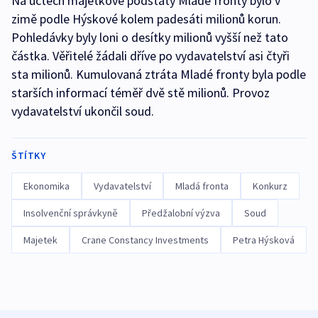
Na účtech majetkové podstaty Mladé fronty bylo v
zimě podle Hýskové kolem padesáti milionů korun.
Pohledávky byly loni o desítky milionů vyšší než tato
částka. Věřitelé žádali dříve po vydavatelství asi čtyři
sta milionů. Kumulovaná ztráta Mladé fronty byla podle
starších informací téměř dvě stě milionů. Provoz
vydavatelství ukončil soud.
ŠTÍTKY
Ekonomika
Vydavatelství
Mladá fronta
Konkurz
Insolvenční správkyně
Předžalobní výzva
Soud
Majetek
Crane Constancy Investments
Petra Hýsková