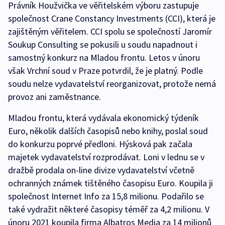
Právník Houžvička ve věřitelském výboru zastupuje
společnost Crane Constancy Investments (CCI), která je
zajištěným věřitelem. CCI spolu se společností Jaromír
Soukup Consulting se pokusili u soudu napadnout i
samostný konkurz na Mladou frontu. Letos v únoru
však Vrchní soud v Praze potvrdil, že je platný. Podle
soudu nelze vydavatelství reorganizovat, protože nemá
provoz ani zaměstnance.
Mladou frontu, která vydávala ekonomický týdeník
Euro, několik dalších časopisů nebo knihy, poslal soud
do konkurzu poprvé předloni. Hýsková pak začala
majetek vydavatelství rozprodávat. Loni v lednu se v
dražbě prodala on-line divize vydavatelství včetně
ochranných známek tištěného časopisu Euro. Koupila ji
společnost Internet Info za 15,8 milionu. Podařilo se
také vydražit některé časopisy téměř za 4,2 milionu. V
únoru 2021 koupila firma Albatros Media za 14 milionů