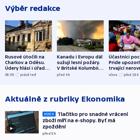
Výběr redakce
Rusové útočili na
Kanadu i Evropu dál
Účastníci po
Charkov a Oděsu.
sužují lesní požáry.
Pride upozorň
Údery hlásí i úřady v
V Britské Kolumbii
trvající nerov
Bělgorodu
evakuovali tisíce lidí
společensko
08:39
právě teď
před 4
h
včera
před 16
h
atmosféru
Aktuálně z rubriky
Ekonomika
Tlačítko pro snadné vrácení
VIDEO
zboží míří na e-shopy. Byť má
zpoždění
před 5
h