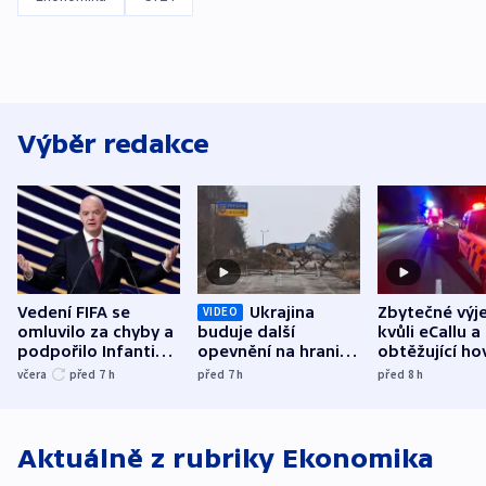
Výběr redakce
Vedení FIFA se
Ukrajina
Zbytečné výj
VIDEO
omluvilo za chyby a
buduje další
kvůli eCallu a
podpořilo Infantina.
opevnění na hranici
obtěžující ho
UEFA trvá na
s Běloruskem
zdržují záchr
včera
před 7
h
před 7
h
před 8
h
bojkotu
Aktuálně z rubriky
Ekonomika