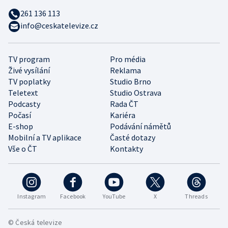
261 136 113
info@ceskatelevize.cz
TV program
Pro média
Živé vysílání
Reklama
TV poplatky
Studio Brno
Teletext
Studio Ostrava
Podcasty
Rada ČT
Počasí
Kariéra
E-shop
Podávání námětů
Mobilní a TV aplikace
Časté dotazy
Vše o ČT
Kontakty
Instagram
Facebook
YouTube
X
Threads
© Česká televize