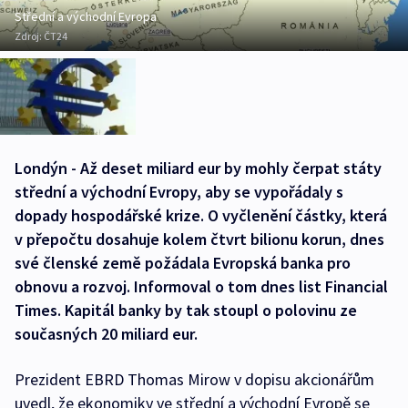
Střední a východní Evropa
Zdroj:
ČT24
Londýn - Až deset miliard eur by mohly čerpat státy
střední a východní Evropy, aby se vypořádaly s
dopady hospodářské krize. O vyčlenění částky, která
v přepočtu dosahuje kolem čtvrt bilionu korun, dnes
své členské země požádala Evropská banka pro
obnovu a rozvoj. Informoval o tom dnes list Financial
Times. Kapitál banky by tak stoupl o polovinu ze
současných 20 miliard eur.
Prezident EBRD Thomas Mirow v dopisu akcionářům
uvedl, že ekonomiky ve střední a východní Evropě se