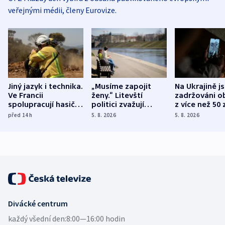
veřejnými médii, členy Eurovize.
Jiný jazyk i technika.
„Musíme zapojit
Na Ukrajině j
Ve Francii
ženy.“ Litevští
zadržováni o
spolupracují hasiči z
politici zvažují
z více než 50 
různých zemí
dohodu o
Bojovali na s
před 14
h
5. 8. 2026
5. 8. 2026
demografii
Ruska
Divácké centrum
každý všední den:
8:00—16:00 hodin