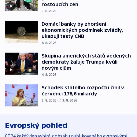
rostoucích cen
5. 8. 2026
Domácí banky by zhoršení
ekonomických podmínek zvládly,
ukazují testy ČNB
4. 8. 2026
Skupina amerických států vedených
demokraty žaluje Trumpa kvůli
novým clům
4. 8. 2026
Schodek státního rozpočtu činil v
červenci 176,6 miliardy
3. 8. 2026
3. 8. 2026
Evropský pohled
ČT24 každý den vybírá z obsahu publikovaného evropskými