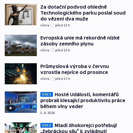
Za dotační podvod ohledně
Technologického parku poslal soud
do vězení dva muže
včera
před 13
h
Evropská unie má rekordně nízké
zásoby zemního plynu
včera
před 13
h
Průmyslová výroba v červnu
vzrostla nejvíce od prosince
včera
před 17
h
Hosté Událostí, komentářů
VIDEO
probrali klesající produktivitu práce
během vlny veder
5. 8. 2026
Mladí Jihokorejci potřebují
VIDEO
„žebráckou sílu“ k zvládnutí