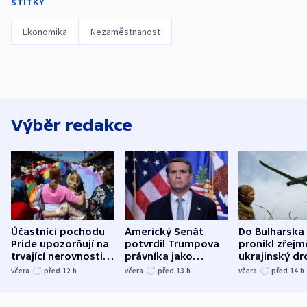
ŠTÍTKY
Ekonomika
Nezaměstnanost
Výběr redakce
Účastníci pochodu
Americký Senát
Do Bulharska
Pride upozorňují na
potvrdil Trumpova
pronikl zřejm
trvající nerovnosti i
právníka jako
ukrajinský dr
společenskou
ministra
explodoval k
včera
před 12
h
včera
před 13
h
včera
před 14
h
atmosféru
spravedlnosti
od plynovod