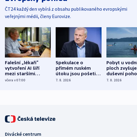
ČT24 každý den vybírá z obsahu publikovaného evropskými
veřejnými médii, členy Eurovize.
Falešní „lékaři“
Spekulace o
Pobyt u vodn
vytvoření AI šíří
přímém ruském
ploch zvyšuje
mezi staršími
útoku jsou pošetilé,
duševní poho
Poláky nebezpečné
míní estonský
ukázala
včera v 07:00
7. 8. 2026
7. 8. 2026
zdravotní rady
bezpečnostní
mezinárodní 
expert
Divácké centrum