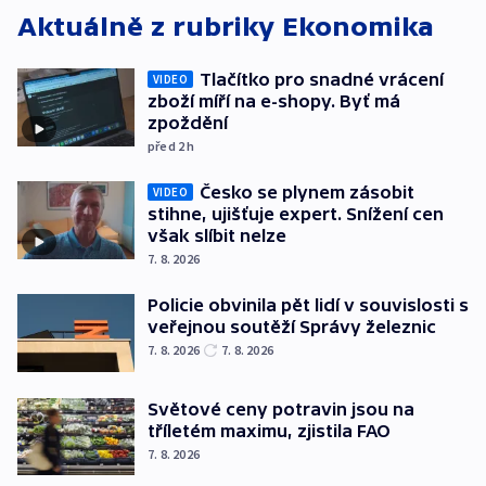
Aktuálně z rubriky
Ekonomika
Tlačítko pro snadné vrácení
VIDEO
zboží míří na e-shopy. Byť má
zpoždění
před 2
h
Česko se plynem zásobit
VIDEO
stihne, ujišťuje expert. Snížení cen
však slíbit nelze
7. 8. 2026
Policie obvinila pět lidí v souvislosti s
veřejnou soutěží Správy železnic
7. 8. 2026
7. 8. 2026
Světové ceny potravin jsou na
tříletém maximu, zjistila FAO
7. 8. 2026