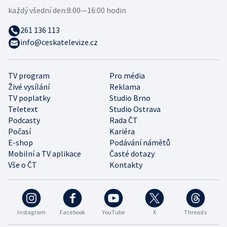
každý všední den:
8:00—16:00 hodin
261 136 113
info@ceskatelevize.cz
TV program
Pro média
Živé vysílání
Reklama
TV poplatky
Studio Brno
Teletext
Studio Ostrava
Podcasty
Rada ČT
Počasí
Kariéra
E-shop
Podávání námětů
Mobilní a TV aplikace
Časté dotazy
Vše o ČT
Kontakty
Instagram
Facebook
YouTube
X
Threads