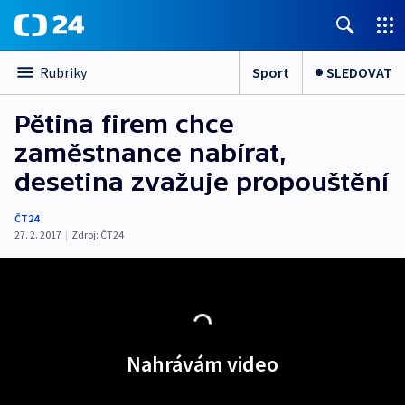
Sport
SLEDOVAT
Rubriky
Pětina firem chce
zaměstnance nabírat,
desetina zvažuje propouštění
ČT24
27. 2. 2017
|
Zdroj:
ČT24
Nahrávám video