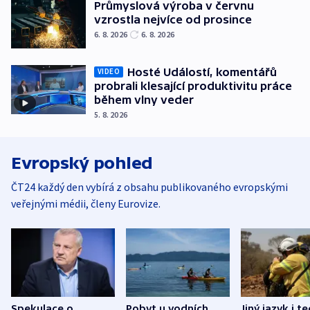
Průmyslová výroba v červnu
vzrostla nejvíce od prosince
6. 8. 2026
6. 8. 2026
Hosté Událostí, komentářů
VIDEO
probrali klesající produktivitu práce
během vlny veder
5. 8. 2026
Evropský pohled
ČT24 každý den vybírá z obsahu publikovaného evropskými
veřejnými médii, členy Eurovize.
Spekulace o
Pobyt u vodních
Jiný jazyk i t