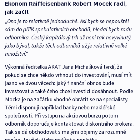
Ekonom Raiffeisenbank Robert Mocek radí,
jak začít
„Ono je to relativně jednoduché. Asi bych se nepouštěl
sám do příliš spekulativních obchodů, hledal bych radu
odborníka. Český kapitálový trh už není tak nevyvinutý,
jako býval, takže těch odborníků už je relativně velké
množství.“
Výkonná ředitelka AKAT Jana Michalíková tvrdí, že
pokud se chce někdo vrhnout do investování, musí mít
jasno ve dvou věcech: jaký finanční obnos bude
investovat a také čeho chce investicí dosáhnout. Podle
Mocka je na začátku vhodné obrátit se na specialisty.
Těmi disponují například banky nebo makléřské
společnosti. Při vstupu na akciovou burzu potom
odborník doporučuje kontaktovat diskontního brokera.
Tak se dá obchodovat s malými objemy za rozumné
peníze. Je však třeba počítat s poplatky