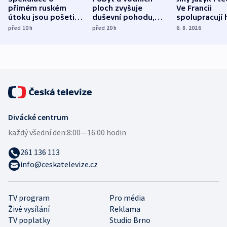
přímém ruském
ploch zvyšuje
Ve Francii
útoku jsou pošetilé,
duševní pohodu,
spolupracují h
míní estonský
ukázala
různých zemí
před 10
h
před 20
h
6. 8. 2026
bezpečnostní
mezinárodní studie
expert
Divácké centrum
každý všední den:
8:00—16:00 hodin
261 136 113
info@ceskatelevize.cz
TV program
Pro média
Živé vysílání
Reklama
TV poplatky
Studio Brno