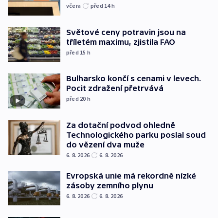
včera
před 14
h
Světové ceny potravin jsou na
tříletém maximu, zjistila FAO
před 15
h
Bulharsko končí s cenami v levech.
Pocit zdražení přetrvává
před 20
h
Za dotační podvod ohledně
Technologického parku poslal soud
do vězení dva muže
6. 8. 2026
6. 8. 2026
Evropská unie má rekordně nízké
zásoby zemního plynu
6. 8. 2026
6. 8. 2026