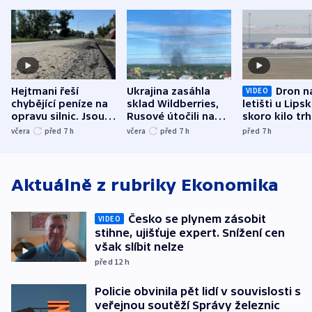
Hejtmani řeší
Ukrajina zasáhla
Dron n
VIDEO
chybějící peníze na
sklad Wildberries,
letišti u Lips
opravu silnic. Jsou
Rusové útočili na
skoro kilo trh
nenárokové, namítá
trh, hasiče či
indicie ukazuj
včera
před 7
h
včera
před 7
h
před 7
h
ministerstvo
stadion
Rusko
Aktuálně z rubriky
Ekonomika
Česko se plynem zásobit
VIDEO
stihne, ujišťuje expert. Snížení cen
však slíbit nelze
před 12
h
Policie obvinila pět lidí v souvislosti s
veřejnou soutěží Správy železnic