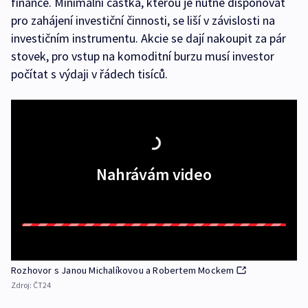
finance. Minimální částka, kterou je nutné disponovat
pro zahájení investiční činnosti, se liší v závislosti na
investičním instrumentu. Akcie se dají nakoupit za pár
stovek, pro vstup na komoditní burzu musí investor
počítat s výdaji v řádech tisíců.
Nahrávám video
Rozhovor s Janou Michalíkovou a Robertem Mockem
Zdroj:
ČT24