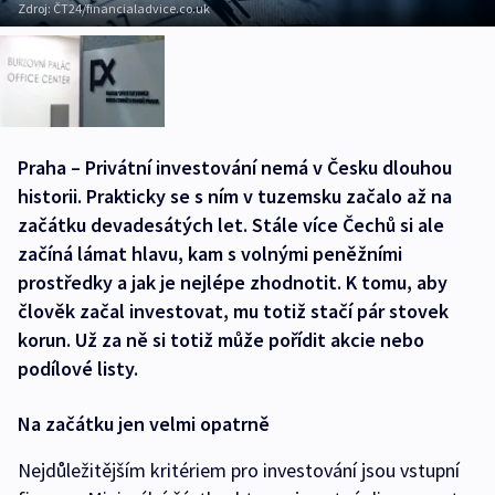
Zdroj:
ČT24/financialadvice.co.uk
Praha – Privátní investování nemá v Česku dlouhou
historii. Prakticky se s ním v tuzemsku začalo až na
začátku devadesátých let. Stále více Čechů si ale
začíná lámat hlavu, kam s volnými peněžními
prostředky a jak je nejlépe zhodnotit. K tomu, aby
člověk začal investovat, mu totiž stačí pár stovek
korun. Už za ně si totiž může pořídit akcie nebo
podílové listy.
Na začátku jen velmi opatrně
Nejdůležitějším kritériem pro investování jsou vstupní