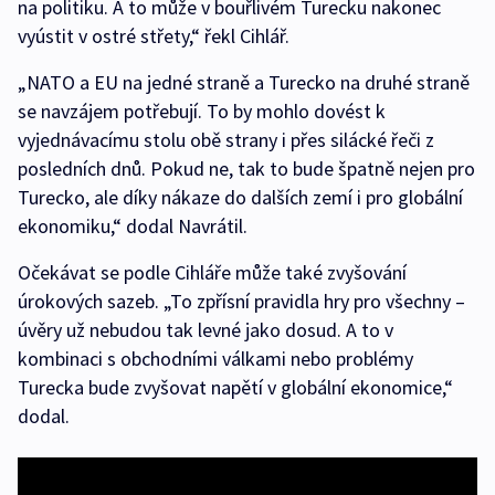
na politiku. A to může v bouřlivém Turecku nakonec
vyústit v ostré střety,“ řekl Cihlář.
„NATO a EU na jedné straně a Turecko na druhé straně
se navzájem potřebují. To by mohlo dovést k
vyjednávacímu stolu obě strany i přes silácké řeči z
posledních dnů. Pokud ne, tak to bude špatně nejen pro
Turecko, ale díky nákaze do dalších zemí i pro globální
ekonomiku,“ dodal Navrátil.
Očekávat se podle Cihláře může také zvyšování
úrokových sazeb. „To zpřísní pravidla hry pro všechny –
úvěry už nebudou tak levné jako dosud. A to v
kombinaci s obchodními válkami nebo problémy
Turecka bude zvyšovat napětí v globální ekonomice,“
dodal.