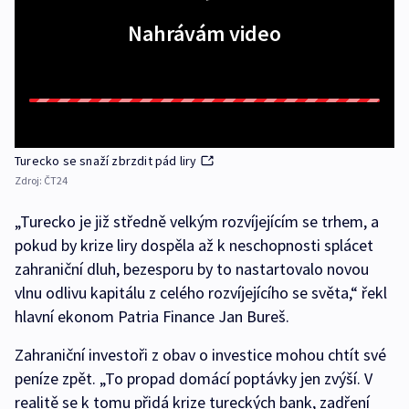
Nahrávám video
Turecko se snaží zbrzdit pád liry
Zdroj:
ČT24
„Turecko je již středně velkým rozvíjejícím se trhem, a
pokud by krize liry dospěla až k neschopnosti splácet
zahraniční dluh, bezesporu by to nastartovalo novou
vlnu odlivu kapitálu z celého rozvíjejícího se světa,“ řekl
hlavní ekonom Patria Finance Jan Bureš.
Zahraniční investoři z obav o investice mohou chtít své
peníze zpět. „To propad domácí poptávky jen zvýší. V
realitě se k tomu přidá krize tureckých bank, zadření