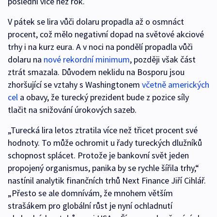
poslední více než rok.
V pátek se lira vůči dolaru propadla až o osmnáct
procent, což mělo negativní dopad na světové akciové
trhy i na kurz eura. A v noci na pondělí propadla vůči
dolaru na
nové rekordní minimum
, později však část
ztrát smazala. Důvodem neklidu na Bosporu jsou
zhoršující se vztahy s Washingtonem
včetně amerických
cel
a obavy, že turecký prezident bude z pozice síly
tlačit na snižování úrokových sazeb.
„Turecká lira letos ztratila více než třicet procent své
hodnoty. To může ochromit u řady tureckých dlužníků
schopnost splácet. Protože je bankovní svět jeden
propojený organismus, panika by se rychle šířila trhy,“
nastínil analytik finančních trhů Next Finance Jiří Cihlář.
„Přesto se ale domnívám, že mnohem větším
strašákem pro globální růst je nyní ochladnutí