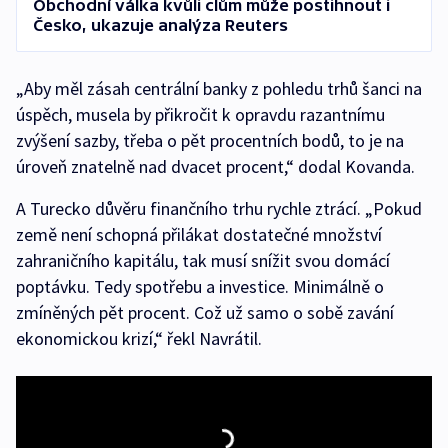
Obchodní válka kvůli clům může postihnout i
Česko, ukazuje analýza Reuters
„Aby měl zásah centrální banky z pohledu trhů šanci na
úspěch, musela by přikročit k opravdu razantnímu
zvýšení sazby, třeba o pět procentních bodů, to je na
úroveň znatelně nad dvacet procent,“ dodal Kovanda.
A Turecko důvěru finančního trhu rychle ztrácí. „Pokud
země není schopná přilákat dostatečné množství
zahraničního kapitálu, tak musí snížit svou domácí
poptávku. Tedy spotřebu a investice. Minimálně o
zmíněných pět procent. Což už samo o sobě zavání
ekonomickou krizí,“ řekl Navrátil.