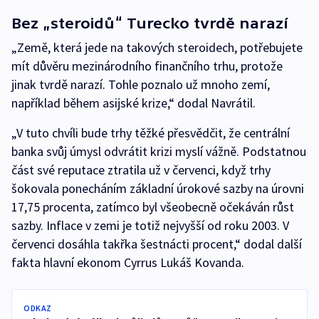
Bez „steroidů“ Turecko tvrdě narazí
„Země, která jede na takových steroidech, potřebujete
mít důvěru mezinárodního finančního trhu, protože
jinak tvrdě narazí. Tohle poznalo už mnoho zemí,
například během asijské krize,“ dodal Navrátil.
„V tuto chvíli bude trhy těžké přesvědčit, že centrální
banka svůj úmysl odvrátit krizi myslí vážně. Podstatnou
část své reputace ztratila už v červenci, když trhy
šokovala ponecháním základní úrokové sazby na úrovni
17,75 procenta, zatímco byl všeobecně očekáván růst
sazby. Inflace v zemi je totiž nejvyšší od roku 2003. V
červenci dosáhla takřka šestnácti procent,“ dodal další
fakta hlavní ekonom Cyrrus Lukáš Kovanda.
ODKAZ