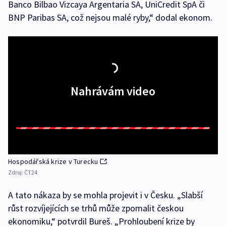
Banco Bilbao Vizcaya Argentaria SA, UniCredit SpA či
BNP Paribas SA, což nejsou malé ryby,“ dodal ekonom.
Nahrávám video
Hospodářská krize v Turecku
Zdroj:
ČT24
A tato nákaza by se mohla projevit i v Česku. „Slabší
růst rozvíjejících se trhů může zpomalit českou
ekonomiku,“ potvrdil Bureš. „Prohloubení krize by