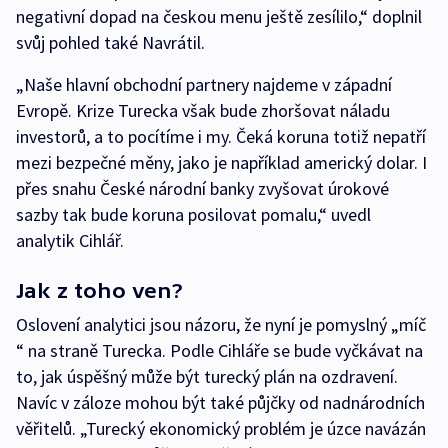
negativní dopad na českou menu ještě zesílilo,“ doplnil
svůj pohled také Navrátil.
„Naše hlavní obchodní partnery najdeme v západní
Evropě. Krize Turecka však bude zhoršovat náladu
investorů, a to pocítíme i my. Čeká koruna totiž nepatří
mezi bezpečné měny, jako je například americký dolar. I
přes snahu České národní banky zvyšovat úrokové
sazby tak bude koruna posilovat pomalu,“ uvedl
analytik Cihlář.
Jak z toho ven?
Oslovení analytici jsou názoru, že nyní je pomyslný „míč
“ na straně Turecka. Podle Cihláře se bude vyčkávat na
to, jak úspěšný může být turecký plán na ozdravení.
Navíc v záloze mohou být také půjčky od nadnárodních
věřitelů. „Turecký ekonomický problém je úzce navázán