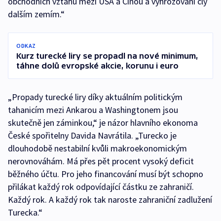
obchodních vztahů mezi USA a Čínou a vyhrožování cly
dalším zemím.“
ODKAZ
Kurz turecké liry se propadl na nové minimum,
táhne dolů evropské akcie, korunu i euro
„Propady turecké liry díky aktuálním politickým
tahanicím mezi Ankarou a Washingtonem jsou
skutečně jen záminkou,“ je názor hlavního ekonoma
České spořitelny Davida Navrátila. „Turecko je
dlouhodobě nestabilní kvůli makroekonomickým
nerovnováhám. Má přes pět procent vysoký deficit
běžného účtu. Pro jeho financování musí být schopno
přilákat každý rok odpovídající částku ze zahraničí.
Každý rok. A každý rok tak naroste zahraniční zadlužení
Turecka.“