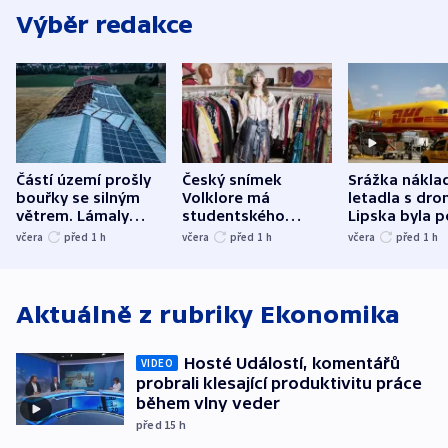
Výběr redakce
Částí území prošly
Český snímek
Srážka nákla
bouřky se silným
Volklore má
letadla s dr
větrem. Lámaly
studentského
Lipska byla p
stromy a poničily
Oscara, zabojuje o
německého mi
včera
před 1
h
včera
před 1
h
včera
před 1
h
střechu
cenu za krátký film
hybridní útok
Aktuálně z rubriky
Ekonomika
Hosté Událostí, komentářů
VIDEO
probrali klesající produktivitu práce
během vlny veder
před 15
h