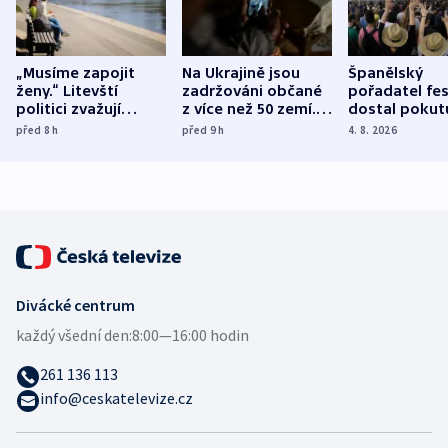
„Musíme zapojit
Na Ukrajině jsou
Španělský
ženy.“ Litevští
zadržováni občané
pořadatel fes
politici zvažují
z více než 50 zemí.
dostal pokut
dohodu o
Bojovali na straně
nekalé prakti
před 8
h
před 9
h
4. 8. 2026
demografii
Ruska
Divácké centrum
každý všední den:
8:00—16:00 hodin
261 136 113
info@ceskatelevize.cz