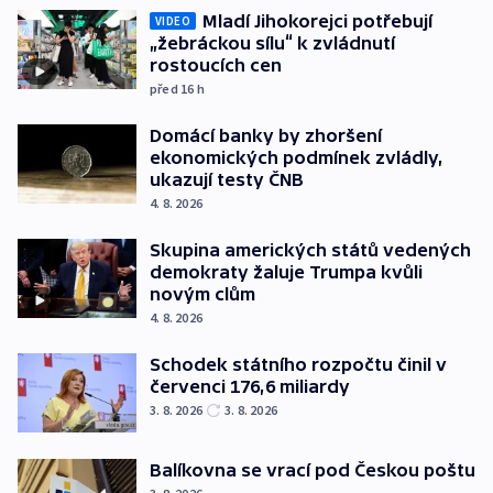
Mladí Jihokorejci potřebují
VIDEO
„žebráckou sílu“ k zvládnutí
rostoucích cen
před 16
h
Domácí banky by zhoršení
ekonomických podmínek zvládly,
ukazují testy ČNB
4. 8. 2026
Skupina amerických států vedených
demokraty žaluje Trumpa kvůli
novým clům
4. 8. 2026
Schodek státního rozpočtu činil v
červenci 176,6 miliardy
3. 8. 2026
3. 8. 2026
Balíkovna se vrací pod Českou poštu