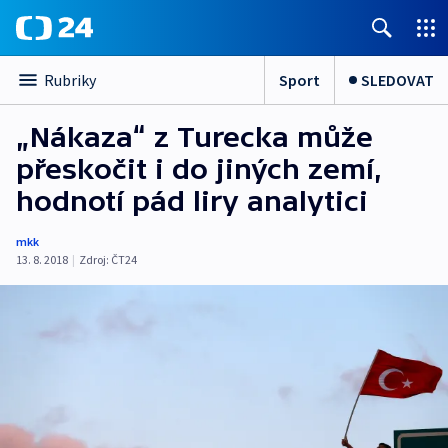
Sport
SLEDOVAT
Rubriky
„Nákaza“ z Turecka může
přeskočit i do jiných zemí,
hodnotí pád liry analytici
mkk
13. 8. 2018
|
Zdroj:
ČT24