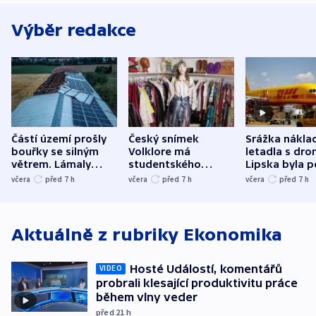
Výběr redakce
Částí území prošly
Český snímek
Srážka nákla
bouřky se silným
Volklore má
letadla s dr
větrem. Lámaly
studentského
Lipska byla p
stromy a poničily
Oscara, zabojuje o
německého mi
včera
před 7
h
včera
před 7
h
včera
před 7
h
střechu
cenu za krátký film
hybridní útok
Aktuálně z rubriky
Ekonomika
Hosté Událostí, komentářů
VIDEO
probrali klesající produktivitu práce
během vlny veder
před 21
h