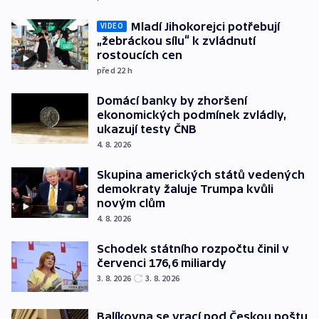
Mladí Jihokorejci potřebují
VIDEO
„žebráckou sílu“ k zvládnutí
rostoucích cen
před 22
h
Domácí banky by zhoršení
ekonomických podmínek zvládly,
ukazují testy ČNB
4. 8. 2026
Skupina amerických států vedených
demokraty žaluje Trumpa kvůli
novým clům
4. 8. 2026
Schodek státního rozpočtu činil v
červenci 176,6 miliardy
3. 8. 2026
3. 8. 2026
Balíkovna se vrací pod Českou poštu