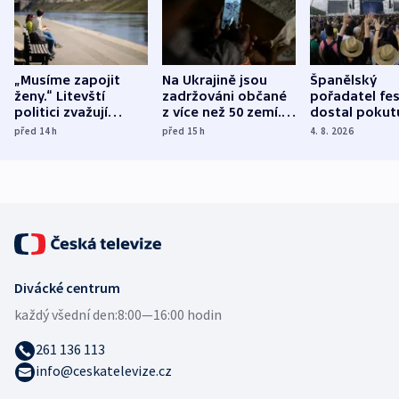
„Musíme zapojit
Na Ukrajině jsou
Španělský
ženy.“ Litevští
zadržováni občané
pořadatel fes
politici zvažují
z více než 50 zemí.
dostal pokut
dohodu o
Bojovali na straně
nekalé prakti
před 14
h
před 15
h
4. 8. 2026
demografii
Ruska
Divácké centrum
každý všední den:
8:00—16:00 hodin
261 136 113
info@ceskatelevize.cz