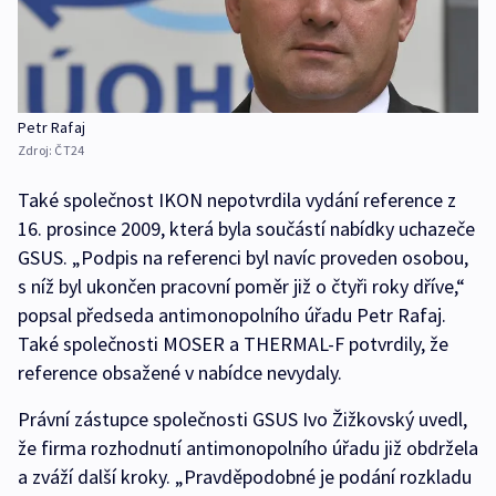
Petr Rafaj
Zdroj:
ČT24
Také společnost IKON nepotvrdila vydání reference z
16. prosince 2009, která byla součástí nabídky uchazeče
GSUS. „Podpis na referenci byl navíc proveden osobou,
s níž byl ukončen pracovní poměr již o čtyři roky dříve,“
popsal předseda antimonopolního úřadu Petr Rafaj.
Také společnosti MOSER a THERMAL-F potvrdily, že
reference obsažené v nabídce nevydaly.
Právní zástupce společnosti GSUS Ivo Žižkovský uvedl,
že firma rozhodnutí antimonopolního úřadu již obdržela
a zváží další kroky. „Pravděpodobné je podání rozkladu