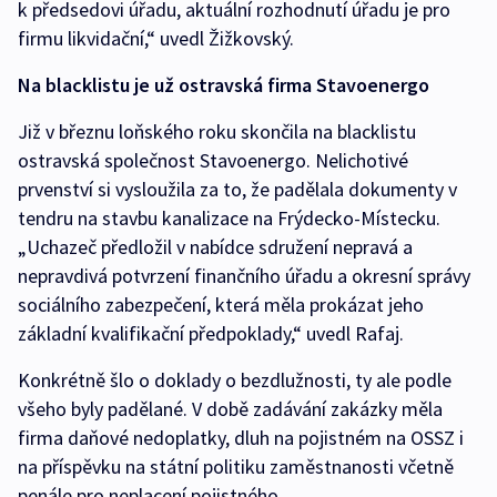
k předsedovi úřadu, aktuální rozhodnutí úřadu je pro
firmu likvidační,“ uvedl Žižkovský.
Na blacklistu je už ostravská firma Stavoenergo
Již v březnu loňského roku skončila na blacklistu
ostravská společnost Stavoenergo. Nelichotivé
prvenství si vysloužila za to, že padělala dokumenty v
tendru na stavbu kanalizace na Frýdecko-Místecku.
„Uchazeč předložil v nabídce sdružení nepravá a
nepravdivá potvrzení finančního úřadu a okresní správy
sociálního zabezpečení, která měla prokázat jeho
základní kvalifikační předpoklady,“ uvedl Rafaj.
Konkrétně šlo o doklady o bezdlužnosti, ty ale podle
všeho byly padělané. V době zadávání zakázky měla
firma daňové nedoplatky, dluh na pojistném na OSSZ i
na příspěvku na státní politiku zaměstnanosti včetně
penále pro neplacení pojistného.