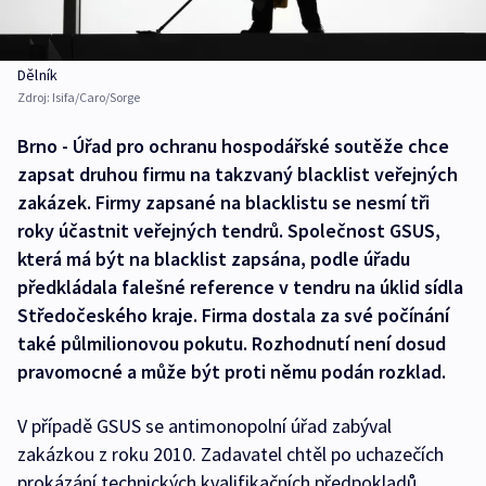
Dělník
Zdroj:
Isifa/Caro/Sorge
Brno - Úřad pro ochranu hospodářské soutěže chce
zapsat druhou firmu na takzvaný blacklist veřejných
zakázek. Firmy zapsané na blacklistu se nesmí tři
roky účastnit veřejných tendrů. Společnost GSUS,
která má být na blacklist zapsána, podle úřadu
předkládala falešné reference v tendru na úklid sídla
Středočeského kraje. Firma dostala za své počínání
také půlmilionovou pokutu. Rozhodnutí není dosud
pravomocné a může být proti němu podán rozklad.
V případě GSUS se antimonopolní úřad zabýval
zakázkou z roku 2010. Zadavatel chtěl po uchazečích
prokázání technických kvalifikačních předpokladů